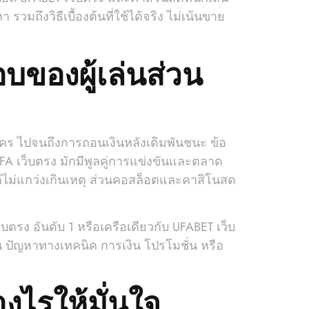
ถึงวิธีเบื้องต้นที่ใช้ได้จริง ไม่เน้นขาย
บของผู้เล่นส่วน
มัคร ไปจนถึงการถอนเงินหลังเดิมพันชนะ ข้อ
UFA เว็บตรง มักมีพูลคู่การแข่งขันและตลาด
วแต่ไม่แกว่งเกินเหตุ ส่วนคอสล็อตและคาสิโนสด
บตรง อันดับ 1 หรือเครือเดียวกับ UFABET เว็บ
 ปัญหาทางเทคนิค การเงิน โปรโมชั่น หรือ
างไรให้มั่นใจ