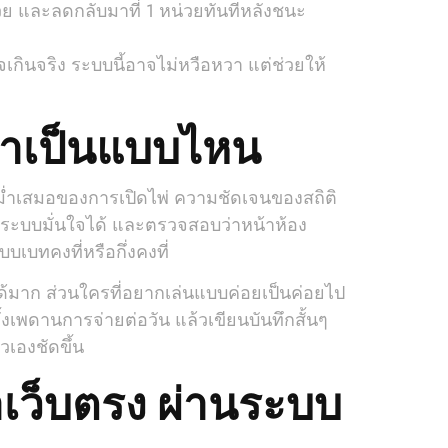
น่วย และลดกลับมาที่ 1 หน่วยทันทีหลังชนะ
เกินจริง ระบบนี้อาจไม่หวือหวา แต่ช่วยให้
าตาเป็นแบบไหน
ามสม่ำเสมอของการเปิดไพ่ ความชัดเจนของสถิติ
ี่ระบบมั่นใจได้ และตรวจสอบว่าหน้าห้อง
เบทคงที่หรือกึ่งคงที่
ด้มาก ส่วนใครที่อยากเล่นแบบค่อยเป็นค่อยไป
เพดานการจ่ายต่อวัน แล้วเขียนบันทึกสั้นๆ
วเองชัดขึ้น
เว็บตรง ผ่านระบบ