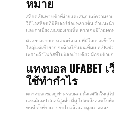
หมาย
สล็อตเป็นทางเข้าที่ง่ายและสนุก แต่ความง่าย
วิดีโอสล็อตที่มีฟีเจอร์ย่อยหลายชั้น คำแนะนำ
และค่าเบี่ยงเบนของเกมนั้น หากเกมมีโหมดทด
ตัวอย่างจากการเล่นจริง เกมที่มีโอกาสเข้าโบ
ใหญ่แต่เข้ายาก จะต้องใช้แผนเพิ่มเบทเป็นช่ว
เพราะถ้าโฟกัสที่โบนัสอย่างเดียว มักจบด้วยกา
แทงบอล UFABET เว็
ใช้ทำกำไร
ตลาดบอลของยูฟ่าครอบคลุมตั้งแต่ลีกใหญ่ไป
แฮนดิแคป สกอร์สูงต่ำ คี่คู่ ไปจนถึงคอมโบพิเ
ทันที ทั้งที่ราคาขยับไปแล้วและมูลค่าลดลง