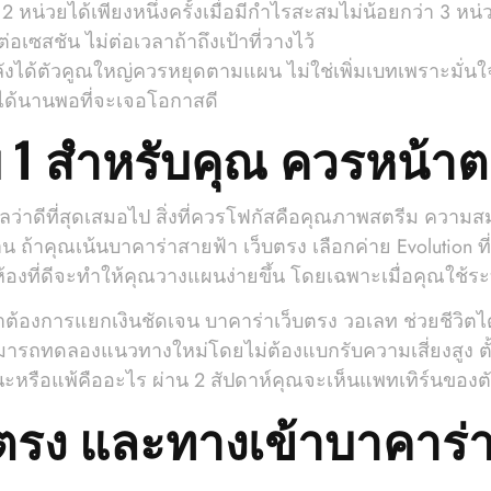
็น 2 หน่วยได้เพียงหนึ่งครั้งเมื่อมีกำไรสะสมไม่น้อยกว่า 3 ห
เซสชัน ไม่ต่อเวลาถ้าถึงเป้าที่วางไว้
ังได้ตัวคูณใหญ่ควรหยุดตามแผน ไม่ใช่เพิ่มเบทเพราะมั่นใจ
ได้นานพอที่จะเจอโอกาสดี
ับ 1 สำหรับคุณ ควรหน้
้แปลว่าดีที่สุดเสมอไป สิ่งที่ควรโฟกัสคือคุณภาพสตรีม คว
ถ้าคุณเน้นบาคาร่าสายฟ้า เว็บตรง เลือกค่าย Evolution ท
้องที่ดีจะทำให้คุณวางแผนง่ายขึ้น โดยเฉพาะเมื่อคุณใช้ระบบ
าต้องการแยกเงินชัดเจน บาคาร่าเว็บตรง วอเลท ช่วยชีวิตไ
มารถทดลองแนวทางใหม่โดยไม่ต้องแบกรับความเสี่ยงสูง ตั้ง
่ชนะหรือแพ้คืออะไร ผ่าน 2 สัปดาห์คุณจะเห็นแพทเทิร์นของตั
ตรง และทางเข้าบาคาร่า