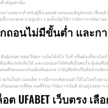
สำคัญเท่านั้น
ำหรับเราแต่ยากสำหรับผู้อื่น ผสมตัวเลขและสัญลักษณ์ เชื่อม
ัยนี้กรอกสะดวกอยู่แล้ว รวมทั้งเปิดใช้การจัดการรหัสผ่านจา
กถอนไม่มีขั้นต่ำ และกา
คือผู้เล่นควบคุมวินัยการเงินได้จริง ไม่จำเป็นต้องล็อกเงิ
ิมเพียงหลักสิบได้ และถอนออกได้ทันทีเมื่อพอใจ ผู้เล่นที
คนที่ชอบแยกเงินเดิมพันออกจากบัญชีหลักเป็นสัดส่วนชัดเ
งินรายวันในตัววอลเล็ท การมีกรอบชัดเจนทำให้ไม่ไหลไปตามอ
ใจเกินแผนมากที่สุด คนที่รักษาวินัยการเงินดี มักอยู่รอดย
็อต UFABET เว็บตรง เลื