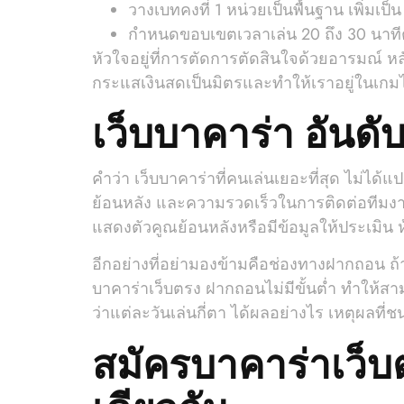
วางเบทคงที่ 1 หน่วยเป็นพื้นฐาน เพิ่มเป
กำหนดขอบเขตเวลาเล่น 20 ถึง 30 นาทีต่อ
หัวใจอยู่ที่การตัดการตัดสินใจด้วยอารมณ์ หล
กระแสเงินสดเป็นมิตรและทำให้เราอยู่ในเกม
เว็บบาคาร่า อันด
คำว่า เว็บบาคาร่าที่คนเล่นเยอะที่สุด ไม่ได
ย้อนหลัง และความรวดเร็วในการติดต่อทีมงาน 
แสดงตัวคูณย้อนหลังหรือมีข้อมูลให้ประเมิน ห
อีกอย่างที่อย่ามองข้ามคือช่องทางฝากถอน ถ้
บาคาร่าเว็บตรง ฝากถอนไม่มีขั้นต่ำ ทำให้สา
ว่าแต่ละวันเล่นกี่ตา ได้ผลอย่างไร เหตุผลที
สมัครบาคาร่าเว็บ