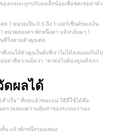
นของเกมจะถูกปรับลงเล็กน้อยเพื่อชดเชยค่าตัว
ย 1 หน่วยเป็น 0.5 ถึง 1 เปอร์เซ็นต์ของเงิน
 1 หน่วยสองตา พักหนึ่งตา แล้วกลับมา 1
ี่วิ่งตามตัวคูณต่อ
เล่นให้ตัวคูณในฝั่งที่เราไม่ได้ลงบ่อยเกินไป
ญคืออย่าตีความผิดว่า “ตาต่อไปต้องคูณฝั่งเรา
วัดผลได้
ร็จ” ที่กดแล้วชนะแน่ วิธีที่ใช้ได้คือ
 เพื่อตรวจสอบความคุ้มค่าของระบบเราเอง
วงสั้น แล้วพักหนึ่งรอบเสมอ