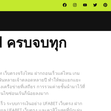
 1 ครบจบทุก
ท เว็บตรงจริงไหม ฝากถอนเร็วแค่ไหน เกม
ดิมพันหลายเจ้าตลอดหลายปี ทำให้พอแยกแยะ
ครือข่ายที่เสถียร การรวมค่ายชั้นนำมาไว้ที่
งื่อนไขซ่อนเร้นก็น้อยลงมาก
นเร็ว ระบบการเงินอย่าง UFABET เว็บตรง ฝาก
บอล UFABET เว็บตรง และคาสิโนสดที่นักเล่น