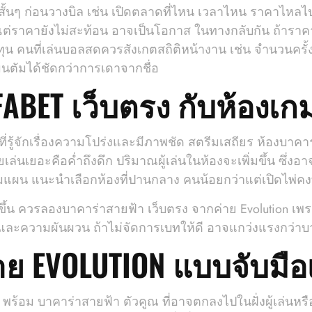
ังสั้นๆ ก่อนวางบิล เช่น เปิดตลาดที่ไหน เวลาไหน ราคาไหล
ด แต่ราคายังไม่สะท้อน อาจเป็นโอกาส ในทางกลับกัน ถ้ารา
นทุน คนที่เล่นบอลสดควรสังเกตสถิติหน้างาน เช่น จำนวนครั้
มนตัมได้ชัดกว่าการเดาจากชื่อ
ABET เว็บตรง กับห้องเก
ี่รู้จักเรื่องความโปร่งและมีภาพชัด สตรีมเสถียร ห้องบาคา
เล่นเยอะคือค่ำถึงดึก ปริมาณผู้เล่นในห้องจะเพิ่มขึ้น ซึ่งอ
ผน แนะนำเลือกห้องที่ปานกลาง คนน้อยกว่าแต่เปิดไพ่คงที่ 
ุกขึ้น ควรลองบาคาร่าสายฟ้า เว็บตรง จากค่าย Evolution เพร
าสและความผันผวน ถ้าไม่จัดการเบทให้ดี อาจแกว่งแรงกว่า
าย EVOLUTION แบบจับมือ
 พร้อม บาคาร่าสายฟ้า ตัวคูณ ที่อาจตกลงไปในฝั่งผู้เล่นหรือฝ