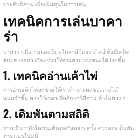
ประสิทธิภาพ เพื่อเพิ่มทุนในการเล่น
เทคนิคการเล่นบาคา
ร่า
บาคาร่าเป็นเกมยอดนิยมในคาสิโนออนไลน์ ซึ่งมีเคล็ด
ลับหลายอย่างที่จะช่วยให้คุณสามารถชนะได้ง่ายขึ้น
1. เทคนิคอ่านเค้าไพ่
การอ่านเค้าไพ่จะช่วยให้เราทำนายผลของเกมได้
แม่นยำขึ้น ควรใช้เวลาเพื่อศึกษาวิธีอ่านเค้าไพ่ต่าง ๆ
2. เดิมพันตามสถิติ
หากเห็นว่าฝั่งใดชนะติดต่อกันหลายครั้ง ควรลองเดิมพัน
ตามแนวโน้มนี้