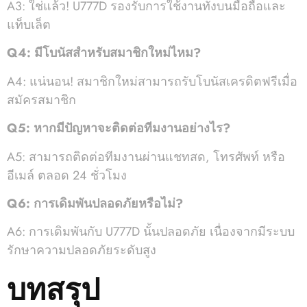
A3: ใช่แล้ว! U777D รองรับการใช้งานทั้งบนมือถือและ
แท็บเล็ต
Q4: มีโบนัสสำหรับสมาชิกใหม่ไหม?
A4: แน่นอน! สมาชิกใหม่สามารถรับโบนัสเครดิตฟรีเมื่อ
สมัครสมาชิก
Q5: หากมีปัญหาจะติดต่อทีมงานอย่างไร?
A5: สามารถติดต่อทีมงานผ่านแชทสด, โทรศัพท์ หรือ
อีเมล์ ตลอด 24 ชั่วโมง
Q6: การเดิมพันปลอดภัยหรือไม่?
A6: การเดิมพันกับ U777D นั้นปลอดภัย เนื่องจากมีระบบ
รักษาความปลอดภัยระดับสูง
บทสรุป