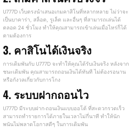
U777D เว็บตรงนำเสนอเกมคาสิโนที่หลากหลาย ไม่ว่าจะ
เป็นบาคาร่า, สล็อต, รูเล็ต และอื่นๆ ที่สามารถเล่นได้
ตลอด 24 ชั่วโมง ทำให้คุณสามารถเข้าเล่นเมื่อไหร่ก็ได้
ตามต้องการ
3. คาสิโนได้เงินจริง
การเดิมพันกับ U777D จะทำให้คุณได้รับเงินจริง หลังจาก
ชนะเดิมพัน คุณสามารถถอนเงินได้ทันที ไม่ต้องรอนาน
หรือกังวลเกี่ยวกับการโกง
4. ระบบฝากถอนไว
U777D มีระบบฝาก-ถอนเงินแบบออโต้ ที่สะดวกรวดเร็ว
สามารถทำรายการได้ภายในเวลาไม่กี่นาที ทำให้นัก
พนันไม่พลาดโอกาสดีๆ ในการเดิมพัน