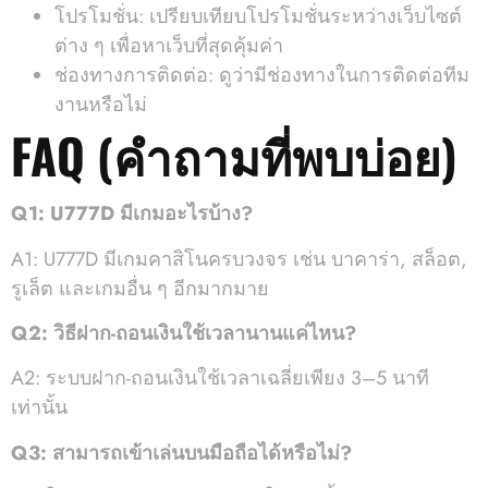
โปรโมชั่น: เปรียบเทียบโปรโมชั่นระหว่างเว็บไซต์
ต่าง ๆ เพื่อหาเว็บที่สุดคุ้มค่า
ช่องทางการติดต่อ: ดูว่ามีช่องทางในการติดต่อทีม
งานหรือไม่
FAQ (คำถามที่พบบ่อย)
Q1: U777D มีเกมอะไรบ้าง?
A1: U777D มีเกมคาสิโนครบวงจร เช่น บาคาร่า, สล็อต,
รูเล็ต และเกมอื่น ๆ อีกมากมาย
Q2: วิธีฝาก-ถอนเงินใช้เวลานานแค่ไหน?
A2: ระบบฝาก-ถอนเงินใช้เวลาเฉลี่ยเพียง 3–5 นาที
เท่านั้น
Q3: สามารถเข้าเล่นบนมือถือได้หรือไม่?