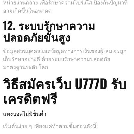
หน่วยงานกลาง เพื่อรักษาความโปร่งใส ป้องกันปัญหาที่
อาจเกิดขึ้นในอนาคต
12. ระบบรักษาความ
ปลอดภัยขั้นสูง
ข้อมูลส่วนบุคคลและข้อมูลทางการเงินของผู้เล่น จะถูก
เก็บรักษาอย่างดี ด้วยระบบรักษาความปลอดภัย
มาตรฐานระดับโลก
วิธีสมัครเว็บ U777D รับ
เครดิตฟรี
แทงบอลไม่มีขั้นต่ำ
เริ่มต้นง่าย ๆ เพียงแค่ทำตามขั้นตอนดังนี้: