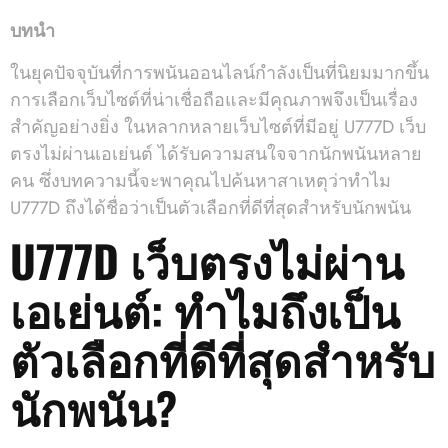
บทนำ
ในยุคปัจจุบันที่การพนันออนไลน์กำลังเป็นที่นิยมมากขึ้น
การเลือกเว็บไซต์ที่น่าเชื่อถือและมีคุณภาพจึงเป็นเรื่อง
สำคัญอย่างยิ่ง ในหลากหลายเว็บไซต์ที่มีอยู่ U777D เว็บ
ตรงไม่ผ่านเอเย่นต์ ได้รับความสนใจจากนักพนันหลาย
คน ซึ่งบทความนี้จะพาคุณไปค้นหาสาเหตุว่าทำไม
U777D ถึงได้ชื่อว่าเป็นตัวเลือกที่ดีที่สุดสำหรับนักพนัน
U777D เว็บตรงไม่ผ่าน
เอเย่นต์: ทำไมถึงเป็น
ตัวเลือกที่ดีที่สุดสำหรับ
นักพนัน?