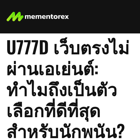
U777D เว็บตรงไม่
ผ่านเอเย่นต์:
ทำไมถึงเป็นตัว
เลือกที่ดีที่สุด
สำหรับนักพนัน?