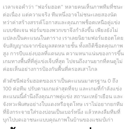
เวลาเจอคำว่า “ฟอร์มฮอต” หลายคนเห็นภาพทีมที่ชนะ
ต่อเนื่อง แต่ความจริง ทีมหนึ่งอาจไม่ชนะเลยสองนัด
ทว่าค่าสร้างสรรค์โอกาสและคุณภาพช็อตเหนือคู่แข่ง
แบบชัดเจน ฟอร์มของพวกเขาจึงกำลังขึ้น เพียงยังไม่
แปลงเป็นคะแนนในตาราง เราเลยนิยามฟอร์มฮอตโดย
จับสัญญาณจากข้อมูลสดหลายชั้น ทั้งสถิติช็อตคุณภาพ
สูง การบีบแย่งบอลที่แดนบน ความหนาแน่นของการขึ้น
เกมทางพื้นที่ที่คู่แข่งเจ็บที่สุด ไปจนถึงงานยากที่คนดูไม่
ค่อยเห็นอย่างการป้องกันพื้นที่ครอสเสาไกล
ตัวดัชนีฟอร์มฮอตของเราเป็นคะแนนมาตรฐาน 0 ถึง
100 ต่อทีม ปรับตามเกมล่าสุดที่จบ และเกมที่กำลังแข่ง
คะแนนนี้คำนึงถึงคุณภาพคู่แข่ง สถานะเหย้าเยือน และ
จังหวะพิเศษอย่างใบแดงหรือจุดโทษ เราไม่อยากยกทีม
ที่ยิงกระจายใส่รองบ่อนเป็นเบอร์หนึ่ง แล้วหลงลืมทีมที่
บุกไปบดเอาชนะแบบคุณภาพในบ้านของแชมป์เก่า