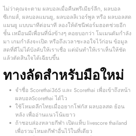
ไม่ว่าคุณจะตาม ผลบอลเมื่อคืนพรีเมียร์ลีก, ผลบอล
ซีเกมส์, ผลบอลแมนยู, ผลบอลลิเวอร์พูล หรือ ผลบอลสด
แมนยู แบบนาทีต่อนาที ลองให้ดัชนีฟอร์มฮอตช่วยอีก
ชั้น เหมือนมีเพื่อนที่นั่งข้างๆ คอยบอกว่า โมเมนตัมกำลัง
มา เกมกำลังจะเปิด หรือถึงเวลาชะลอใจไว้ก่อน ข้อมูล
สดที่ดีไม่ได้บังคับให้เราเชื่อ แต่มันทำให้เราเห็นให้ชัด
แล้วตัดสินใจได้เฉียบขึ้น
ทางลัดสำหรับมือใหม่
จำชื่อ Scorethai365 และ Scorethai เพื่อเข้าถึงหน้า
ผลบอลScorethai ได้ไว
ใช้โหมดลีกไทยเมื่ออยากโฟกัส ผลบอลสด ย้อน
หลัง เพื่ออ่านแนวโน้มยาว
ถ้าชอบส่องหลายกีฬา เปิดแท็บ livescore thailand
เพื่อรวมโหมดกีฬาอื่นไว้ในที่เดียว