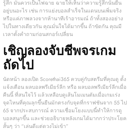
รู้สึก มันควรเป็นไฟฉาย ฉายให้เห็นว่าความรู้สึกนั้นยืน
อยู่บนอะไร เช่น การแย่งบอลสำเร็จในแดนบนเพิ่มจริง
หรือแค่ภาพลวงจากห้านาทีเร้าอารมณ์ ถ้าทั้งสองอย่าง
ไปในทางเดียวกัน คุณมั่นใจได้มากขึ้น ถ้าขัดกัน คุณมี
เวลาตั้งคำถามก่อนสกอร์เปลี่ยน
เชิญลองจับชีพจรเกม
ถัดไป
นัดหน้า ลองเปิด Scorethai365 ควบคู่กับสตรีมที่คุณดู ตั้ง
แจ้งเตือน ผลบอลพรีเมียร์ลีก หรือ ผลบอลพรีเมียร์ลีกเมื่อ
คืนนี้ ที่สนใจไว้ แล้วเหลือบดูเส้นโมเมนตัมเมื่อเกมเร่ง
จุดไหนที่คุณลุกขึ้นยืนมักตรงกับจุดที่กราฟชันจาก 55 ไป
65 จากประสบการณ์ ความเชื่อมโยงแบบนี้ทำให้การดู
บอลสนุกขึ้น และช่วยอธิบายหลังเกมได้มากกว่าประโยค
สั้นๆ ว่า “เล่นดีแต่ดวงไม่เข้า”