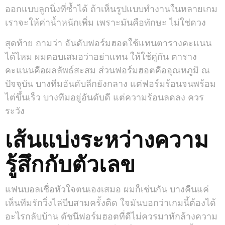
ออกแบบลูกนิ่งที่ซ้ำได้ ถ้าเห็นรูปแบบทำงานในหลายเกม
เราจะให้ค่าน้ำหนักเพิ่ม เพราะมันคือทักษะ ไม่ใช่ดวง
สุดท้าย ถามว่า อันดับฟอร์มฮอตใช้แทนตารางคะแนน
ได้ไหม ผมตอบเสมอว่าอย่าแทน ให้ใช้คู่กัน ตาราง
คะแนนคือผลลัพธ์สะสม ส่วนฟอร์มฮอตคืออุณหภูมิ ณ
ปัจจุบัน บางทีมอันดับลีกยังกลาง แต่ฟอร์มร้อนจนพร้อม
ไต่ขึ้นเร็ว บางทีมอยู่อันดับดี แต่ความร้อนลดลง ควร
ระวัง
เส้นแบ่งระหว่างความ
รู้สึกกับตัวเลข
แฟนบอลเชื่อหัวใจตนเองเสมอ ผมก็เช่นกัน บางคืนแค่
เห็นทีมรักวิ่งไล่บีบสามครั้งติด ใจมันบอกว่าเกมนี้ต้องได้
อะไรกลับบ้าน ดัชนีฟอร์มฮอตที่ดีไม่ควรมาหักล้างความ