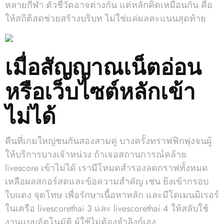
หลายกีฬา ตัวชี้วัดอาจต่างกัน แต่หลักคิดเหมือนกัน คือ
ให้สถิติสดช่วยสร้างบริบท ไม่ใช่แค่ผลคะแนนสุดท้าย
เมื่อสัญญาณเน็ตอ่อน
หรือเว็บไซต์หลักเข้า
ไม่ได้
คืนที่เกมใหญ่ชนกันสองสามคู่ บางครั้งทราฟฟิกพุ่งจนผู้
ให้บริการบางเจ้าหน่วง ถ้าเจอสถานการณ์คล้าย
livescore เข้าไม่ได้ เรามีโหมดสำรองลดกราฟทั้งหมด
เหลือผลสกอร์สดและข้อความสำคัญ เช่น ยิงเข้ากรอบ
ใบแดง จุดโทษ เพื่อรักษาเนื้อหาหลัก และมีโดเมนมิเรอร์
ในเครือ livescorethai 3 และ livescorethai 4 ให้สลับใช้
งานแบบอัตโนมัติ ผู้ใช้ไม่ต้องจำลิงก์เอง