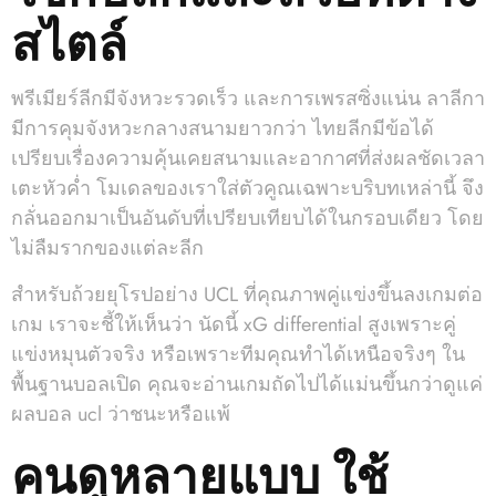
สไตล์
พรีเมียร์ลีกมีจังหวะรวดเร็ว และการเพรสซิ่งแน่น ลาลีกา
มีการคุมจังหวะกลางสนามยาวกว่า ไทยลีกมีข้อได้
เปรียบเรื่องความคุ้นเคยสนามและอากาศที่ส่งผลชัดเวลา
เตะหัวค่ำ โมเดลของเราใส่ตัวคูณเฉพาะบริบทเหล่านี้ จึง
กลั่นออกมาเป็นอันดับที่เปรียบเทียบได้ในกรอบเดียว โดย
ไม่ลืมรากของแต่ละลีก
สำหรับถ้วยยุโรปอย่าง UCL ที่คุณภาพคู่แข่งขึ้นลงเกมต่อ
เกม เราจะชี้ให้เห็นว่า นัดนี้ xG differential สูงเพราะคู่
แข่งหมุนตัวจริง หรือเพราะทีมคุณทำได้เหนือจริงๆ ใน
พื้นฐานบอลเปิด คุณจะอ่านเกมถัดไปได้แม่นขึ้นกว่าดูแค่
ผลบอล ucl ว่าชนะหรือแพ้
คนดูหลายแบบ ใช้