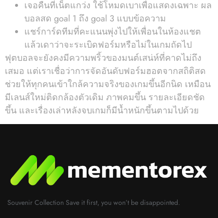
เจอคืนที่เน็ตแกว่ง ใช้โหมดเบาเพื่อแสดงเฉพาะ ผล
บอลสด goal 1 ถึง goal 3 แบบข้อความ
แชร์การ์ดทีมที่คะแนนพุ่งไปให้เพื่อนในห้องแชต
แล้วเดาว่าจะระเบิดฟอร์มหรือไม่ในเกมถัดไป
ฟุตบอลจะยังคงมีความพริ้วของมนต์เสน่ห์ที่คาดไม่ถึง
เสมอ แต่เราเชื่อว่าการจัดอันดับฟอร์มฮอตจากสถิติสด
ช่วยให้ทุกคนเข้าใกล้ความจริงของเกมขึ้นอีกนิด เหมือน
มีเลนส์ใหม่ติดกล้องตัวเดิม ภาพคมขึ้น รายละเอียดชัด
ขึ้น และเรื่องเล่าหลังจบเกมก็มีน้ำหนักขึ้นตามไปด้วย
Souvenir Collection Save it first, you won’t be disappointed.