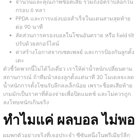
จำนวนและคุณภาพช็อตเสีย รวมถึงอัตราบล็อกใน
กรอบ 6 หลา
PPDA และการแย่งบอลสำเร็จในแดนสามสุดท้าย
ต่อ 90 นาที
สัดส่วนการครองบอลในโซนอันตราย หรือ field tilt
ปรับด้วยสกอร์ไลน์
ค่าสร้างโอกาสจากเซตเพลย์ และการป้องกันลูกตั้ง
เตะ
ตัวชี้วัดพวกนี้ไม่ได้วิ่งเดี่ยว เราให้ค่าน้ำหนักเปลี่ยนตาม
สถานการณ์ ถ้าทีมนำสองลูกตั้งแต่นาที 30 โมเดลจะลด
น้ำหนักการตั้งโซนรับลึกลงเล็กน้อย เพราะช็อตเสียท้าย
เกมมักเป็นราคาที่ต้องจ่ายเพื่อปิดแมตช์ และไม่ควรถูก
ลงโทษหนักเกินจริง
ทำไมแค่ ผลบอล ไม่พอ
ผมพกตัวอย่างจริงที่เจอประจำ ซีซันหนึ่งในพรีเมียร์ลีก