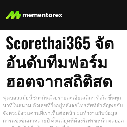
Scorethai365 จัด
อันดับทีมฟอร์ม
ฮอตจากสถิติสด
ฟุตบอลสมัยนี้ชนะกันด้วยรายละเอียดเล็กๆ ที่เกิดขึ้นทุก
นาทีในสนาม ตัวเลขที่วิ่งอยู่หลังจอโทรศัพท์สำคัญพอกับ
จังหวะยิงชนคานที่เราเห็นต่อหน้า ผมทำงานกับข้อมูล
การแข่งขันมาหลายปี ตั้งแต่ยุคที่ต้องรีเฟรชหน้า ผลบอล