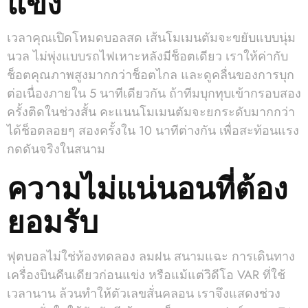
แข่ง
เวลาคุณเปิดโหมดบอลสด เส้นโมเมนตัมจะขยับแบบนุ่ม
นวล ไม่พุ่งแบบรถไฟเหาะหลังมีช็อตเดียว เราให้ค่ากับ
ช็อตคุณภาพสูงมากกว่าช็อตไกล และดูคลื่นของการบุก
ต่อเนื่องภายใน 5 นาทีเดียวกัน ถ้าทีมบุกทุบเข้ากรอบสอง
ครั้งติดในช่วงสั้น คะแนนโมเมนตัมจะยกระดับมากกว่า
ได้ช็อตลอยๆ สองครั้งใน 10 นาทีต่างกัน เพื่อสะท้อนแรง
กดดันจริงในสนาม
ความไม่แน่นอนที่ต้อง
ยอมรับ
ฟุตบอลไม่ใช่ห้องทดลอง ลมฝน สนามแฉะ การเดินทาง
เครื่องบินคืนเดียวก่อนแข่ง หรือแม้แต่วิดีโอ VAR ที่ใช้
เวลานาน ล้วนทำให้ตัวเลขสั่นคลอน เราจึงแสดงช่วง