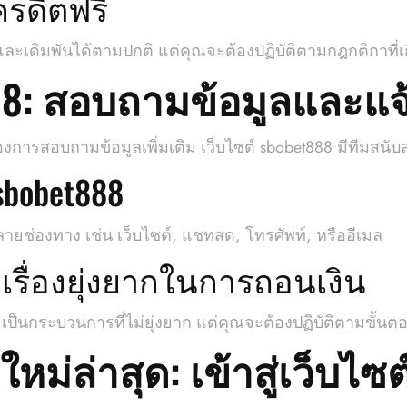
ครดิตฟรี
ะเดิมพันได้ตามปกติ แต่คุณจะต้องปฏิบัติตามกฎกติกาที่เก
888: สอบถามข้อมูลและแจ
องการสอบถามข้อมูลเพิ่มเติม เว็บไซต์ sbobet888 มีทีมสนั
sbobet888
ยช่องทาง เช่น เว็บไซต์, แชทสด, โทรศัพท์, หรืออีเมล
 เรื่องยุ่งยากในการถอนเงิน
นกระบวนการที่ไม่ยุ่งยาก แต่คุณจะต้องปฏิบัติตามขั้นตอนท
ใหม่ล่าสุด: เข้าสู่เว็บไซ