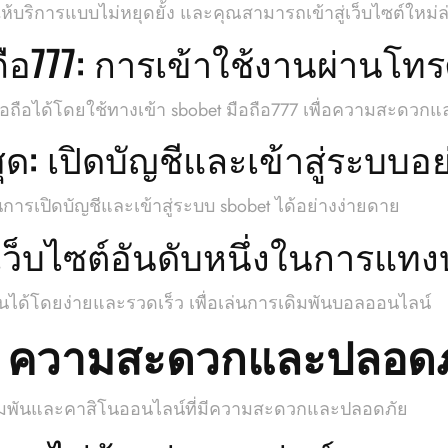
ดให้บริการแบบไม่หยุดยั้ง และคุณสามารถเข้าสู่เว็บไซต์ใหม่ล
 ถือ777: การเข้าใช้งานผ่านโทร
อถือได้โดยใช้ทางเข้า sbobet มือถือ777 เพื่อความสะดวกแล
สุด: เปิดบัญชีและเข้าสู่ระบบอ
การเปิดบัญชีและเข้าสู่ระบบ sbobet ได้อย่างง่ายดาย
: เว็บไซต์อันดับหนึ่งในการแท
านได้โดยง่ายและรวดเร็ว เพื่อเล่นการเดิมพันบอลออนไลน์
รง: ความสะดวกและปลอดภ
ารเดิมพันและคาสิโนออนไลน์ที่มีความสะดวกและปลอดภัย