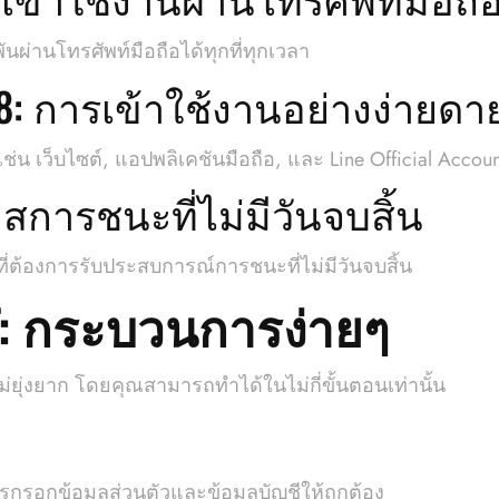
นผ่านโทรศัพท์มือถือได้ทุกที่ทุกเวลา
8: การเข้าใช้งานอย่างง่ายดา
่น เว็บไซต์, แอปพลิเคชันมือถือ, และ Line Official Accoun
สการชนะที่ไม่มีวันจบสิ้น
่ต้องการรับประสบการณ์การชนะที่ไม่มีวันจบสิ้น
ET: กระบวนการง่ายๆ
่ยุ่งยาก โดยคุณสามารถทำได้ในไม่กี่ขั้นตอนเท่านั้น
ารกรอกข้อมูลส่วนตัวและข้อมูลบัญชีให้ถูกต้อง