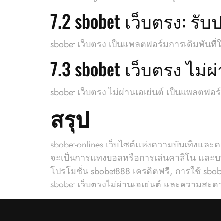
7.2 sbobet เว็บตรง: รั
sbobet เว็บตรง เป็นแพลตฟอร์มการเดิมพันที่ใ
7.3 sbobet เว็บตรง ไ
sbobet เว็บตรง ไม่ผ่านเอเย่นต์ เป็นแพลตฟ
สรุป
sbobet-onlines เว็บไซต์แห่งความบันเทิงและ
จะเป็นการแทงบอลหรือการเล่นคาสิโน และบทค
โปรโมชั่น sbobet888 เครดิตฟรี, การใช้ sbobe
sbobet เว็บตรงไม่ผ่านเอเย่นต์ และความสะ