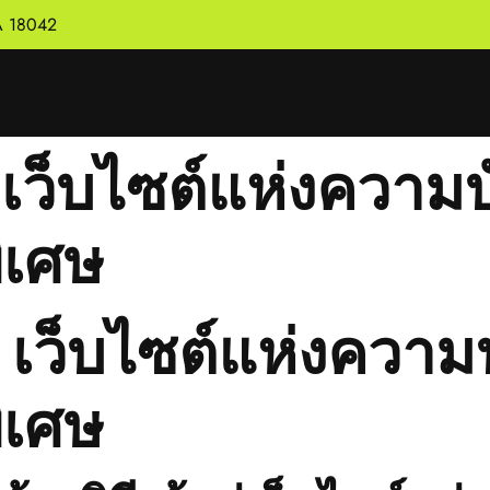
PA 18042
s เว็บไซต์แห่งความ
ิเศษ
: เว็บไซต์แห่งความ
ิเศษ