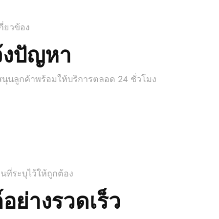
ี่ยวข้อง
้งปัญหา
บสนุนลูกค้าพร้อมให้บริการตลอด 24 ชั่วโมง
ี่ระบุไว้ให้ถูกต้อง
ต์อย่างรวดเร็ว