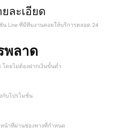
ายละเอียด
ัน Line ที่มีทีมงานคอยให้บริการตลอด 24
ควรพลาด
 โดยไม่ต้องฝากเงินขั้นต่ำ
งกับโปรโมชั่น
น้าที่ผ่านช่องทางที่กำหนด