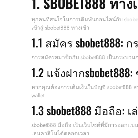
1. SBOBET888 ทางเข
ทุกคนที่สนใจในการเดิมพันออนไลน์กับ sbobet
เข้าสู่ sbobet888 ทางเข้า
1.1 สมัคร sbobet888: 
การสมัครสมาชิกกับ sbobet888 เป็นกระบวนการท
1.2 แจ้งฝากsbobet888:
หากคุณต้องการเติมเงินในบัญชี sbobet888 ส
wallet
1.3 sbobet888 มือถือ: เ
sbobet888 มือถือ เป็นเว็บไซต์ที่มีการออกแ
เล่นคาสิโนได้ตลอดเวลา