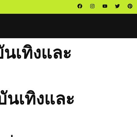
บันเทิงและ
บันเทิงและ