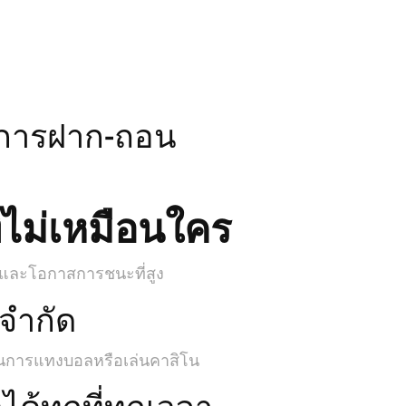
ในการฝาก-ถอน
่ไม่เหมือนใคร
ษและโอกาสการชนะที่สูง
อจำกัด
เป็นการแทงบอลหรือเล่นคาสิโน
ได้ทุกที่ทุกเวลา