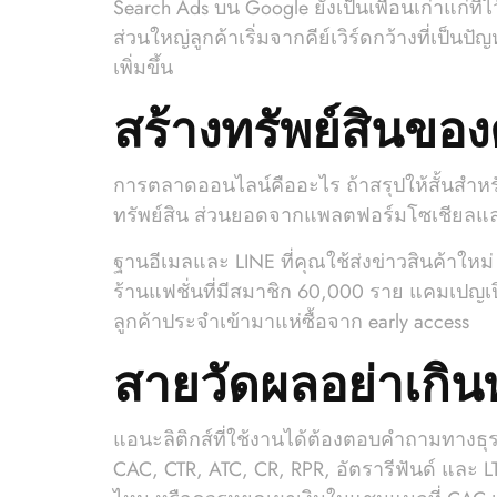
Search Ads บน Google ยังเป็นเพื่อนเก่าแก่ที่ไ
ส่วนใหญ่ลูกค้าเริ่มจากคีย์เวิร์ดกว้างที่เ
เพิ่มขึ้น
สร้างทรัพย์สินของ
การตลาดออนไลน์คืออะไร ถ้าสรุปให้สั้นสำหรับ
ทรัพย์สิน ส่วนยอดจากแพลตฟอร์มโซเชียลและมา
ฐานอีเมลและ LINE ที่คุณใช้ส่งข่าวสินค้าใหม
ร้านแฟชั่นที่มีสมาชิก 60,000 ราย แคมเปญเป
ลูกค้าประจำเข้ามาแห่ซื้อจาก early access
สายวัดผลอย่าเกินพ
แอนะลิติกส์ที่ใช้งานได้ต้องตอบคำถามทางธุ
CAC, CTR, ATC, CR, RPR, อัตรารีฟันด์ และ LT