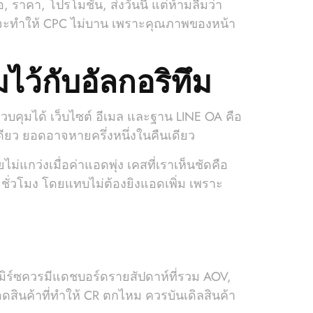
อ, ราคา, โปรโมชั่น, ส่งวันนี้ แต่ห้ามลืมว่า
ะจง จะทำให้ CPC ไม่บาน เพราะคุณภาพของหน้า
ว้กับอัลกอริทึม
ควบคุมได้ เว็บไซต์ อีเมล และฐาน LINE OA คือ
ดียว ยอดอาจหายครึ่งหนึ่งในคืนเดียว
่แกว่งเมื่อค่าแอดพุ่ง เคสที่เราเห็นชัดคือ
ชั่วโมง โดยแทบไม่ต้องยิงแอดเพิ่ม เพราะ
เมิร์ซควรมีแดชบอร์ดรายสัปดาห์ที่รวม AOV,
ถอดสินค้าที่ทำให้ CR ตกไหม ควรบันเดิลสินค้า