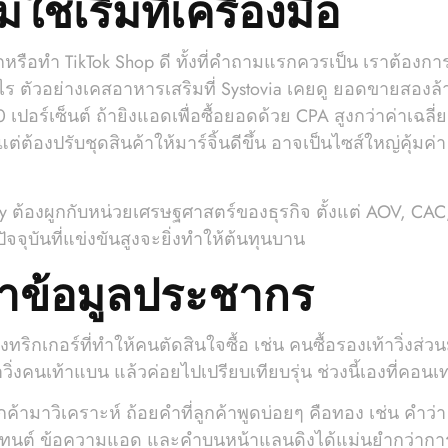
่ใช่เริ่มที่เครื่องมือ
รือทำ TikTok Shop ดี ทั้งที่คำถามแรกควรเป็น เราต้องการ
ร ตัวอย่างเคสอาหารเสริมที่ Systovia เคยดู ยอดขายสองล้านต
 เปอร์เซ็นต์ ถ้ายิงแอดเพื่อซื้อยอดด้วย CPA สูงกว่าค่าเฉ
ต้องปรับชุดสินค้าให้มาร์จิ้นดีขึ้น อาจเป็นไซส์ใหญ่คุ้มค่า ห
ategy ต้องผูกกับหน่วยเศรษฐศาสตร์ของธุรกิจ ตั้งแต่ AOV, CA
จุบันที่แข่งขันสูงจะยิ่งทำให้ต้นทุนบาน
กว่าข้อมูลประชากร
ึงทริกเกอร์ที่ทำให้คนตัดสินใจซื้อ เช่น คนซื้อรองเท้าวิ่งส่
ท้าวิ่งคนเท้าแบน แล้วค่อยไปเปรียบเทียบรุ่น ช่วงนี้เองที่คอ
กค้ามาวิเคราะห์ ถ้อยคำที่ลูกค้าพูดบ่อยๆ คือทอง เช่น คำว่า เ
คอนเทนต์ ข้อความแอด และคำบนหน้าแลนดิงได้แม่นยำกว่าก