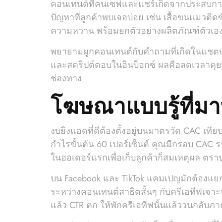
คอนเทนต์ที่คนเซฟและแชร์เกิดจากประสบการณ์
ปัญหาที่ลูกค้าพบเจอบ่อย เช่น เสื้อขนแมวติ
ความหวาน พร้อมยกตัวอย่างผลิตภัณฑ์ตัวเอง
พยายามผูกคอนเทนต์กับคำถามที่เกิดในแชตบ
และสคริปต์ตอบในอินบ็อกซ์ ผลคือลดเวลาคุยต่
ช่องทาง
โฆษณาแบบรู้ที่มา
งบยิงแอดที่ดีต้องตั้งอยู่บนมาตรวัด CAC เทีย
กำไรขั้นต้น 60 เปอร์เซ็นต์ คุณมีกรอบ CAC 
ในออเดอร์แรกเพื่อเก็บลูกค้าก็สมเหตุผล ตราบ
บน Facebook และ TikTok แคมเปญมักต้องแยกร
ระหว่างคอนเทนต์สาธิตสั้นๆ กับครีเอทีฟเจาะจุ
แล้ว CTR ตก ให้พักครีเอทีฟนั้นแล้ววนกลับภา