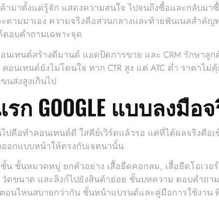
าตั้งแต่รู้จัก แสดงความสนใจ ไปจนถึงซื้อและกลับมาซื้อซ
ะตามมาเอง ความจริงคือส่วนกลางและท้ายฟันเนลสำคัญพอกัน
นต์ตอบคำถามเฉพาะจุด
อนเทนต์สร้างดีมานด์ แอดปิดการขาย และ CRM รักษาลูกค้าเก่
คอนเทนต์ยังไม่โดนใจ หาก CTR สูง แต่ ATC ต่ำ ราคาไม่คุ้
าขนส่งสูงเกินไป
าแรก GOOGLE แบบลงมือจร
ไปคือทำคอนเทนต์ดี ใส่คีย์เวิร์ดแล้วรอ แต่ที่ได้ผลจริงคือ
แล้วออกแบบหน้าให้ตรงกับเจตนานั้น
ชั้น ชั้นหมวดหมู่ ยกตัวอย่าง เสื้อยืดคอกลม, เสื้อยืดโอเวอร
ัดขนาด และลิงก์ไปยังสินค้าย่อย ชั้นบทความ ตอบคำถามที่ค
ส่ตอนไหนสบายกว่ากัน ชั้นหน้าแบรนด์และคู่มือการใช้งาน ที