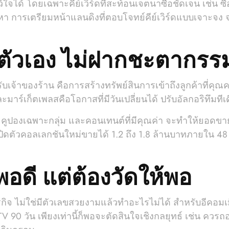
ว้ใจได้ โดยเฉพาะคีย์เวิร์ดที่สะท้อนเจตนาซื้อชัดเจน เช่น ซื้
ป็นปัญหา การเตรียมหน้าแลนดิงที่ตอบโจทย์คีย์เวิร์ดแบบเจา
ตัวเอง ไม่ฝากชะตากรรมไ
เจ้าของร้าน คือการสร้างทรัพย์สินการเข้าถึงลูกค้าที่คุณ
ร์เก็ตเพลสคือโอกาสที่มีวันเปลี่ยนได้ ปรับอัลกอริทึมทีเ
่ คูปองเฉพาะกลุ่ม และคอนเทนต์ที่มีคุณค่า จะทำให้ยอดขายไม
ิดตัวคอลเลกชันใหม่ขายได้ 1.2 ถึง 1.8 ล้านบาทภายใน 48 
อดี แต่ต้องวัดให้พอ
รกิจ ไม่ใช่มีตัวเลขสวยงามแล้วทำอะไรไม่ได้ สำหรับอีคอม
V 90 วัน เพียงเท่านี้ก็พอจะตัดสินใจเชิงกลยุทธ์ เช่น ควร