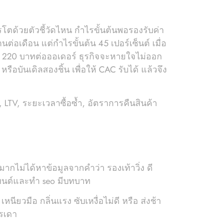
โตด้วยตัวชี้วัดไหน กำไรขั้นต้นพอรองรับค่า
่อเดือน แต่กำไรขั้นต้น 45 เปอร์เซ็นต์ เมื่อ
ลี่ย 220 บาทต่อออเดอร์ ธุรกิจจะหายใจไม่ออก
รือบันเดิลสองชิ้น เพื่อให้ CAC รับได้ แล้วจึง
C, LTV, ระยะเวลาซื้อซ้ำ, อัตราการคืนสินค้า
วนมากไม่ได้หาข้อมูลจากคำว่า รองเท้าวิ่ง ดี
นเทนต์และทํา seo มีบทบาท
หนียวมือ กลิ่นแรง ซับเหงื่อไม่ดี หรือ ส่งช้า
ารเดา