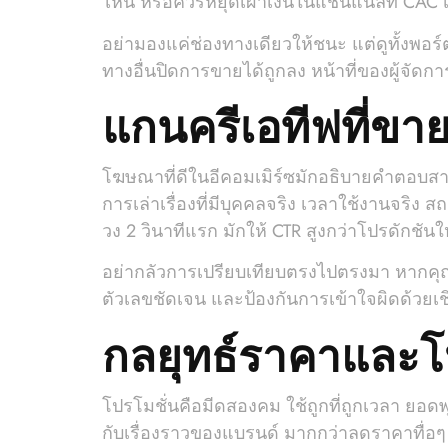
ไหน หรือควรหยุดเผาเงินในแชนแนลที่ CAC 
อย่ามองแค่ช่องทางเดียวให้ชนะ แต่ดูทั้งพอร
ทางอื่นปิดการขายได้ถูกลง หน้าที่ของผู้จัด
แกนครีเอทีฟที่ขาย
โฆษณาที่ดีในอีคอมเมิร์ซมักอธิบายคำตอบสามข
การเล่าเรื่องที่มีบุคคลจริง เวลาใช้งานจริง
วง 2 วินาทีแรก มักให้ CTR สูงกว่าโปรดักชัน
อย่ากลัวการเปรียบเทียบตรงไปตรงมา หากคุณมั
ตัวเลขชัดเจน และป้องกันการเข้าใจผิดด้วยเชิ
กลยุทธ์ราคาและโป
โปรโมชั่นคือมีดสองคม ใช้ถูกที่ถูกเวลา ยอดพ
กับเรื่องราวของแบรนด์ มากกว่าลดราคาทื่อๆ 