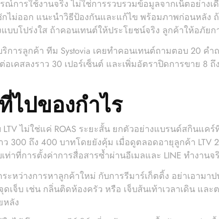
การใช้งานจริง ไม่ใช่การรวบรวมข้อมูลจากเน็ตอย่างเดียว ถ
ดซักไม่ออก แนะนำวิธีป้องกันและแก้ไข พร้อมภาพก่อนหลัง ถ
แบบโปร่งใส ถ้าคอนเทนต์ให้ประโยชน์จริง ลูกค้าให้อภัย
ริการลูกค้า ทีม Systovia เคยทำคอนเทนต์ถามตอบ 20 คำ
อเคสลงราว 30 เปอร์เซ็นต์ และเพิ่มอัตราปิดการขาย 8 ถึง
ที่ไปของกำไร
บ LTV ไม่ใช่แค่ ROAS ระยะสั้น ยกตัวอย่างแบรนด์สกินแคร์ท
ราว 300 ถึง 400 บาทโดยยังคุ้ม เมื่อดูตลอดอายุลูกค้า LT
เท่าที่การตั้งค่าการสื่อสารซ้ำผ่านอีเมลและ LINE ทำงานจร
ะหว่างการหาลูกค้าใหม่ กับการรีมาร์เก็ตติ้ง อย่าเอามาป
ดเจ็บ เช่น กลิ่นติดห้องครัว หรือ เจ็บส้นเท้าเวลาเดิน และต
ยหลัง