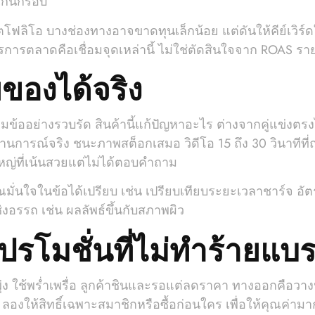
เกินกรอบ
์ตโฟลิโอ บางช่องทางอาจขาดทุนเล็กน้อย แต่ดันให้คีย์เวิร์
การการตลาดคือเชื่อมจุดเหล่านี้ ไม่ใช่ตัดสินใจจาก ROAS 
ของได้จริง
้ออย่างรวบรัด สินค้านี้แก้ปัญหาอะไร ต่างจากคู่แข่งตรง
 สถานการณ์จริง ชนะภาพสต็อกเสมอ วิดีโอ 15 ถึง 30 วินาทีที
ใหญ่ที่เน้นสวยแต่ไม่ได้ตอบคำถาม
่นใจในข้อได้เปรียบ เช่น เปรียบเทียบระยะเวลาชาร์จ อัตรา
งอรรถ เช่น ผลลัพธ์ขึ้นกับสภาพผิว
รโมชั่นที่ไม่ทำร้ายแบร
ุ่ง ใช้พร่ำเพรื่อ ลูกค้าชินและรอแต่ลดราคา ทางออกคือวางป
ลองให้สิทธิ์เฉพาะสมาชิกหรือซื้อก่อนใคร เพื่อให้คุณค่าม