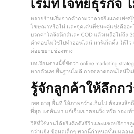
เริ่มที่โจทย์ธุรกิจ ไม
หลายร้านเริ่มจากคำถามว่าควรยิงแอดเฟซบุ๊กห
โฆษณาหรือไม่ และจุดเด่นที่ชนะคู่แข่งคืออะไ
บวกค่าโลจิสติกส์และ COD แล้วเหลือไม่ถึง 30
คำตอบไม่ใช่ไปทำออนไลน์ มาร์เก็ตติ้ง ให้ไว แต่
ค่อยขยายช่องทาง
บทเรียนตรงนี้ชี้ชัดว่า online marketing str
หากตัวเลขพื้นฐานไม่ดี การตลาดออนไลน์ในปัจ
รู้จักลูกค้าให้ลึก
เพศ อายุ พื้นที่ ให้ภาพกว้างเกินไป ต้องลงลึกถ
ที่สุด แต่ค้นหา แก้เจ็บเข่าตอนวิ่ง หรือ รองเ
วิธีที่ใช้งานได้จริงคือดึงรีวิวและแชตบริการลู
กว่าแจ้ง ข้อมูลเล็กๆ พวกนี้กำหนดทั้งมุม