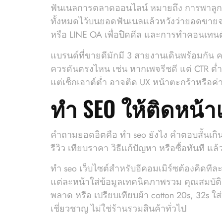
ฟันเนลการตลาดออนไลน์ หมายถึง การพาลูกค้าม
ทั้งหมดไว้บนยอดฟันเนลแล้วหวังว่ายอดขายจ
หรือ LINE OA เพื่อปิดดีล และการทำคอนเท
แบรนด์ที่ขายดีมักมี 3 สายงานเดินพร้อมกัน ค
ควรดันตรงไหน เช่น หากเพจรีชดี แต่ CTR ต่ำ 
แต่เช็กเอาต์ต่ำ อาจติด UX หน้าตะกร้าหรือค่
ทำ SEO ให้ติดหน้
คำถามยอดฮิตคือ ทํา seo ยังไง คำตอบสั้นเกิน
รีวิว เทียบราคา วิธีแก้ปัญหา หรือซื้อทันที 
ทํา seo เว็บไซต์สำหรับอีคอมเมิร์ซต้องคิดทีละ
แต่ละหน้าใส่ข้อมูลเทคนิคภาพรวม คุณสมบัติ ว
พลาด หรือ เปรียบเทียบผ้า cotton 20s, 32s ใ
เชี่ยวชาญ ไม่ใช่ร้านรวมสินค้าทั่วไป