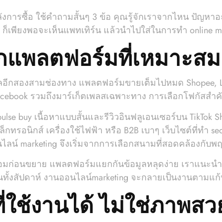
ังการซื้อ ใช้คำถามสั้นๆ 3 ข้อ คุณรู้จักเราจากไหน ปัญหาอ
ุด ก็เพียงพอจะเห็นแพทเทิร์น แล้วนำไปใส่ในการทำ online ma
็กแพลตฟอร์มที่เหมาะสม
ียลอีกสองสามช่องทาง แพลตฟอร์มขายเต็มไปหมด Shopee, L
acebook รวมถึงมาร์เก็ตเพลสเฉพาะทาง การเลือกโฟกัสสำค
lse buy เนื้อหาแบบสั้นและรีวิวอินฟลูเอนเซอร์บน TikTok 
เล็กทรอนิกส์ เครื่องใช้ไฟฟ้า หรือ B2B เบาๆ เว็บไซต์ที่ท
ไลน์ marketing จึงเริ่มจากการเลือกสนามที่สอดคล้องกับพ
้พร้อมก่อนขยาย แพลตฟอร์มแยกกันข้อมูลหลุดง่าย เราแน
พี้ยนทั้งสัปดาห์ งานออนไลน์marketing จะกลายเป็นงานตามแก
ี่ใช้งานได้ ไม่ใช่ภาพส