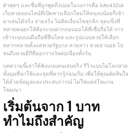
ตัวสุดๆ และชื่อที่ถูกพูดถึงบ่อยในวงการคือ lotto432ok
เว็บหวยออนไลน์ที่เปิดทางเลือกใหม่ให้คนงบน้อยก็เข้า
มาเล่นได้จริง จ่ายจริง ไม่ติดเงื่อนไขจุกจิก จุดแข็งที่
หลายคนยกให้คือระบบฝากถอนออโต้ที่เชื่อถือได้ การ
เข้าระบบบนมือถือที่ลื่นไหล และรูปแบบหวยให้เลือก
หลากหลายตั้งแต่หวยรัฐบาล หวยลาว หวยฮานอย ไป
จนถึงหวยยี่กีที่ออกรางวัลต่อเนื่องทั้งวัน
บทความนี้เล่าให้ฟังแบบคนเล่นจริง รีวิวแบบไม่โลกสวย
ทั้งมุมที่น่าใช้และจุดที่ควรรู้ก่อนเริ่ม เพื่อให้คุณตัดสินใจ
ได้ด้วยข้อมูลและประสบการณ์ ไม่ใช่แค่สโลแกน
โฆษณา
เริ่มต้นจาก 1 บาท
ทำไมถึงสำคัญ