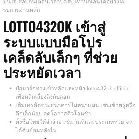
มั่นใจ สลับกันเตือนเวลาปิดรับ เท่านี้ก็เล่นได้อย่างไม่
รบกวนงานหลัก
LOTTO432OK เข้าสู่
ระบบแบบมือโปร
เคล็ดลับเล็กๆ ที่ช่วย
ประหยัดเวลา
บุ๊กมาร์กทางเข้าหลักและหน้า lotto432ok official
เพื่อหลีกเลี่ยงลิงก์ปลอม
เติมเครดิตช่วงธนาคารไม่หนาแน่น เช่นเช้าตรู่หรือ
ดึกเล็กน้อย ลดโอกาสคิวโอนช้า
ตั้งชื่อโพยให้จำง่าย เช่น วันที่และประเภทหวย จะ
ได้ค้นย้อนหลังไว