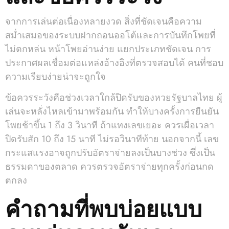
จากการเล่นต่อเนื่องหลายงวด สิ่งที่ชัดเจนคือความ
สม่ำเสมอของระบบฝากถอนออโต้และการบันทึกโพยที่
ไม่ตกหล่น หน้าโพยอ่านง่าย แยกประเภทชัดเจน การ
ประกาศผลเชื่อมต่อแหล่งอ้างอิงที่ตรวจสอบได้ คนที่ชอบ
ความเรียบง่ายน่าจะถูกใจ
ข้อควรระวังคือช่วงเวลาใกล้ปิดรับของหวยรัฐบาลไทย ผู้
เล่นจะหลั่งไหลเข้ามาพร้อมกัน ทำให้บางครั้งการยืนยัน
โพยช้าขึ้น 1 ถึง 3 วินาที ถ้าแทงเลขเยอะ ควรเผื่อเวลา
ปิดรับสัก 10 ถึง 15 นาที ไม่รอวินาทีท้าย นอกจากนี้ เลข
กระแสแรงอาจถูกปรับอัตราจ่ายลงเป็นบางช่วง ซึ่งเป็น
ธรรมดาของตลาด ควรตรวจอัตราจ่ายทุกครั้งก่อนกด
ตกลง
คำถามที่พบบ่อยแบบ