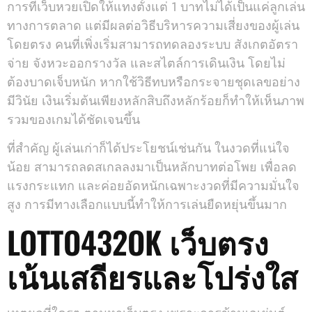
การที่เว็บหวยเปิดให้แทงตั้งแต่ 1 บาทไม่ได้เป็นแค่ลูกเล่น
ทางการตลาด แต่มีผลต่อวิธีบริหารความเสี่ยงของผู้เล่น
โดยตรง คนที่เพิ่งเริ่มสามารถทดลองระบบ สังเกตอัตรา
จ่าย จังหวะออกรางวัล และสไตล์การเดินเงิน โดยไม่
ต้องบาดเจ็บหนัก หากใช้วิธีทบหรือกระจายชุดเลขอย่าง
มีวินัย เงินเริ่มต้นเพียงหลักสิบถึงหลักร้อยก็ทำให้เห็นภาพ
รวมของเกมได้ชัดเจนขึ้น
ที่สำคัญ ผู้เล่นเก่าก็ได้ประโยชน์เช่นกัน ในงวดที่แน่ใจ
น้อย สามารถลดสเกลลงมาเป็นหลักบาทต่อโพย เพื่อลด
แรงกระแทก และค่อยอัดหนักเฉพาะงวดที่มีความมั่นใจ
สูง การมีทางเลือกแบบนี้ทำให้การเล่นยืดหยุ่นขึ้นมาก
LOTTO432OK เว็บตรง
เน้นเสถียรและโปร่งใส