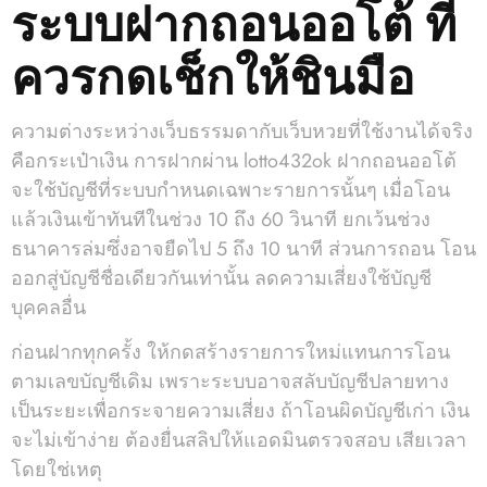
ระบบฝากถอนออโต้ ที่
ควรกดเช็กให้ชินมือ
ความต่างระหว่างเว็บธรรมดากับเว็บหวยที่ใช้งานได้จริง
คือกระเป๋าเงิน การฝากผ่าน lotto432ok ฝากถอนออโต้
จะใช้บัญชีที่ระบบกำหนดเฉพาะรายการนั้นๆ เมื่อโอน
แล้วเงินเข้าทันทีในช่วง 10 ถึง 60 วินาที ยกเว้นช่วง
ธนาคารล่มซึ่งอาจยืดไป 5 ถึง 10 นาที ส่วนการถอน โอน
ออกสู่บัญชีชื่อเดียวกันเท่านั้น ลดความเสี่ยงใช้บัญชี
บุคคลอื่น
ก่อนฝากทุกครั้ง ให้กดสร้างรายการใหม่แทนการโอน
ตามเลขบัญชีเดิม เพราะระบบอาจสลับบัญชีปลายทาง
เป็นระยะเพื่อกระจายความเสี่ยง ถ้าโอนผิดบัญชีเก่า เงิน
จะไม่เข้าง่าย ต้องยื่นสลิปให้แอดมินตรวจสอบ เสียเวลา
โดยใช่เหตุ