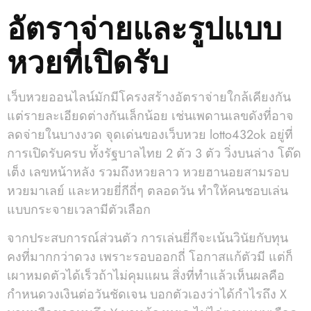
อัตราจ่ายและรูปแบบ
หวยที่เปิดรับ
เว็บหวยออนไลน์มักมีโครงสร้างอัตราจ่ายใกล้เคียงกัน
แต่รายละเอียดต่างกันเล็กน้อย เช่นเพดานเลขดังที่อาจ
ลดจ่ายในบางงวด จุดเด่นของเว็บหวย lotto432ok อยู่ที่
การเปิดรับครบ ทั้งรัฐบาลไทย 2 ตัว 3 ตัว วิ่งบนล่าง โต๊ด
เต็ง เลขหน้าหลัง รวมถึงหวยลาว หวยฮานอยสามรอบ
หวยมาเลย์ และหวยยี่กีถี่ๆ ตลอดวัน ทำให้คนชอบเล่น
แบบกระจายเวลามีตัวเลือก
จากประสบการณ์ส่วนตัว การเล่นยี่กีจะเน้นวินัยกับทุน
คงที่มากกว่าดวง เพราะรอบออกถี่ โอกาสแก้ตัวมี แต่ก็
เผาหมดตัวได้เร็วถ้าไม่คุมแผน สิ่งที่ทำแล้วเห็นผลคือ
กำหนดวงเงินต่อวันชัดเจน บอกตัวเองว่าได้กำไรถึง X