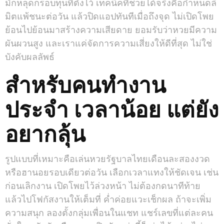
มักหลุดกรอบทุนที่ตั้งไว้ เทคนิคที่ช่วยได้จริงคือกำหนดลิ
มิตแพ้ชนะต่อวัน แล้วปิดแอปทันทีเมื่อถึงจุด ไม่เปิดโพย
ย้อนไปย้อนมาสร้างความเสียดาย ยอมรับว่าหวยมีความ
ผันผวนสูง และเราแค่จัดการความเสี่ยงให้ดีที่สุด ไม่ใช่
บังคับผลลัพธ์
สำหรับคนทำงาน
ประจำ เวลาน้อย แต่ยัง
อยากลุ้น
รูปแบบที่เหมาะคือเล่นหวยรัฐบาลไทยเดือนละสองงวด
หรือฮานอยรอบเดียวต่อวัน เลือกเวลาแทงให้ชัดเจน เช่น
ก่อนเลิกงาน เปิดโพยไว้ล่วงหน้า ไม่ต้องกดนาทีท้าย
แล้วไปโฟกัสงานให้เต็มที่ ค่ำค่อยแวะเช็กผล ถ้าจะเพิ่ม
ความสนุก ลองตั้งกลุ่มเพื่อนในแชท แชร์เลขที่แต่ละคน