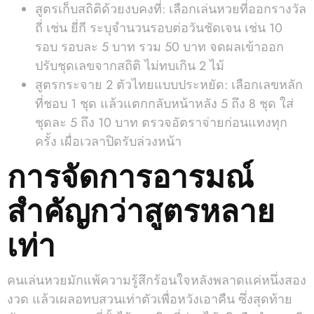
สูตรเก็บสถิติด้วยงบคงที่: เลือกเล่นหวยที่ออกรางวัล
ถี่ เช่น ยี่กี ระบุจำนวนรอบต่อวันชัดเจน เช่น 10
รอบ รอบละ 5 บาท รวม 50 บาท จดผลเข้าออก
ปรับชุดเลขจากสถิติ ไม่ทบเกิน 2 ไม้
สูตรกระจาย 2 ตัวไทยแบบประหยัด: เลือกเลขหลัก
ที่ชอบ 1 ชุด แล้วแตกกลับหน้าหลัง 5 ถึง 8 ชุด ใส่
ชุดละ 5 ถึง 10 บาท ตรวจอัตราจ่ายก่อนแทงทุก
ครั้ง เผื่อเวลาปิดรับล่วงหน้า
การจัดการอารมณ์
สำคัญกว่าสูตรหลาย
เท่า
คนเล่นหวยมักแพ้ความรู้สึกร้อนใจหลังพลาดแค่หนึ่งสอง
งวด แล้วเผลอทบสวนเท่าตัวเพื่อหวังเอาคืน ซึ่งสุดท้าย