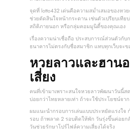
จุดที่ lotto432 เด่นคือความสม่ำเสมอของหวยต่
ช่วยตัดสินใจหน้ากระดาน เช่นตัวเปรียบเทีย
สถิติภายนอก หรือกลุ่มคอมมูนิตี้ของคุณเอง
เรื่องความน่าเชื่อถือ ประสบการณ์ส่วนตัวกับ
ธนาคารไม่ตรงกับชื่อสมาชิก แทบทุกเว็บจะข
หวยลาวและฮานอย
เสี่ยง
คนที่เข้ามาเพราะสนใจหวยลาวพัฒนาวันนี้ส
บ่อยกว่าไทยหลายเท่า ถ้าจะใช้ประโยชน์จาก plu
ผมแนะนำกรอบการเล่นแบบประหยัดแรงใจ กำหนดทุ
รอบ ถ้าพลาด 2 รอบติดให้พัก วันรุ่งขึ้นค่อยก
วันช่วยรักษาโปร์ไฟล์ความเสี่ยงได้จริง