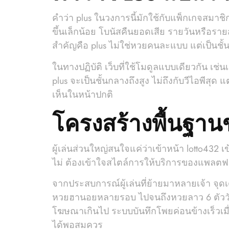
คำว่า plus ในวงการนี้มักใช้กับแพ็กเกจสมาชิกข
ขึ้นเล็กน้อย โบนัสคืนยอดเสีย รายวันหรือรายส
สำคัญคือ plus ไม่ใช่หวยคนละแบบ แต่เป็นชั้
ในทางปฏิบัติ เว็บที่ใช้โมดูลแบบเดียวกัน เช่น
plus จะเป็นชั้นกลางถึงสูง ไม่ถึงกับวีไอพีสุด 
เห็นในหน้าปกติ
โครงสร้างพื้นฐานข
ผู้เล่นส่วนใหญ่สนใจแค่ว่าเข้าหน้า lotto432 เ
ไม่ ต้องเข้าใจสไตล์การให้บริการของแพลตฟอ
จากประสบการณ์ผู้เล่นที่ย้ายมาหลายเจ้า จุ
หวยฮานอยหลายรอบ ไปจนถึงหวยลาว 6 ตัววันนี
โฆษณาเกินไป ระบบบันทึกโพยค่อนข้างเร็วเมื่อ
ได้พอสมควร