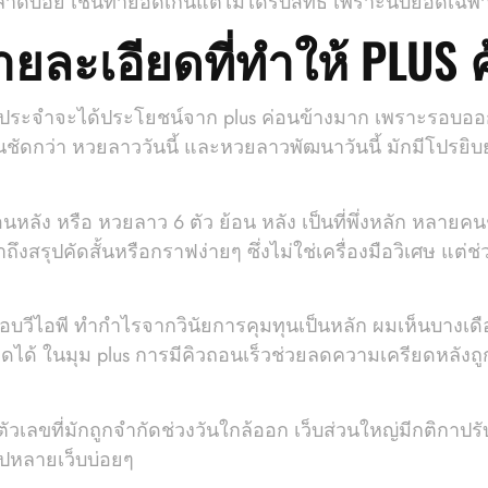
ที่พลาดบ่อย เช่นทำยอดเกินแต่ไม่ได้รับสิทธิ์ เพราะนับยอ
ละเอียดที่ทำให้ PLUS คุ
ป็นประจำจะได้ประโยชน์จาก plus ค่อนข้างมาก เพราะรอบออ
นชัดกว่า หวยลาววันนี้ และหวยลาวพัฒนาวันนี้ มักมีโปรยิบ
ลัง หรือ หวยลาว 6 ตัว ย้อน หลัง เป็นที่พึ่งหลัก หลายคน
ถึงสรุปคัดสั้นหรือกราฟง่ายๆ ซึ่งไม่ใช่เครื่องมือวิเศษ แต
อบวีไอพี ทำกำไรจากวินัยการคุมทุนเป็นหลัก ผมเห็นบางเดื
ู่รอดได้ ในมุม plus การมีคิวถอนเร็วช่วยลดความเครียดหลัง
ัวเลขที่มักถูกจำกัดช่วงวันใกล้ออก เว็บส่วนใหญ่มีกติกาปร
ไปหลายเว็บบ่อยๆ