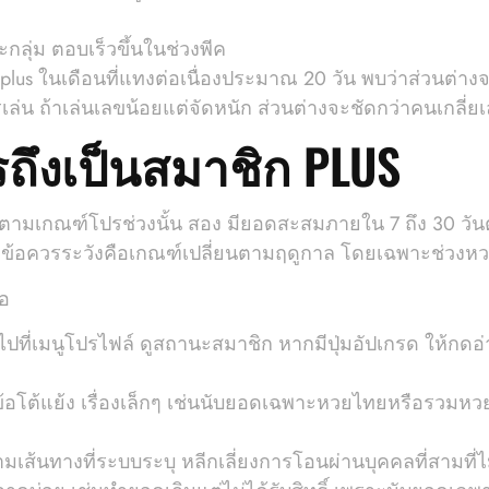
ะกลุ่ม ตอบเร็วขึ้นในช่วงพีค
us ในเดือนที่แทงต่อเนื่องประมาณ 20 วัน พบว่าส่วนต่างจา
รเล่น ถ้าเล่นเลขน้อยแต่จัดหนัก ส่วนต่างจะชัดกว่าคนเกลี่
รถึงเป็นสมาชิก PLUS
ตามเกณฑ์โปรช่วงนั้น สอง มียอดสะสมภายใน 7 ถึง 30 วัน
ข้อควรระวังคือเกณฑ์เปลี่ยนตามฤดูกาล โดยเฉพาะช่วงหว
้อ
ล้วไปที่เมนูโปรไฟล์ ดูสถานะสมาชิก หากมีปุ่มอัปเกรด ให้กด
้อโต้แย้ง เรื่องเล็กๆ เช่นนับยอดเฉพาะหวยไทยหรือรวมห
ตามเส้นทางที่ระบบระบุ หลีกเลี่ยงการโอนผ่านบุคคลที่สามที่ไ