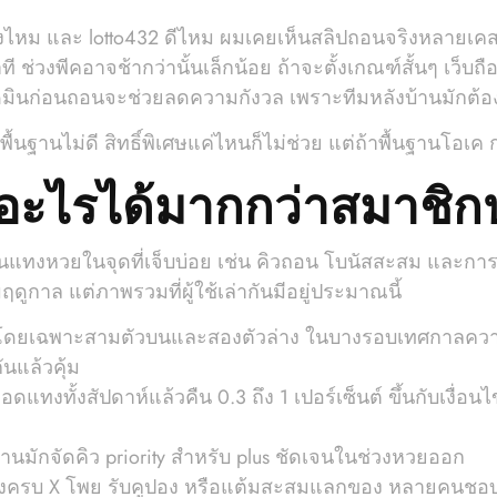
ยจริงไหม และ lotto432 ดีไหม ผมเคยเห็นสลิปถอนจริงหลา
นาที ช่วงพีคอาจช้ากว่านั้นเล็กน้อย ถ้าจะตั้งเกณฑ์สั้นๆ เ
ินก่อนถอนจะช่วยลดความกังวล เพราะทีมหลังบ้านมักต้องเพ
ถ้าพื้นฐานไม่ดี สิทธิ์พิเศษแค่ไหนก็ไม่ช่วย แต่ถ้าพื้นฐานโ
อะไรได้มากกว่าสมาชิก
ทงหวยในจุดที่เจ็บบ่อย เช่น คิวถอน โบนัสสะสม และการเข้า
ูกาล แต่ภาพรวมที่ผู้ใช้เล่ากันมีอยู่ประมาณนี้
ย โดยเฉพาะสามตัวบนและสองตัวล่าง ในบางรอบเทศกาลความต่า
นแล้วคุ้ม
แทงทั้งสัปดาห์แล้วคืน 0.3 ถึง 1 เปอร์เซ็นต์ ขึ้นกับเงื่อ
้านมักจัดคิว priority สำหรับ plus ชัดเจนในช่วงหวยออก
งครบ X โพย รับคูปอง หรือแต้มสะสมแลกของ หลายคนชอบเพ