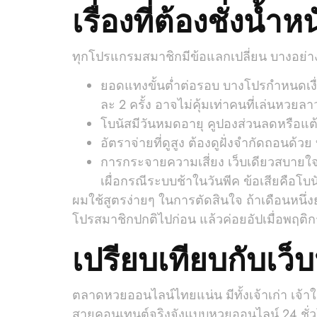
เรื่องที่ต้องชั่งน้
ทุกโปรแกรมสมาชิกมีข้อแลกเปลี่ยน บางอย่า
ยอดแทงขั้นต่ำต่อรอบ บางโปรกำหนดเงื่
ละ 2 ครั้ง อาจไม่คุ้มเท่าคนที่เล่นหว
โบนัสมีวันหมดอายุ คูปองส่วนลดหรือแต
อัตราจ่ายที่ดูสูง ต้องดูฝั่งจำกัดถอนด
การกระจายความเสี่ยง เว็บเดียวสบายใจ 
เผื่อกรณีระบบช้าในวันพีค ข้อเสียคือโ
ผมใช้สูตรง่ายๆ ในการตัดสินใจ ถ้าเดือนหนึ่งย
โปรสมาชิกปกติไปก่อน แล้วค่อยอัปเมื่อพฤติก
เปรียบเทียบกับเว
ตลาดหวยออนไลน์ไทยแน่น มีทั้งเจ้าเก่า เจ้า
สายคอนเทนต์จริงจังแบบหวยออนไลน์ 24 ชั่วโม