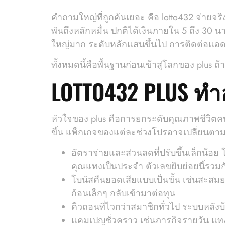
คำถามใหญ่ที่ถูกค้นเยอะ คือ lotto432 จ่า
พันถึงหลักหมื่น ปกติได้เงินภายใน 5 ถึง 30 
ใหญ่มาก ระดับหลักแสนขึ้นไป การติดต่อแอดม
ทั้งหมดนี้คือพื้นฐานก่อนเข้าสู่โลกของ plus 
LOTTO432 PLUS ทำ
หัวใจของ plus คือการยกระดับคุณภาพชีวิตคนแ
ขึ้น แพ็กเกจของแต่ละช่วงโปรอาจเปลี่ยนตามฤด
อัตราจ่ายและส่วนลดที่ปรับขึ้นเล็กน้อ
คุณแทงเป็นประจำ ตัวเลขยิบย่อยนี้รวมกั
โบนัสคืนยอดเสียแบบเป็นขั้น เช่นสะสมยอด
ก้อนเล็กๆ กลับเข้ามาต่อทุน
คิวถอนที่ไวกว่าสมาชิกทั่วไป ระบบหลังบ
แคมเปญชั่วคราว เช่นภารกิจรายวัน แท