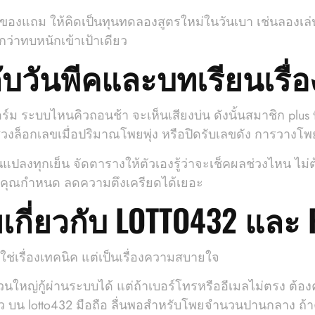
ป็นของแถม ให้คิดเป็นทุนทดลองสูตรใหม่ในวันเบา เช่นลอง
ีกว่าทบหนักเข้าเป้าเดียว
วันพีคและบทเรียนเรื่อ
บไหนคิวถอนช้า จะเห็นเสียงบ่น ดังนั้นสมาชิก plus ที่ได้ค
่วงล็อกเลขเมื่อปริมาณโพยพุ่ง หรือปิดรับเลขดัง การวางโพ
ปลงทุกเย็น จัดตารางให้ตัวเองรู้ว่าจะเช็คผลช่วงไหน ไม่ต
าที่คุณกำหนด ลดความตึงเครียดได้เยอะ
ยเกี่ยวกับ LOTTO432 และ
่ใช่เรื่องเทคนิค แต่เป็นเรื่องความสบายใจ
นใหญ่กู้ผ่านระบบได้ แต่ถ้าเบอร์โทรหรืออีเมลไม่ตรง ต้องคุย
ัว บน lotto432 มือถือ ลื่นพอสำหรับโพยจำนวนปานกลาง ถ้า