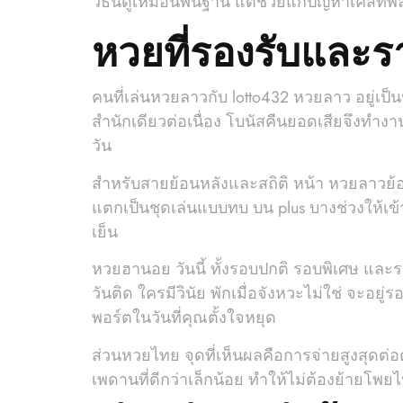
วิธีนี้ดูเหมือนพื้นฐาน แต่ช่วยแก้ปัญหาเคส
หวยที่รองรับและราย
คนที่เล่นหวยลาวกับ lotto432 หวยลาว อยู่เ
สำนักเดียวต่อเนื่อง โบนัสคืนยอดเสียจึงทำงา
วัน
สำหรับสายย้อนหลังและสถิติ หน้า หวยลาวย้อนห
แตกเป็นชุดเล่นแบบทบ บน plus บางช่วงให้เข้า
เย็น
หวยฮานอย วันนี้ ทั้งรอบปกติ รอบพิเศษ และร
วันติด ใครมีวินัย พักเมื่อจังหวะไม่ใช่ จะอย
พอร์ตในวันที่คุณตั้งใจหยุด
ส่วนหวยไทย จุดที่เห็นผลคือการจ่ายสูงสุดต่อต
เพดานที่ดีกว่าเล็กน้อย ทำให้ไม่ต้องย้ายโพย