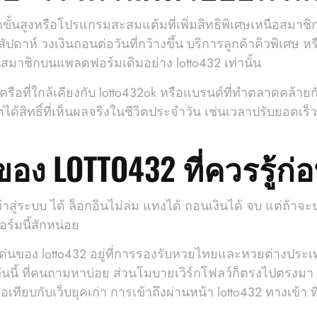
ั้นสูงหรือโปรแกรมสะสมแต้มที่เพิ่มสิทธิพิเศษเหนือสมาชิกทั่
ัปดาห์ วงเงินถอนต่อวันที่กว้างขึ้น บริการลูกค้าคิวพิเศษ 
นสมาชิกบนแพลตฟอร์มเดิมอย่าง lotto432 เท่านั้น
เครือที่ใกล้เคียงกับ lotto432ok หรือแบรนด์ที่ทำตลาดคล้ายก
แต่ได้สิทธิ์ที่เห็นผลจริงในชีวิตประจำวัน เช่นเวลาปรับยอดเร็
อง LOTTO432 ที่ควรรู้ก่อ
ข้าสู่ระบบ ได้ ล็อกอินไม่ล่ม แทงได้ ถอนเงินได้ จบ แต่ถ้าจ
ร์มนี้สักหน่อย
ดเด่นของ lotto432 อยู่ที่การรองรับหวยไทยและหวยต่างปร
้ ที่คนถามหาบ่อย ส่วนโมบายเวิร์กโฟลว์ก็ตรงไปตรงมา เปิ
เทียบกับเว็บยุคเก่า การเข้าถึงผ่านหน้า lotto432 ทางเข้า