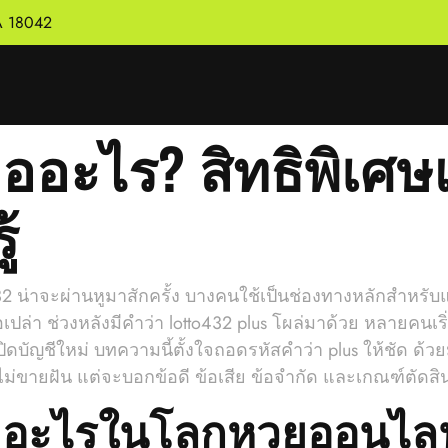
PA 18042
คืออะไร? สิทธิพิเศ
้
to432 น่าจะผ่านหูมาสักครั้ง บางคนใช้เป็นช่องทางหลักส
รือเปล่า ช่วงหลังมีคำว่า lotto432 plus โผล่มาด้วย หลายคนเร
ปิดบัญชีใหม่ บทความนี้ตั้งใจถอดรหัสคำว่า plus ให้ชัด ด
ขายฝัน แต่จะบอกข้อดี ข้อเสีย ข้อจำกัด และเกณฑ์ตัดสินแ
่าอะไรในโลกหวยออนไลน