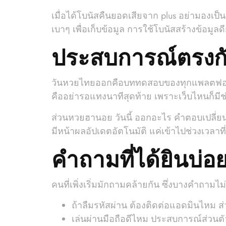
เมื่อได้โบนัสคืนยอดเสียจาก plus อย่ามองเ
เบาๆ เพื่อเก็บข้อมูล การใช้โบนัสสร้างข้อมูลด
ประสบการณ์ตรงกับ
วันหวยไทยออกคือบททดสอบของทุกแพลตฟอร์ม ระบ
คืออย่ารอแทงนาทีสุดท้าย เพราะเว็บไหนก็มีช
ส่วนหวยฮานอย วันนี้ ออกอะไร คำตอบเปลี่ยนแ
มีหน้าผลอัปเดตอัตโนมัติ แค่เข้าไปช่วงเวล
คำถามที่ได้ยินบ่อ
คนที่เพิ่งเริ่มมักถามคล้ายกัน ซึ่งบางคำถามไม
ถ้าลืมรหัสผ่าน ต้องติดต่อแอดมินไหม ส่ว
เล่นผ่านมือถือดีไหม ประสบการณ์ส่วนต