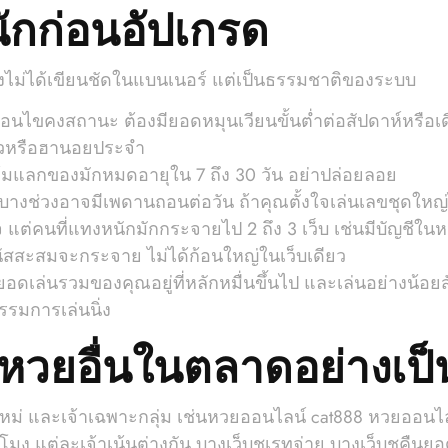
ำหนักก่อนอัปเกรด
งไม่ได้เขียนชัดในแบนเนอร์ แต่เป็นธรรมชาติของระบบ
อนไขคงสถานะ ต้องมียอดหมุนเวียนขั้นต่ำต่อสัปดาห์หรือเ
ยลาวหรือฮานอยประจำ
้มแลกของมักหมดอายุใน 7 ถึง 30 วัน อย่าปล่อยลอย
้วย บางช่วงอาจมีเพดานถอนต่อวัน ถ้าคุณตั้งใจเล่นเลขชุดให
แต่คนที่แทงหนักมักกระจายไป 2 ถึง 3 เว็บ เช่นมีบัญชีใน
บนัสสะสมจะกระจาย ไม่ได้ก้อนใหญ่ในเว็บเดียว
อดเล่นรวมของคุณอยู่ที่หลักหมื่นขึ้นไป และเล่นอย่างน้อยสัป
รรมการเล่นนิ่ง
็บหวยอื่นในตลาดอย่างเป
ใหม่ และเจ้าเฉพาะกลุ่ม เช่นหวยออนไลน์ cat888 หวยออนไล
ง แต่ละเจ้าเน้นต่างกัน บางเว็บชูเรทจ่าย บางเว็บชูคืนย