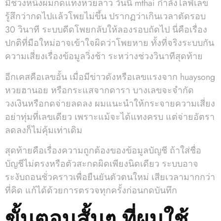
มีช่วงหนึ่งผมกดแทงหวยลาว วันนี้ mthai กำลังไลฟ์เลข
รู้สึกว่ากดไปแล้วโพยไม่ขึ้น ปรากฏว่าเกินเวลาตัดรอบ
30 วินาที ระบบดีดโพยกลับให้ลองรอบถัดไป นี่คือเรื่อง
ปกติที่มือใหม่อาจเข้าใจผิดว่าโพยหาย ทั้งที่จริงระบบกัน
ความเสี่ยงเรื่องข้อมูลวิ่งช้า ระหว่างช่วงวินาทีสุดท้าย
อีกเคสคือเลขอั้น เมื่อมีข่าวดังหรือเลขแรงจาก huaysong
หวยฮานอย หรือกระแสจากดารา บางเลขจะจำกัด
วงเงินหรือกดจ่ายลดลง ผมแนะนำให้กระจายความเสี่ยง
อย่าทุ่มที่เลขเดียว เพราะแม้จะได้แทงครบ แต่จ่ายอัตรา
ลดลงก็ไม่คุ้มเท่าเดิม
สุดท้ายคือเรื่องความถูกต้องของข้อมูลบัญชี ถ้าใส่ชื่อ
บัญชีไม่ตรงหรือตัวสะกดผิดเพียงนิดเดียว ระบบอาจ
ระงับถอนชั่วคราวเพื่อยืนยันตัวตนใหม่ เสียเวลามากกว่า
ที่คิด แก้ได้ด้วยการตรวจทุกครั้งก่อนกดบันทึก
ขั้นตอนสั้นๆ ที่ผมใช้