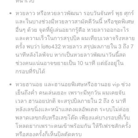
หน้าเว็บ
หวยลาว หรือหวยลาวพัฒนา รอบวันจันทร์ พุธ ศุกร์
และในบางช่วงมีหวยลาวสามัคคีวันนี้ หรือชุดพิเศษ
อื่นๆ ด้วย จุดที่ผู้เล่นอยากรู้คือ หวยลาวออกอะไร
และความเร็วในการสรุปบิล ผมเทียบเวลาจริงหลาย
ครั้ง พบว่า lotto432 หวยลาว สรุปผลภายใน 3 ถึง 7
นาทีหลังไลฟ์จบ หากเป็นหวยลาวพัฒนาวันนี้สด
ช่วงคนแน่นอาจขยายเป็น 10 นาที แต่ยังอยู่ใน
กรอบที่รับได้
หวยฮานอย และฮานอยพิเศษหรือฮานอย vip ช่วง
เย็นถึงค่ำ คนเล่นเยอะ เพราะมีทุกวัน ผมเคยจับ
เวลา ฮานอยปกติ จะสรุปบิลภายใน 2 ถึง 6 นาที
หลังเลขนิ่งและหน้าแสดงผลอัพเดต ระบบไม่ค่อย
พลาดเลขกลับหรือเลขโต๊ด เพียงแค่บางรอบที่เว็บ
โหลดยากเพราะคนเข้าพร้อมกัน ให้รีเฟรชสักครั้ง
หรือสองครั้งก็เห็นบิลตัดครบ