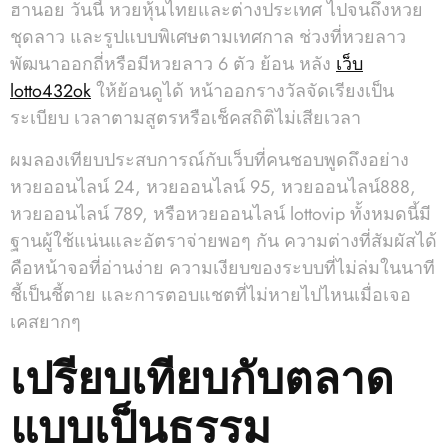
ฮานอย วันนี้ หวยหุ้นไทยและต่างประเทศ ไปจนถึงหวย
ชุดลาว และรูปแบบพิเศษตามเทศกาล ช่วงที่หวยลาว
พัฒนาออกถี่หรือมีหวยลาว 6 ตัว ย้อน หลัง
เว็บ
lotto432ok
ให้ย้อนดูได้ หน้าออกรางวัลจัดเรียงเป็น
ระเบียบ เวลาตามสูตรหรือเช็คสถิติไม่เสียเวลา
ผมลองเทียบประสบการณ์กับเว็บที่คนชอบพูดถึงอย่าง
หวยออนไลน์ 24, หวยออนไลน์ 95, หวยออนไลน์888,
หวยออนไลน์ 789, หรือหวยออนไลน์ lottovip ทั้งหมดนี้มี
ฐานผู้ใช้แน่นและอัตราจ่ายพอๆ กัน ความต่างที่สัมผัสได้
คือหน้าจอที่อ่านง่าย ความเงียบของระบบที่ไม่ล่มในนาที
ชี้เป็นชี้ตาย และการตอบแชตที่ไม่หายไปไหนเมื่อเจอ
เคสยากๆ
เปรียบเทียบกับตลาด
แบบเป็นธรรม