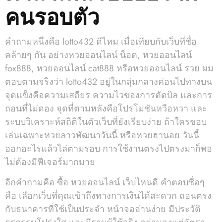
คนรอบตัว
คำถามหนึ่งคือ lotto432 ดีไหม เมื่อเทียบกับเว็บที่ชื่อ
คล้ายๆ กัน อย่างหวยออนไลน์ น็อต, หวยออนไลน์
fox888, หวยออนไลน์ cat888 หรือหวยออนไลน์ รวย ผม
ตอบตามจริงว่า lotto432 อยู่ในกลุ่มกลางค่อนไปทางบน
จุดแข็งคือความเสถียร ความไวของการตัดบิล และการ
ถอนที่ไม่ดอง จุดที่ตามหลังคือโปรโมชันหวือหวา และ
ระบบวิเคราะห์สถิติในตัวเว็บที่ยังเรียบง่าย ถ้าใครชอบ
เล่นเฉพาะหวยลาวพัฒนาวันนี้ หรือหวยฮานอย วันนี้
ออกอะไรแล้วไล่ตามรอบ การใช้งานตรงไปตรงมาก็พอ
ไม่ต้องมีฟีเจอร์มากมาย
อีกคำถามคือ ซื้อ หวยออนไลน์ เว็บไหนดี คำตอบซื่อๆ
คือ เลือกเว็บที่คุณเข้าถึงทางการเงินได้สะดวก ถอนตรง
กับธนาคารที่ใช้เป็นประจำ หน้าจออ่านง่าย มีประวัติ