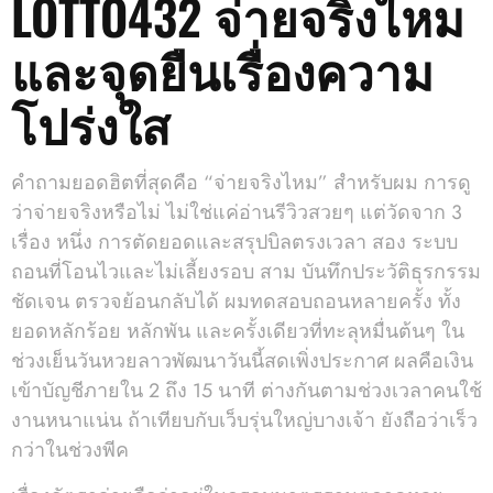
LOTTO432 จ่ายจริงไหม
และจุดยืนเรื่องความ
โปร่งใส
คำถามยอดฮิตที่สุดคือ “จ่ายจริงไหม” สำหรับผม การดู
ว่าจ่ายจริงหรือไม่ ไม่ใช่แค่อ่านรีวิวสวยๆ แต่วัดจาก 3
เรื่อง หนึ่ง การตัดยอดและสรุปบิลตรงเวลา สอง ระบบ
ถอนที่โอนไวและไม่เลี้ยงรอบ สาม บันทึกประวัติธุรกรรม
ชัดเจน ตรวจย้อนกลับได้ ผมทดสอบถอนหลายครั้ง ทั้ง
ยอดหลักร้อย หลักพัน และครั้งเดียวที่ทะลุหมื่นต้นๆ ใน
ช่วงเย็นวันหวยลาวพัฒนาวันนี้สดเพิ่งประกาศ ผลคือเงิน
เข้าบัญชีภายใน 2 ถึง 15 นาที ต่างกันตามช่วงเวลาคนใช้
งานหนาแน่น ถ้าเทียบกับเว็บรุ่นใหญ่บางเจ้า ยังถือว่าเร็ว
กว่าในช่วงพีค