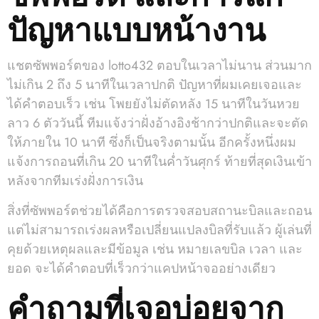
ปัญหาแบบหน้างาน
แชตซัพพอร์ตของ lotto432 ตอบในเวลาไม่นาน ส่วนมาก
ไม่เกิน 2 ถึง 5 นาทีในเวลาปกติ ปัญหาที่ผมเคยเจอและ
ได้คำตอบเร็ว เช่น โพยยังไม่ตัดหลัง 15 นาทีในวันหวย
ลาว 6 ตัววันนี้ ทีมแจ้งว่าฝั่งอ้างอิงช้ากว่าปกติและจะตัด
ให้ภายใน 10 นาที ซึ่งก็เป็นจริงตามนั้น อีกครั้งหนึ่งผม
แจ้งการถอนที่เกิน 20 นาทีในค่ำวันศุกร์ ท้ายที่สุดเงินเข้า
หลังจากทีมเร่งฝั่งการเงิน
สิ่งที่ซัพพอร์ตช่วยได้คือการตรวจสอบสถานะบิลและถอน
แต่ไม่สามารถเร่งผลหรือเปลี่ยนแปลงบิลที่รับแล้ว ผู้เล่นที่
คุยด้วยเหตุผลและมีข้อมูล เช่น หมายเลขบิล เวลา และ
ยอด จะได้คำตอบที่เร็วกว่าแคปหน้าจออย่างเดียว
คำถามที่เจอบ่อยจาก