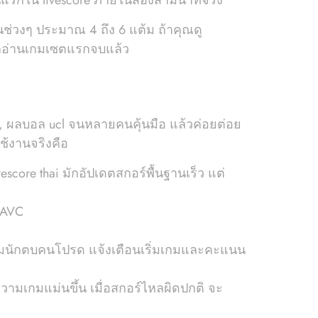
นแรกใน livescore ภายในสองสามนาทีจริง
ช่วงๆ ประมาณ 4 ถึง 6 แต้ม ถ้าคุณดู
จากอ่านเกมเซตแรกจบแล้ว
ก, ผลบอล ucl จนหลายคนคุ้นมือ แล้วค่อยต่อย
ช้งานจริงคือ
score thai มักอัปเดตสกอร์พื้นฐานเร็ว แต่
 AVC
วทีมนักตบคนโปรด แจ้งเตือนเริ่มเกมและคะแนน
วามเกมแม่นขึ้น เมื่อสกอร์ไหลผิดปกติ จะ