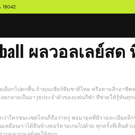
PA 18042
eyball ผลวอลเลย์สด 
านบล็อกไปตกพื้น ถ้าคุณเชียร์ทีมชาติไทย หรือตามลีกอาชีพจาก
l เลยกลายเป็นอาวุธประจำตัวของแฟนกีฬา ที่ช่วยให้รู้ทันทุก
่าใครชนะเซตไหนก็ถือว่าหรู พอมายุคที่มีรายละเอียดลึกขึ้น 
ันเหมือนเราได้ยืนข้างคอร์ตามเกมไปด้วย ทุกครั้งที่เห็นตัวเล
อ่านผลวอลเลย์สดให้สนุก