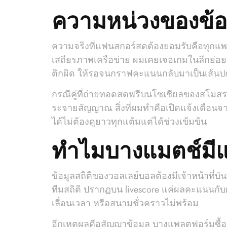
ความหน่วงของข้อม
ความจริงที่แฟนสกอร์สดต้องยอมรับคือทุกแพลตฟ
เสถียรภาพเครือข่าย ผมเคยเจอเกมในลีกย่อยของ
ติกผิด ให้รอจนกราฟคะแนนกลับมาเป็นเส้นป
กรณีคู่ที่ถ่ายทอดสดฟรีบนโซเชียลของสโมสร บ
ระจายสัญญาณ สิ่งที่ผมทำคือเปิดแจ้งเตือนจาก 
ได้ไม่ต้องดูยาวทุกแต้มแต่ได้ช่วงเข้มข้น
ทำไมบางแมตช์มีแค
ข้อมูลสถิติของวอลเลย์บอลต้องมีเจ้าหน้าที่บั
ทีมสถิติ ปรากฏบน livescore แค่ผลคะแนนกับผลเ
เลื่อนเวลา หรือสนามชั่วคราวไม่พร้อม
อีกเหตุผลคือสัญญาข้อมูล บางแพลตฟอร์มซื้อส