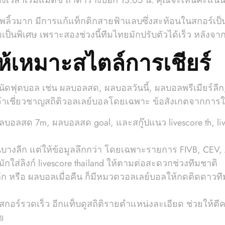
องเวลาเริ่มแมตช์ ถ้าตารางบอก 13.05 น. คุณจะเห็นคะแน
ลิ้วมาก มีการแก้แท็กติกสายฟ้าแลบซึ่งสะท้อนในสกอร์เป็น
เป็นพิเศษ เพราะสองช่วงนี้ทีมไทยมักปรับตัวได้เร็ว หลัง
้เหมาะสไตล์การเชียร์
นัดฟุตบอล เช่น ผลบอลสด, ผลบอลวันนี้, ผลบอลพรีเมียร์ลี
งเจ้าเชี่ยวชาญสถิติวอลเลย์บอลโดยเฉพาะ ข้อสังเกตจากการใ
ลบอลสด 7m, ผลบอลสด goal, และสกู๊ปแนว livescore th, live
ในบางลีก แต่ให้ข้อมูลลึกกว่า โดยเฉพาะรายการ FIVB, CEV,
กใส่ลิงก์ livescore thailand ให้ตามต่อสะดวกช่วงทีมชาติ
ร์ลีก หรือ ผลบอลเมื่อคืน ก็มีหมวดวอลเลย์บอลให้กดติดดา
อร์รวดเร็ว อีกแท็บดูสถิติรายตำแหน่งละเอียด ช่วยให้ตีค
ย