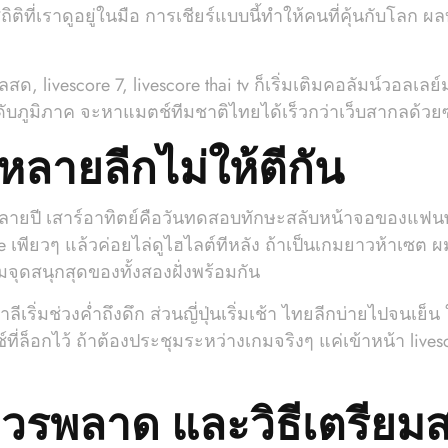
ติที่เราดูอยู่ในมือ การเชียร์แบบนี้ทำให้คนที่คุ้นกับโลก ผล
, livescore 7, livescore thai tv ก็เริ่มเติมคอลัมน์วอลเล
ดับภูมิภาค จะหาแมตช์ทีมชาติไทยได้เร็วกว่าเว็บสากลด้วยซ
หลายลีกไม่ให้ตีกัน
ลายปี เสาร์อาทิตย์คือวันทดสอบทักษะสลับหน้าจอของแฟนพัน
re เพียวๆ แล้วค่อยไล่ดูไฮไลต์ทีหลัง ถ้าเป็นเกมยาวห้าเซต 
มจุดสนุกสุดของทั้งสองฝั่งพร้อมกัน
เริ่มช่วงค่ำถึงดึก ส่วนญี่ปุ่นเริ่มเช้า ไทยลีกบ่ายไปจนเย็น
ตช์ที่ล็อกไว้ ถ้าต้องประชุมระหว่างเกมจริงๆ แค่เข้าหน้า liv
ควรพลาด และวิธีเตรียมส