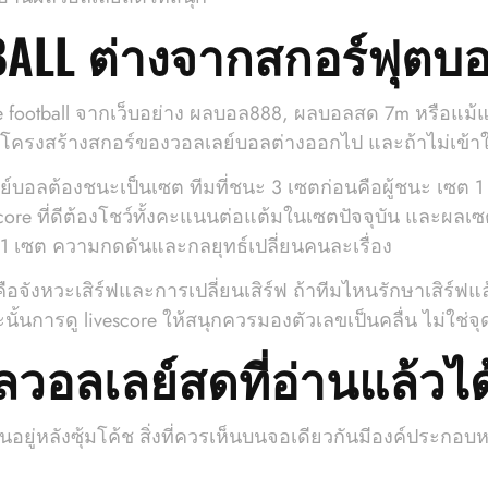
BALL ต่างจากสกอร์ฟุตบ
football จากเว็บอย่าง ผลบอล888, ผลบอลสด 7m หรือแม้แต่ 
 แต่โครงสร้างสกอร์ของวอลเลย์บอลต่างออกไป และถ้าไม่เข้า
บอลต้องชนะเป็นเซต ทีมที่ชนะ 3 เซตก่อนคือผู้ชนะ เซต 1 
score ที่ดีต้องโชว์ทั้งคะแนนต่อแต้มในเซตปัจจุบัน และผลเซ
 1 เซต ความกดดันและกลยุทธ์เปลี่ยนคนละเรื่อง
อจังหวะเสิร์ฟและการเปลี่ยนเสิร์ฟ ถ้าทีมไหนรักษาเสิร์ฟแล้ว
การดู livescore ให้สนุกควรมองตัวเลขเป็นคลื่น ไม่ใช่จุด
อลเลย์สดที่อ่านแล้วไ
นอยู่หลังซุ้มโค้ช สิ่งที่ควรเห็นบนจอเดียวกันมีองค์ประกอบหล