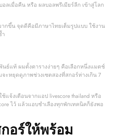
บอลเมื่อคืน หรือ ผลบอลพรีเมียร์ลีก เข้าสู่โลก
ย์มากขึ้น จุดดีคือมีภาษาไทยเต็มรูปแบบ ใช้งาน
้ำ
ธ์แท้ ผมตั้งตารางง่ายๆ คือเลือกหนึ่งแมตช์
ผมจะหยุดดูภาพช่วงเซตสองที่สกอร์ห่างเกิน 7
 ใช้แจ้งเตือนจากแอป livescore thailand หรือ
escore ไว้ แล้วแอบชำเลืองทุกพักเทคนิคก็ยังพอ
กอร์ให้พร้อม