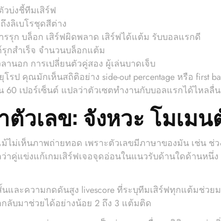
่งชี้ทีมเสิร์ฟ
ถึงลิเบโรชุดสีต่าง
รรุก บล็อก เสิร์ฟผิดพลาด เสิร์ฟได้แต้ม รับบอลแรกดี
์รุกสำเร็จ จำนวนบล็อกแต้ม
วลานอก การเปลี่ยนตัวคู่สอง ผู้เล่นบาดเจ็บ
ุณมักเห็นสถิติอย่าง side-out percentage หรือ first ball sid
น 60 เปอร์เซ็นต์ แปลว่าตัวเซตทำงานกับบอลแรกได้ไหลลื่นม
่าตัวเลข: จังหวะ โมเมน
้แม้ไม่เห็นภาพถ่ายทอด เพราะตัวเลขมีภาษาของมัน เช่น ช่
าคู่แข่งแก้เกมเสิร์ฟเจอจุดอ่อนในแนวรับด้านใดด้านหนึ่ง เร
นและความกดดันสูง livescore ที่ระบุทีมเสิร์ฟทุกแต้มช่วยมา
ลับมาช่วยได้อย่างน้อย 2 ถึง 3 แต้มติด