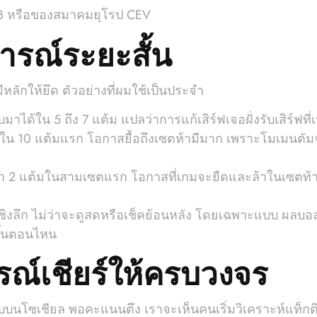
IVB หรือของสมาคมยุโรป CEV
การณ์ระยะสั้น
มีหลักให้ยึด ตัวอย่างที่ผมใช้เป็นประจำ
ับมาได้ใน 5 ถึง 7 แต้ม แปลว่าการแก้เสิร์ฟเจอฝั่งรับเสิร์ฟท
วนำใน 10 แต้มแรก โอกาสยื้อถึงเซตห้ามีมาก เพราะโมเมนตัม
ว่า 2 แต้มในสามเซตแรก โอกาสที่เกมจะยืดและล้าในเซตท้าย
งลึก ไม่ว่าจะดูสดหรือเช็คย้อนหลัง โดยเฉพาะแบบ ผลบอลสด
ขึ้นตอนไหน
รณ์เชียร์ให้ครบวงจร
ลับบนโซเชียล พอคะแนนตึง เราจะเห็นคนเริ่มวิเคราะห์แท็กต