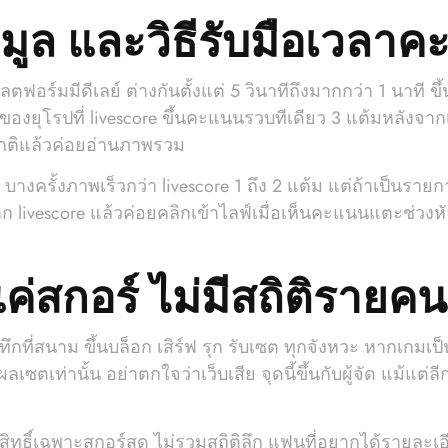
ูล และวิธีรับมือเวลา
อร์มมีดีเลย์ ต่างกันตั้งแต่ 5 วินาทีถึงมากกว่า 1 นาที ขึ
ยุโรปที่ livescore ขึ้นคะแนนรวบทีเดียว 3 แต้มหลังจากเงี
กติแล้วค่อยอ่านภาพรวม
างครั้งภาพเร็วกว่า livescore 1 ถึง 2 แต้ม แต่ถ้าเป็นรา
livescore แล้วค่อยคลิกเข้าไลฟ์เมื่อเห็นคะแนนแตะช่วงหัวเล
่สกอร์ ไม่มีสถิติรายคน
นทึกที่สนาม ขึ้นบล็อก เสิร์ฟ รุก รับเซต ทุกจังหวะ หากเกมเ
ซตเท่านั้น อย่าตกใจว่าเว็บเสีย จุดนี้ขึ้นกับผู้จัด แม้แต่
ิทธิ์เฉพาะสกอร์สด ไม่รวมสถิติลึก แฟนที่อยากได้รายละเอีย