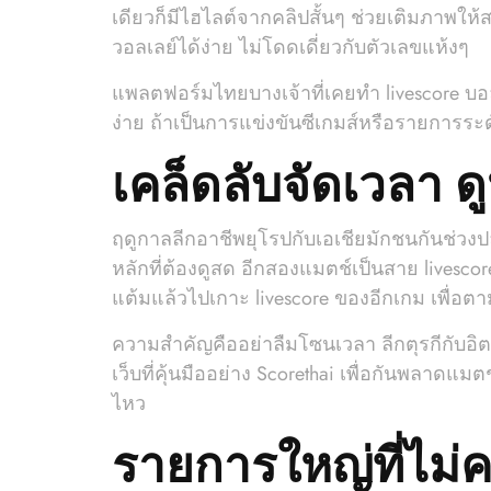
เดียวก็มีไฮไลต์จากคลิปสั้นๆ ช่วยเติมภาพให้สถิ
วอลเลย์ได้ง่าย ไม่โดดเดี่ยวกับตัวเลขแห้งๆ
แพลตฟอร์มไทยบางเจ้าที่เคยทำ livescore บอลสด
ง่าย ถ้าเป็นการแข่งขันซีเกมส์หรือรายการระ
เคล็ดลับจัดเวลา ดู
ฤดูกาลลีกอาชีพยุโรปกับเอเชียมักชนกันช่วงป
หลักที่ต้องดูสด อีกสองแมตช์เป็นสาย livesco
แต้มแล้วไปเกาะ livescore ของอีกเกม เพื่อตา
ความสำคัญคืออย่าลืมโซนเวลา ลีกตุรกีกับอิตาลี
เว็บที่คุ้นมืออย่าง Scorethai เพื่อกันพลาดแม
ไหว
รายการใหญ่ที่ไม่