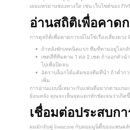
เผยแพร่ผ่านช่องทางใด เช่น เว็บไซต์ของ F
อ่านสถิติเพื่อคาด
การดูสถิติเพื่อคาดการณ์ไม่ใช่เรื่องเสี่ยงดวง 
ถ้าหลังพักเทคนิคแรก ทีมที่ตามอยู่ไล่กล
เซตสี่ที่ทีมตาม 1 ต่อ 2 เซต ถ้าออกตั
ไปเพื่อปิดจบ
อัตราบล็อกได้แต้มของทีมที่นำ ถ้าต่ำก
เพิ่ม
การอ่านแบบนี้เหมาะกับแฟนที่อยากตามเกมเชิ
ย้อนหลัง คุณจะเห็นจุดแตกหักชัดเจนว่าเกิด
เชื่อมต่อประสบกา
ผมมักจับคู่ livescore กับคอมมูนิตี้ของแฟนค