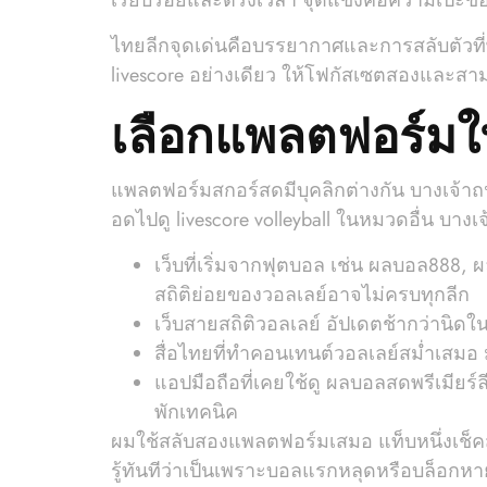
เรียบร้อยและตรงเวลา จุดแข็งคือความเป๊ะข
ไทยลีกจุดเด่นคือบรรยากาศและการสลับตัวที่พ
livescore อย่างเดียว ให้โฟกัสเซตสองและสาม
เลือกแพลตฟอร์มให
แพลตฟอร์มสกอร์สดมีบุคลิกต่างกัน บางเจ้าถ
อดไปดู livescore volleyball ในหมวดอื่น บา
เว็บที่เริ่มจากฟุตบอล เช่น ผลบอล888, ผ
สถิติย่อยของวอลเลย์อาจไม่ครบทุกลีก
เว็บสายสถิติวอลเลย์ อัปเดตช้ากว่านิด
สื่อไทยที่ทำคอนเทนต์วอลเลย์สม่ำเสมอ มั
แอปมือถือที่เคยใช้ดู ผลบอลสดพรีเมีย
พักเทคนิค
ผมใช้สลับสองแพลตฟอร์มเสมอ แท็บหนึ่งเช็คสก
รู้ทันทีว่าเป็นเพราะบอลแรกหลุดหรือบล็อกหา