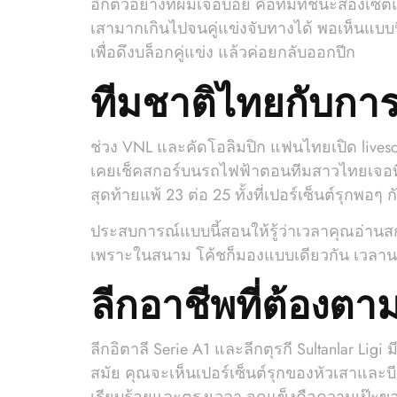
อีกตัวอย่างที่ผมเจอบ่อย คือทีมที่ชนะสองเซต
เสามากเกินไปจนคู่แข่งจับทางได้ พอเห็นแบบ
เพื่อดึงบล็อกคู่แข่ง แล้วค่อยกลับออกปีก
ทีมชาติไทยกับกา
ช่วง VNL และคัดโอลิมปิก แฟนไทยเปิด livesc
เคยเช็คสกอร์บนรถไฟฟ้าตอนทีมสาวไทยเจอทีมอั
สุดท้ายแพ้ 23 ต่อ 25 ทั้งที่เปอร์เซ็นต์รุกพอๆ ก
ประสบการณ์แบบนี้สอนให้รู้ว่าเวลาคุณอ่านส
เพราะในสนาม โค้ชก็มองแบบเดียวกัน เวลานอก
ลีกอาชีพที่ต้องตามใ
ลีกอิตาลี Serie A1 และลีกตุรกี Sultanlar Lig
สมัย คุณจะเห็นเปอร์เซ็นต์รุกของหัวเสาและบี