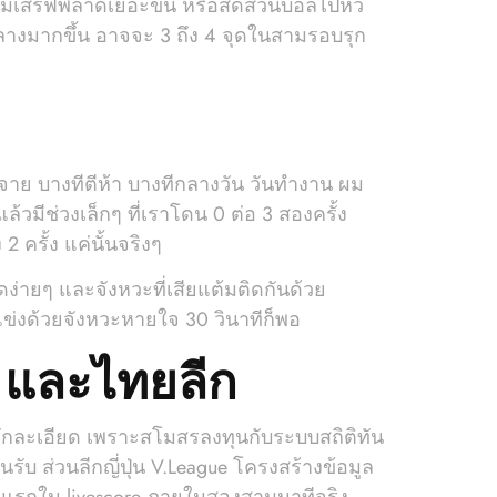
ิ่มเสิร์ฟพลาดเยอะขึ้น หรือสัดส่วนบอลไปหัว
ลางมากขึ้น อาจจะ 3 ถึง 4 จุดในสามรอบรุก
ะจาย บางทีตีห้า บางทีกลางวัน วันทำงาน ผม
มีช่วงเล็กๆ ที่เราโดน 0 ต่อ 3 สองครั้ง
2 ครั้ง แค่นั้นจริงๆ
่ายๆ และจังหวะที่เสียแต้มติดกันด้วย
แข่งด้วยจังหวะหายใจ 30 วินาทีก็พอ
่น และไทยลีก
กนี้มักละเอียด เพราะสโมสรลงทุนกับระบบสถิติทัน
ับ ส่วนลีกญี่ปุ่น V.League โครงสร้างข้อมูล