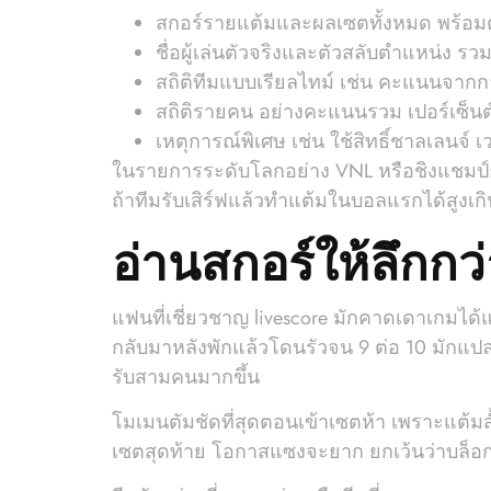
สกอร์รายแต้มและผลเซตทั้งหมด พร้อมตัวบ
ชื่อผู้เล่นตัวจริงและตัวสลับตำแหน่ง รวม
สถิติทีมแบบเรียลไทม์ เช่น คะแนนจากกา
สถิติรายคน อย่างคะแนนรวม เปอร์เซ็นต
เหตุการณ์พิเศษ เช่น ใช้สิทธิ์ชาลเลนจ์ เ
ในรายการระดับโลกอย่าง VNL หรือชิงแชมป์ยุโรป ค
ถ้าทีมรับเสิร์ฟแล้วทำแต้มในบอลแรกได้สูงเกิ
อ่านสกอร์ให้ลึกกว
แฟนที่เชี่ยวชาญ livescore มักคาดเดาเกมได
กลับมาหลังพักแล้วโดนรัวจน 9 ต่อ 10 มักแปลว่
รับสามคนมากขึ้น
โมเมนตัมชัดที่สุดตอนเข้าเซตห้า เพราะแต้มสั้
เซตสุดท้าย โอกาสแซงจะยาก ยกเว้นว่าบล็อกก