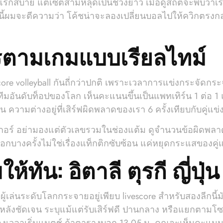
แรกสบาย แต่เซตสามหลุดเป็นช่วงยาว เมื่อดูสถิติจะพบว่าเร
นี้ผมจะตีความว่า โค้ชน่าจะลองเปลี่ยนบอลไปให้ควิกตรงก
รตามเกมแบบเรียลไทม์
ore volleyball กันถี่กว่าปกติ เพราะเวลาการแข่งกระจัดกร
นดับท็อปของโลก เห็นคะแนนขึ้นเป็นแพทเทิร์น 1 ต่อ 1 แล้ว
ัน ความต่างอยู่ที่เสิร์ฟผิดพลาดของเรา 6 ครั้งเทียบกับคู่แข่ง 
กอร์ อย่ามองแต่ตัวเลขรวมในช่องแต้ม ดูจำนวนข้อผิดพลาดง
บางครั้งไม่ใช่เรื่องแท็กติกซับซ้อน แค่หยุดกระแสของคู่
ห้ทัน: อิตาลี ตุรกี ญี่ปุ
i มีผู้เล่นระดับโลกกระจายอยู่เพียบ livescore สำหรับสองลี
หลังชัดเจน ระบุแม้แต่รับเสิร์ฟดี ปานกลาง หรือแยกตามโซนร