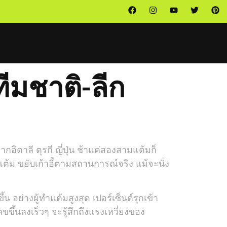
ทีมชาติ-ลีก
อิตาลี ตุรกี ญี่ปุ่น ช้าแค่สองสามแต้มก็
แต้ม ขยับเก้าอี้ตามสถานการณ์จริง แม้จะนั่ง
อย่างผู้ทำแต้มสูงสุด เปอร์เซ็นต์รุกเข้า
ขขึ้นลงเร็วๆ จะรู้สึกถึงแรงเหวี่ยงของ