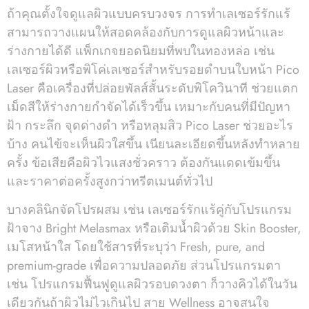
ถ้าคุณตั้งใจดูแลผิวแบบครบวงจร การทำเลเซอร์รักแร้
สามารถวางแผนให้สอดคล้องกับการดูแลผิวหน้าและ
ร่างกายได้ดี แพ็กเกจยอดนิยมที่พบในทองหล่อ เช่น
เลเซอร์ผิวหรือพิโค่เลเซอร์สำหรับรอยดำบนใบหน้า Pico
Laser คือเครื่องที่ปล่อยพัลส์สั้นระดับพิโควินาที ช่วยแตก
เม็ดสีให้ร่างกายกำจัดได้เร็วขึ้น เหมาะกับคนที่มีปัญหา
ฝ้า กระลึก จุดด่างดำ หรือหลุมสิว Pico Laser ช่วยอะไร
บ้าง คนไข้จะเห็นผิวใสขึ้น เนียนละเอียดขึ้นหลังทำหลาย
ครั้ง ข้อเสียคือผิวไวแสงชั่วคราว ต้องกันแดดเข้มขึ้น
และราคาต่อครั้งสูงกว่าทรีตเมนต์ทั่วไป
บางคลินิกจัดโปรผสม เช่น เลเซอร์รักแร้คู่กับโปรแกรม
ฝ้าจาง Bright Melasmax หรือเติมน้ำผิวด้วย Skin Booster,
เมโสหน้าใส โดยใช้สารที่ระบุว่า Fresh, pure, and
premium-grade เพื่อความปลอดภัย ส่วนโปรแกรมตา
เช่น โปรแกรมฟื้นฟูดูแลผิวรอบดวงตา ก็วางคิวได้ในวัน
เดียวกันถ้าผิวไม่ไวเกินไป สาย Wellness อาจสนใจ