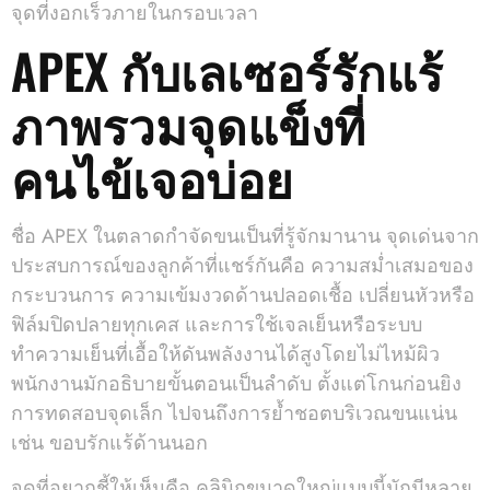
จุดที่งอกเร็วภายในกรอบเวลา
APEX กับเลเซอร์รักแร้
ภาพรวมจุดแข็งที่
คนไข้เจอบ่อย
ชื่อ APEX ในตลาดกำจัดขนเป็นที่รู้จักมานาน จุดเด่นจาก
ประสบการณ์ของลูกค้าที่แชร์กันคือ ความสม่ำเสมอของ
กระบวนการ ความเข้มงวดด้านปลอดเชื้อ เปลี่ยนหัวหรือ
ฟิล์มปิดปลายทุกเคส และการใช้เจลเย็นหรือระบบ
ทำความเย็นที่เอื้อให้ดันพลังงานได้สูงโดยไม่ไหม้ผิว
พนักงานมักอธิบายขั้นตอนเป็นลำดับ ตั้งแต่โกนก่อนยิง
การทดสอบจุดเล็ก ไปจนถึงการย้ำชอตบริเวณขนแน่น
เช่น ขอบรักแร้ด้านนอก
จุดที่อยากชี้ให้เห็นคือ คลินิกขนาดใหญ่แบบนี้มักมีหลาย