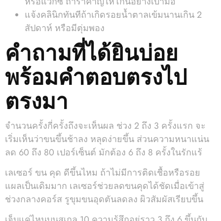
หรือแว็กซ์ ถ้ารำคาญให้โกนอย่างเบามือ
แจ้งคลินิกทันทีถ้าเกิดรอยน้ำตาลเข้มนานเกิน 2
สัปดาห์ หรือมีตุ่มพอง
คำถามที่ได้ยินบ่อย
พร้อมคำตอบตรงไป
ตรงมา
จำนวนครั้งกี่ครั้งถึงจะเห็นผล ช่วง 2 ถึง 3 ครั้งแรก จะ
เริ่มเห็นว่าขนขึ้นช้าลง หลุดง่ายขึ้น ส่วนความหนาแน่น
ลด 60 ถึง 80 เปอร์เซ็นต์ มักต้อง 6 ถึง 8 ครั้งในรักแร้
เลเซอร์ ขน คุด ดีขึ้นไหม ถ้าไม่มีการติดเชื้อหรือรอย
แผลเป็นเดิมมาก เลเซอร์ช่วยลดขนคุดได้ชัดเมื่อเข้าสู่
ช่วงกลางคอร์ส รูขุมขนอุดตันลดลง ผิวสัมผัสเรียบขึ้น
เจ็บแค่ไหนบนสเกล 10 ความรู้สึกอยู่ราว 3 ถึง 6 ขึ้นกับ