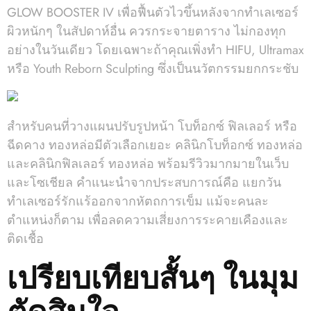
GLOW BOOSTER IV เพื่อฟื้นตัวไวขึ้นหลังจากทำเลเซอร์
ผิวหนักๆ ในสัปดาห์อื่น ควรกระจายตาราง ไม่กองทุก
อย่างในวันเดียว โดยเฉพาะถ้าคุณเพิ่งทำ HIFU, Ultramax
หรือ Youth Reborn Sculpting ซึ่งเป็นนวัตกรรมยกกระชับ
สำหรับคนที่วางแผนปรับรูปหน้า โบท็อกซ์ ฟิลเลอร์ หรือ
ฉีดคาง ทองหล่อมีตัวเลือกเยอะ คลินิกโบท็อกซ์ ทองหล่อ
และคลินิกฟิลเลอร์ ทองหล่อ พร้อมรีวิวมากมายในเว็บ
และโซเชียล คำแนะนำจากประสบการณ์คือ แยกวัน
ทำเลเซอร์รักแร้ออกจากหัตถการเข็ม แม้จะคนละ
ตำแหน่งก็ตาม เพื่อลดความเสี่ยงการระคายเคืองและ
ติดเชื้อ
เปรียบเทียบสั้นๆ ในมุม
ตัดสินใจ