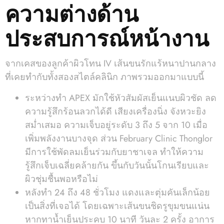
ความต่างด้าน
ประสบการณ์หน้างาน
จากเคสของลูกค้าผิวโทน IV เส้นขนรักแร้หนาปานกลาง
ที่เคยทำกับทั้งสองสไตล์คลินิก ภาพรวมออกมาแบบนี้
ระหว่างทำ APEX มักใช้หัวสัมผัสเย็นแนบผิวชัด ลด
ความรู้สึกร้อนลวกได้ดี เสียงเครื่องนิ่ง จังหวะยิง
สม่ำเสมอ ความเจ็บอยู่ระดับ 3 ถึง 5 จาก 10 เมื่อ
เพิ่มพลังงานบางจุด ส่วน February Clinic Thonglor
มีการใช้พัดลมเย็นร่วมกับยาชาเจล ทำให้ความ
รู้สึกเจ็บเฉลี่ยคล้ายกัน ขึ้นกับวันนั้นโกนเรียบและ
ผิวชุ่มชื้นพอหรือไม่
หลังทำ 24 ถึง 48 ชั่วโมง แดงและตุ่มคันเล็กน้อย
เป็นสิ่งที่เจอได้ โดยเฉพาะเส้นขนชิดรูขุมขนแน่น
หากทาน้ำเย็นประคบ 10 นาที วันละ 2 ครั้ง อาการ