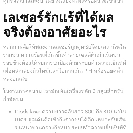
คุ้มทั้งเวลาและงบ โดยไม่เสี่ยงผิวพังหรือผลไม่เข้าเป้า
เลเซอร์รักแร้ที่ได้ผล
จริงต้องอาศัยอะไร
หลักการคือให้พลังงานเลเซอร์ถูกดูดซับโดยเมลานินใน
รากขน ความร้อนที่เกิดขึ้นทำลายเซลล์ต้นกำเนิดขน
รอบข้างต้องได้รับการปกป้องด้วยระบบทำความเย็นที่ดี
เพื่อหลีกเลี่ยงผิวไหม้และโอกาสเกิด PIH หรือรอยคล้ำ
หลังอักเสบ
ในงานภาคสนาม เรามักเห็นเครื่องหลัก 3 กลุ่มสำหรับ
กำจัดขน
Diode laser ความยาวคลื่นราว 800 ถึง 810 นาโน
เมตร จุดเด่นคือเข้าถึงรากขนได้ลึก เหมาะกับเส้น
ขนหนาปานกลางถึงหนา ระบบทำความเย็นทันทีที่