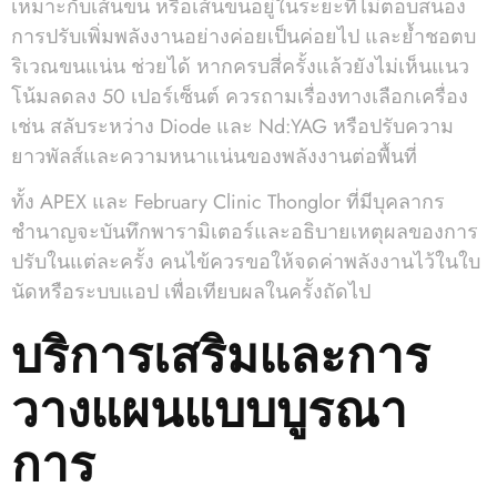
เหมาะกับเส้นขน หรือเส้นขนอยู่ในระยะที่ไม่ตอบสนอง
การปรับเพิ่มพลังงานอย่างค่อยเป็นค่อยไป และย้ำชอตบ
ริเวณขนแน่น ช่วยได้ หากครบสี่ครั้งแล้วยังไม่เห็นแนว
โน้มลดลง 50 เปอร์เซ็นต์ ควรถามเรื่องทางเลือกเครื่อง
เช่น สลับระหว่าง Diode และ Nd:YAG หรือปรับความ
ยาวพัลส์และความหนาแน่นของพลังงานต่อพื้นที่
ทั้ง APEX และ February Clinic Thonglor ที่มีบุคลากร
ชำนาญจะบันทึกพารามิเตอร์และอธิบายเหตุผลของการ
ปรับในแต่ละครั้ง คนไข้ควรขอให้จดค่าพลังงานไว้ในใบ
นัดหรือระบบแอป เพื่อเทียบผลในครั้งถัดไป
บริการเสริมและการ
วางแผนแบบบูรณา
การ