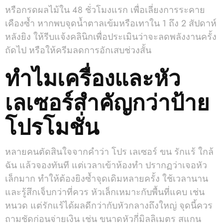
หรือกรดผลไม้ใน 48 ชั่วโมงแรก เพื่อเลี่ยงการระคาย
เคืองซ้ำ หากพบจุดน้ำตาลเข้มหรือเทาใน 1 ถึง 2 สัปดาห์
หลังยิง ให้รีบแจ้งคลินิกเพื่อประเมินว่าจะลดพลังงานครั้ง
ถัดไป หรือให้ครีมลดการอักเสบช่วงสั้น
ทำไมเครื่องและหัว
เลเซอร์สำคัญกว่าป้าย
โปรโมชั่น
หลายคนตัดสินใจจากคำว่า โปร เลเซอร์ ขน รักแร้ ใกล้
ฉัน แล้วจองทันที แต่เวลาเข้าห้องทำ ปรากฏว่าเจอหัว
เล็กมาก ทำให้ต้องยิงซ้ำจุดเดิมหลายครั้ง ใช้เวลานาน
และรู้สึกเจ็บกว่าที่ควร หัวเล็กเหมาะกับพื้นที่แคบ เช่น
หนวด แต่รักแร้ได้ผลดีกว่ากับหัวกลางถึงใหญ่ จุดนี้ควร
ถามชัดก่อนจ่ายเงิน เช่น ขนาดหัวกี่มิลลิเมตร สแกน