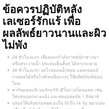
ข้อควรปฏิบัติหลัง
เลเซอร์รักแร้ เพื่อ
ผลลัพธ์ยาวนานและผิว
ไม่พัง
24 ชั่วโมงแรก เลี่ยงออกกำลังกายหนัก ซาวน่า
หรือสระว่ายน้ำ ประคบเย็นสั้นๆ ได้หากระคาย
48 ชั่วโมงแรก งดโรลออนน้ำหอม แอลกอฮอล์
กรดผลไม้หรือไวท์เทนนิ่งแรงๆ ใช้ผลิตภัณฑ์อ่อน
โยน
ทากันแดดบริเวณรักแร้ถ้ามีโอกาสโดนแดด เช่น
ใส่แขนกุดกลางแจ้ง และหลบแดดจัด 1 สัปดาห์
ปล่อยให้เส้นขรอหลุดเองใน 10 ถึง 14 วัน อย่าถอน