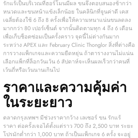
รักแร้เป็นบริเวณที่ฮอร์โมนมีผล ขนจึงตอบสนองช้ากว่า
หนวดและขนหน้าแข้งเล็กน้อย ในคลินิกที่จูนค่าดี เคส
เฉลี่ยต้องใช้ 6 ถึง 8 ครั้งเพื่อให้ความหนาแน่นขนลดลง
มากกว่า 80 เปอร์เซ็นต์ จากนั้นติดตามทุก 4 ถึง 6 เดือน
เพื่อเก็บช็อตซ่อมเป็นครั้งคราว จุดนี้ไม่ต่างกันมาก
ระหว่าง APEX และ February Clinic Thonglor สิ่งที่ต่างคือ
การวางแพ็กเกจและความยืดหยุ่น ถ้าตารางงานไม่แน่น
เลือกแพ็กที่ล็อกวันเว้น 6 สัปดาห์จะเห็นผลเร็วกว่าคนที่
เว้นถี่หรือเว้นนานเกินไป
ราคาและความคุ้มค่า
ในระยะยาว
ตลาดกรุงเทพฯ มีช่วงราคากว้าง เลเซอร์ ขน รักแร้
ราคา ต่อครั้งเจอได้ตั้งแต่ราว 700 ถึง 2,500 บาท ระยะ
โปรมักต่ำกว่า 1,000 บาท ถ้าเป็นแพ็กเกจ 6 ครั้ง จะอยู่