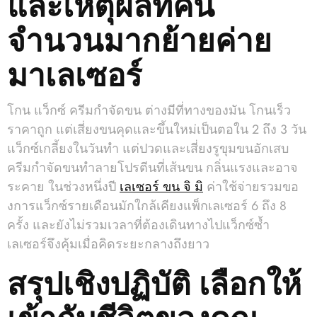
และเหตุผลที่คน
จำนวนมากย้ายค่าย
มาเลเซอร์
โกน แว็กซ์ ครีมกำจัดขน ต่างมีที่ทางของมัน โกนเร็ว
ราคาถูก แต่เสี่ยงขนคุดและขึ้นใหม่เป็นตอใน 2 ถึง 3 วัน
แว็กซ์เกลี้ยงในวันทำ แต่ปวดและเสี่ยงรูขุมขนอักเสบ
ครีมกำจัดขนทำลายโปรตีนที่เส้นขน กลิ่นแรงและอาจ
ระคาย ในช่วงหนึ่งปี
เลเซอร์ ขน จิ มิ
ค่าใช้จ่ายรวมขอ
งการแว็กซ์รายเดือนมักใกล้เคียงแพ็กเลเซอร์ 6 ถึง 8
ครั้ง และยังไม่รวมเวลาที่ต้องเดินทางไปแว็กซ์ซ้ำ
เลเซอร์จึงคุ้มเมื่อคิดระยะกลางถึงยาว
สรุปเชิงปฏิบัติ เลือกให้
เข้ากับชีวิตของคุณ