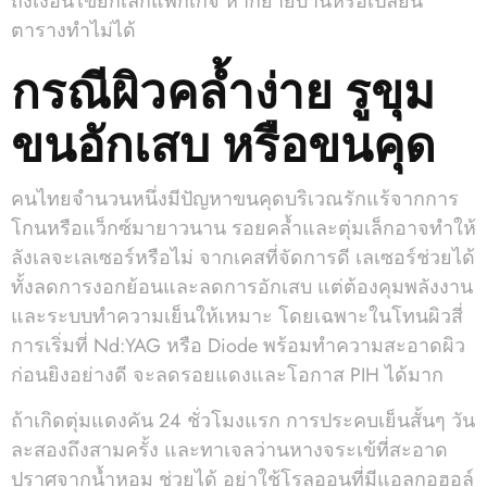
ถึงเงื่อนไขยกเลิกแพ็กเกจ หากย้ายบ้านหรือเปลี่ยน
ตารางทำไม่ได้
กรณีผิวคล้ำง่าย รูขุม
ขนอักเสบ หรือขนคุด
คนไทยจำนวนหนึ่งมีปัญหาขนคุดบริเวณรักแร้จากการ
โกนหรือแว็กซ์มายาวนาน รอยคล้ำและตุ่มเล็กอาจทำให้
ลังเลจะเลเซอร์หรือไม่ จากเคสที่จัดการดี เลเซอร์ช่วยได้
ทั้งลดการงอกย้อนและลดการอักเสบ แต่ต้องคุมพลังงาน
และระบบทำความเย็นให้เหมาะ โดยเฉพาะในโทนผิวสี่
การเริ่มที่ Nd:YAG หรือ Diode พร้อมทำความสะอาดผิว
ก่อนยิงอย่างดี จะลดรอยแดงและโอกาส PIH ได้มาก
ถ้าเกิดตุ่มแดงคัน 24 ชั่วโมงแรก การประคบเย็นสั้นๆ วัน
ละสองถึงสามครั้ง และทาเจลว่านหางจระเข้ที่สะอาด
ปราศจากน้ำหอม ช่วยได้ อย่าใช้โรลออนที่มีแอลกอฮอล์