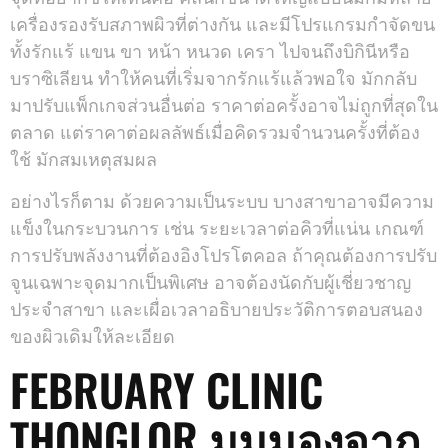
เครื่องรองรับสภาพผิวที่ต่างกัน และมีโปรแกรมกำจัดขน
ทั้งรักแร้ แขน ขา หน้า หนวด เครา ไปจนถึงบิกินีหรือ
บราซิเลียน ทำให้คนที่เริ่มจากรักแร้แล้วพอใจ มักกลับ
มาปรับแพ็กเกจส่วนอื่นต่อ ราคาต่อครั้งอาจไม่ถูกที่สุดใน
ตลาด แต่ราคาต่อผลลัพธ์เมื่อคิดรวมจำนวนครั้งที่ต้อง
ใช้ มักสมเหตุสมผล
อย่างไรก็ตาม ด้วยความเป็นระบบ บางสาขาอาจมีความ
แข็งในกระบวนการ เช่น ระยะเวลาต่อคิวที่แน่น เกณฑ์
การปรับพลังงานที่ต้องอิงโปรโตคอล ถ้าคุณต้องการปรับ
จูนเฉพาะจุดมากเป็นพิเศษ อาจต้องนัดกับผู้เชี่ยวชาญ
ประจำสาขา และเผื่อเวลาอธิบายประวัติการตอบสนอง
ของผิวเดิมให้ละเอียด
FEBRUARY CLINIC
THONGLOR มุมมองจาก