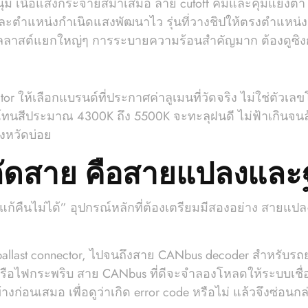
่ม เนื้อแสงกระจายสม่ำเสมอ ลาย cutoff คมและคุมแยงตาได้ดี
ปและตำแหน่งกำเนิดแสงพัฒนาไว รุ่นที่วางชิปให้ตรงตำแหน่ง
ัลลาสต์แยกใหญ่ๆ การระบายความร้อนสำคัญมาก ต้องดูซิงก์แ
r ให้เลือกแบรนด์ที่ประกาศค่าลูเมนที่วัดจริง ไม่ใช่ตัวเล
บโทนสีประมาณ 4300K ถึง 5500K จะทะลุฝนดี ไม่ฟ้าเกินจนล้
งหวัดบ่อย
ดสาย คือสายแปลงและฐา
่แก้คืนไม่ได้” อุปกรณ์หลักที่ต้องเตรียมมีสองอย่าง สายแปล
to ballast connector, ไปจนถึงสาย CANbus decoder สำหรับร
หรือไฟกระพริบ สาย CANbus ที่ดีจะจำลองโหลดให้ระบบเชื่
่อนเสมอ เพื่อดูว่าเกิด error code หรือไม่ แล้วจึงซ่อนกล