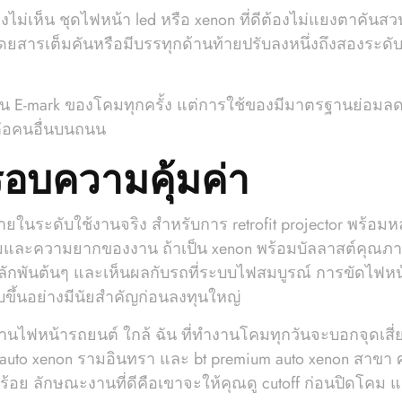
ม่เห็น ชุดไฟหน้า led หรือ xenon ที่ดีต้องไม่แยงตาคันสวน 
โดยสารเต็มคันหรือมีบรรทุกด้านท้ายปรับลงหนึ่งถึงสองระดับ
E-mark ของโคมทุกครั้ง แต่การใช้ของมีมาตรฐานย่อมลดค
ต่อคนอื่นบนถนน
บความคุ้มค่า
ในระดับใช้งานจริง สำหรับการ retrofit projector พร้อมห
มและความยากของงาน ถ้าเป็น xenon พร้อมบัลลาสต์คุณภาพ
ักพันต้นๆ และเห็นผลกับรถที่ระบบไฟสมบูรณ์ การขัดไฟหน้
ขึ้นอย่างมีนัยสำคัญก่อนลงทุนใหญ่
นไฟหน้ารถยนต์ ใกล้ ฉัน ที่ทำงานโคมทุกวันจะบอกจุดเสี่ยง
 auto xenon รามอินทรา และ bt premium auto xenon สาขา ศ
้อย ลักษณะงานที่ดีคือเขาจะให้คุณดู cutoff ก่อนปิดโคม แ