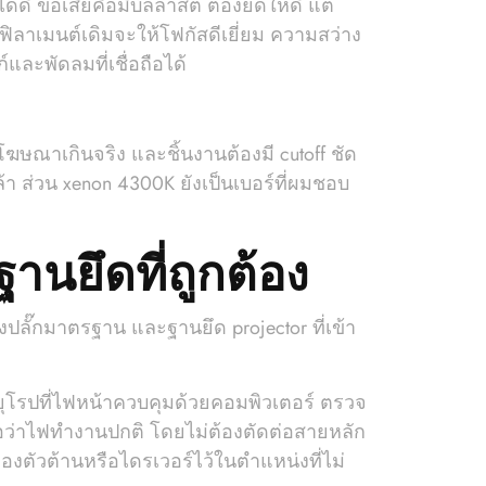
 ข้อเสียคือมีบัลลาสต์ ต้องยึดให้ดี แต่
ฟิลาเมนต์เดิมจะให้โฟกัสดีเยี่ยม ความสว่าง
ละพัดลมที่เชื่อถือได้
ขโฆษณาเกินจริง และชิ้นงานต้องมี cutoff ชัด
า ส่วน xenon 4300K ยังเป็นเบอร์ที่ผมชอบ
นยึดที่ถูกต้อง
งปลั๊กมาตรฐาน และฐานยึด projector ที่เข้า
ถยุโรปที่ไฟหน้าควบคุมด้วยคอมพิวเตอร์ ตรวจ
อว่าไฟทำงานปกติ โดยไม่ต้องตัดต่อสายหลัก
่องตัวต้านหรือไดรเวอร์ไว้ในตำแหน่งที่ไม่