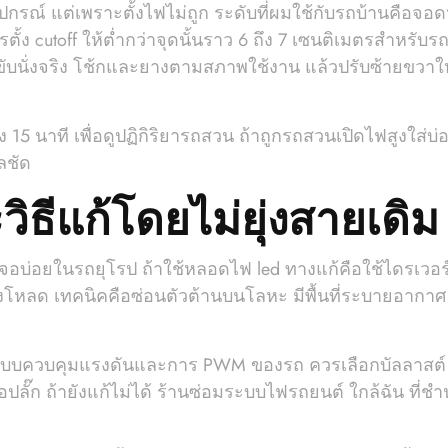
รณ์ แต่เพราะตั้งไฟไม่ถูก ระดับที่ผมใช้กับรถบ้านคือจอด
ั้ง cutoff ให้ต่ำกว่าจุดนั้นราว 6 ถึง 7 เซนติเมตรสำหรับร
นั่งจริง โช้กและยางตามสภาพใช้งาน แล้วปรับซ้ายขวาให้ลิ
 15 นาที เพื่อดูปฏิกิริยารถสวน ถ้าถูกรถสวนเปิดไฟสูงใส่บ
ลชัด
ิธีแก้โดยไม่ยุ่งสายเดิม
บ่อยในรถยุโรป ถ้าใช้หลอดไฟ led ทางแก้คือใช้ไดรเวอร์ที
โหลด เทคนิคคือซ่อนตัวต้านบนโลหะ มีพื้นที่ระบายอากาศ แ
ระบบควบคุมแรงดันและการ PWM ของรถ ควรเลือกบัลลาสต์ x
กต่อปลั๊ก ถ้ายังแก้ไม่ได้ ร้านซ่อมระบบไฟรถยนต์ ใกล้ฉัน 