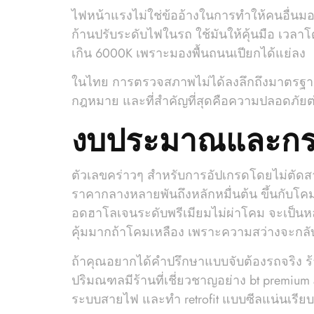
ไฟหน้าแรงไม่ใช่ข้ออ้างในการทำให้คนอื่นมองไ
ก้านปรับระดับไฟในรถ ใช้มันให้คุ้นมือ เวลา
เกิน 6000K เพราะมองพื้นถนนเปียกได้แย่ลง
ในไทย การตรวจสภาพไม่ได้ลงลึกถึงมาตรฐาน 
กฎหมาย และที่สำคัญที่สุดคือความปลอดภัย
งบประมาณและกรอ
ตัวเลขคร่าวๆ สำหรับการอัปเกรดโดยไม่ตัดสาย
ราคากลางหลายพันถึงหลักหมื่นต้น ขึ้นกับโค
อดฮาโลเจนระดับพรีเมียมไม่ผ่าโคม จะเป็นหล
คุ้มมากถ้าโคมเหลือง เพราะความสว่างจะกลับ
ถ้าคุณอยากได้คำปรึกษาแบบจับต้องรถจริง ร้า
ปริมณฑลมีร้านที่เชี่ยวชาญอย่าง bt premium
ระบบสายไฟ และทำ retrofit แบบซีลแน่นเรียบร