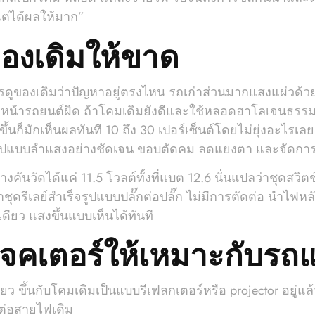
แต่ได้ผลให้มาก”
ของเดิมให้ขาด
ควรดูของเดิมว่าปัญหาอยู่ตรงไหน รถเก่าส่วนมากแสงแผ่วด้
มไฟหน้ารถยนต์ผิด ถ้าโคมเดิมยังดีและใช้หลอดฮาโลเจนธร
ขึ้นก็มักเห็นผลทันที 10 ถึง 30 เปอร์เซ็นต์โดยไม่ยุ่งอะไรเล
รูปแบบลำแสงอย่างชัดเจน ขอบตัดคม ลดแยงตา และจัดการ
งคันวัดได้แค่ 11.5 โวลต์ทั้งที่แบต 12.6 นั่นแปลว่าชุดสว
ชุดรีเลย์สำเร็จรูปแบบปลั๊กต่อปลั๊ก ไม่มีการตัดต่อ นำไฟ
งเดียว แสงขึ้นแบบเห็นได้ทันที
จคเตอร์ให้เหมาะกับรถ
ว ขึ้นกับโคมเดิมเป็นแบบรีเฟลกเตอร์หรือ projector อยู่
ต่อสายไฟเดิม