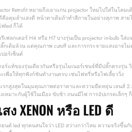
tor Retrofit หมายถึงเอาแกน projector ใหม่ไปใส่ในโคมเดิม
คือคุมลำแสงดี หน้าตาเดิมถ้าทำสีภายในอย่างสุภาพ สายไฟไม
ฟled ก็ได้
ฟลกเตอร์ H4 หรือ H7 บางรุ่นเป็น projector in-bulb ใส่แท
ปลั๊กเดิมล้วน แต่คุณภาพ cutoff และการกระจายแสงอาจไม่ค
ปอร์เซ็นต์
ท้ของรุ่นเดียวกันหรือรุ่นไมเนอร์เชนจ์ที่มีปลั๊กตรงรุ่น วิ
่อให้ทุกฟังก์ชันทำงานครบ เช่นไฟหรี่หรือไฟเลี้ยววิ่ง
กสูงสุดในมุมคุณภาพต่อราคาและความยืดหยุ่น เลนส์ 2.5 ถึง
เหมาะกับผู้ใช้ในเมือง ขับช้า ถนนมีไฟ การอัปเกรดเล็กๆ ก
สง XENON หรือ LED ดี
ถยนต์ led ทุกคนสนใจว่า LED สว่างกว่าไหม ความจริงขึ้น