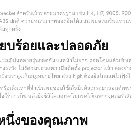
กมีชุด bracket สำหรับเบ้าหลายมาตรฐาน เช่น H4, H7, 9005,
ก ABS ปกติ ความหนามากพอจะยึดได้แน่น ผมจะเสริมแหวนรอ
บทุกครั้ง
รียบร้อยและปลอดภัย
รถญี่ปุ่นหลายรุ่นถอดกันชนหน้าไม่ยาก ถอดโคมแล้วเข้าเ
ระวัง ไม่งัดจนขอบแตก เมื่อติดตั้ง projector แล้ว ลองจ่
ขึ้นฝั่งขวาสูงเกินกฎหมายไทย ส่วน high ต้องยิงไกลแต่ไม่ฟุ้
หม่หรือเติมเท่าที่จำเป็น ผมชอบใช้เส้นบิวทิลเกรดยานยนต์เ
ื่อให้กาวนิ่ม แล้วยิงซิลิโคนเกรดไม่กรดไว้เฉพาะจุดต่อที่เ
่งหนึ่งของคุณภาพ