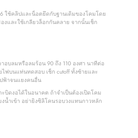
 9006 ใช้คลิปและน็อตยึดกับฐานเดิมของโคมโดย
งและใช้เกลียวล็อกกันคลาย จากนั้นเช็ก
ตาอบลมหรือลมร้อน 90 ถึง 110 องศา นาทีต่อ
ายไฟบนแท่นทดสอบ เช็ก cutoff ทั้งซ้ายและ
งไปฟ้าจนแยงคนอื่น
พราะบิดงอได้ในอนาคต ถ้าจำเป็นต้องเปิดโคม
สี่ยงน้ำเข้า อย่ายิงซิลิโคนรอบวงแทนกาวหลัก