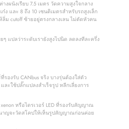
ห่างผนังเรียบ 7.5 เมตร วัดความสูงใจกลาง
ถเก๋ง และ 8 ถึง 10 เซนติเมตรสำหรับรถสูงเล็ก
่ม cutoff ซ้ายอยู่ตรงกลางเลน ไม่ตัดหัวคน
่อยๆ แปลว่าระดับเรายังสูงไปนิด ลดลงทีละครึ่ง
่รองรับ CANbus จริง บางรุ่นต้องใส่ตัว
ละใช้ปลั๊กแปลงสำเร็จรูป หลีกเลี่ยงการ
enon หรือไดรเวอร์ LED ที่รองรับสัญญาณ
ที่ชำนาญจะวัดสโคปให้เห็นรูปสัญญาณก่อนค่อย