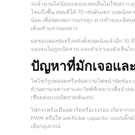
รถจำนวนไม่น้อยแสงแยงคนอื่นไม่ใช่เพราะอุปก
โคมถึงพื้น สมมติได้ 70 เซนติเมตร บนผนังควรต
น้อย เพื่อชดเชยการบรรทุก ควรทำขณะมีคนขับ
เดินเท้าแถวขอบทาง
ผมชอบลองขับจริงหลังตั้งบนผนังแล้วอีก 10 ถึง
รอบจนไม่ถูกเปิดสวน และตัวเราเองยังเห็นไก
ปัญหาที่มักเจอและว
ไฟโชว์รูปหลอดหรือข้อความไฟหน้าขัดข้อง เจอ
ต้านทานเฉพาะค่าและวัตต์ที่เหมาะเพื่อจำลอง
เชื่อมต่อแบบบิดลวดพันเทป
ไฟกระพริบเมื่อสตาร์ทหรือเร่งรอบ เกิดจาก
PWM หรือใส่ anti-flicker capacitor แบบปลั๊
เลือกอุปกรณ์