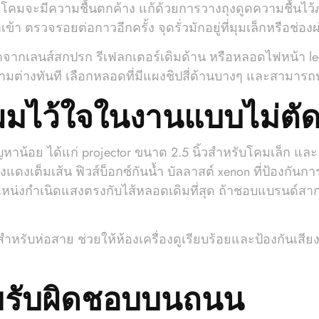
่ๆ โคมจะมีความชื้นตกค้าง แก้ด้วยการวางถุงดูดความชื้น
ำเข้า ตรวจรอยต่อกาวอีกครั้ง จุดรั่วมักอยู่ที่มุมเล็กหรือช่
อาจมาจากเลนส์สกปรก รีเฟลกเตอร์เดิมด้าน หรือหลอดไฟหน้า l
ต่างทันที เลือกหลอดที่มีแผงชิปสี่ด้านบางๆ และสามารถปร
่ผมไว้ใจในงานแบบไม่ตั
ัญหาน้อย ได้แก่ projector ขนาด 2.5 นิ้วสำหรับโคมเล็ก และ
แดงเต็มเส้น ฟิวส์บ็อกซ์กันน้ำ บัลลาสต์ xenon ที่ป้องกันก
แหน่งกำเนิดแสงตรงกับไส้หลอดเดิมที่สุด ถ้าชอบแบรนด์สา
หรับห่อสาย ช่วยให้ห้องเครื่องดูเรียบร้อยและป้องกันเสี
รับผิดชอบบนถนน