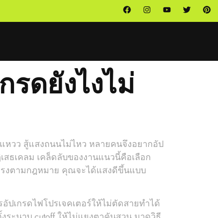
กรดยังไงไม่
าหวานแหวว สู้แสงถนนไม่ไหว หลายคนจึงอยากอัป
ิเสธเคลม เคล็ดลับของงานแนวนี้คือเลือก
ห้ตรงตามกฎหมาย คุณจะได้แสงดีขึ้นแบบ
 การอัปเกรดไฟโปรเจคเตอร์ให้ไม่ตัดสายทำได้
งระนาบ cutoff ให้ไม่แยงตาคันสวน มาดูวิธี