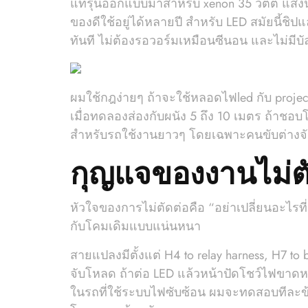
แท้รุ่นออกแบบมาสำหรับ xenon 35 วัตต์ แสงนุ
ของดีใช้อยู่ได้หลายปี สำหรับ LED สมัยนี้ชิ
ทันที ไม่ต้องรอวอร์มเหมือนซีนอน และไม่มีบ
ผมใช้กฎง่ายๆ ถ้าจะใช้หลอดไฟled กับ projecto
เมื่อทดลองส่องกับผนัง 5 ถึง 10 เมตร ถ้าชอ
สำหรับรถใช้งานยาวๆ โดยเฉพาะคนขับต่างจั
กุญแจของงานไม่ตั
หัวใจของการไม่ตัดต่อคือ “อย่าเปลี่ยนอะไรที
กับโคมเดิมแบบแน่นหนา
สายแปลงมีตั้งแต่ H4 to relay harness, H7 
จับโหลด ถ้าต่อ LED แล้วหน้าปัดโชว์ไฟขาด
ในรถที่ใช้ระบบไฟซับซ้อน ผมจะทดสอบทีละข้างก