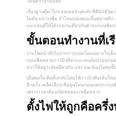
โดนความร้อนจัด
เรื่องฐานยึด โปรเจคเตอร์ retrofit ที่ดีมั
ไม่ต้องเจาะเพิ่ม ถ้าโคมของคุณเป็นพลาสติ
แนวเลนส์ให้ได้ระนาบเดียวกับตัวรถก่อนซีลกลั
ขั้นตอนทำงานที่เ
งานไฟหน้าดีเริ่มจากการถอดโคมอย่างใจเย็น 
รอบเพื่อคลายกาวบิวทิล แงะเลนส์หน้าออกอย่าง
ขวาให้อยู่ระดับเดียวกัน แสง low ต้องไม่พุ่ง
เมื่อพอใจ ติดตั้งกลับโดยใช้กาวบิวทิลเส้นใ
อีกครั้ง เคล็ดเล็กๆ คืออุ่นโคมก่อนกดประกบเพ
เพราะเวลาต้องเปิดซ่อมจะเหนื่อยมาก
ตั้งไฟให้ถูกคือครึ