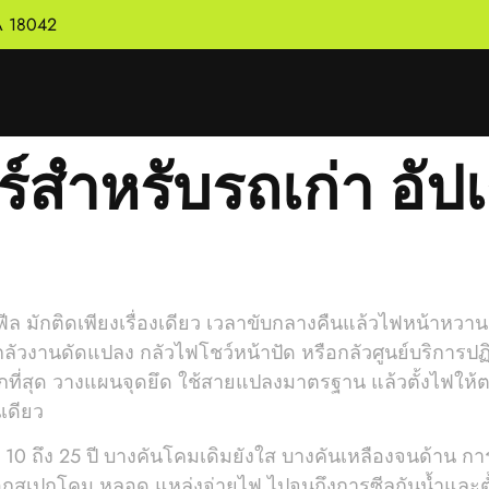
PA 18042
สำหรับรถเก่า อัปเ
้วมีฟีล มักติดเพียงเรื่องเดียว เวลาขับกลางคืนแล้วไฟหน้
ลัวงานดัดแปลง กลัวไฟโชว์หน้าปัด หรือกลัวศูนย์บริการปฏ
มากที่สุด วางแผนจุดยึด ใช้สายแปลงมาตรฐาน แล้วตั้งไฟใ
เดียว
ายุ 10 ถึง 25 ปี บางคันโคมเดิมยังใส บางคันเหลืองจนด้าน
ือกสเปกโคม หลอด แหล่งจ่ายไฟ ไปจนถึงการซีลกันน้ำและตั้