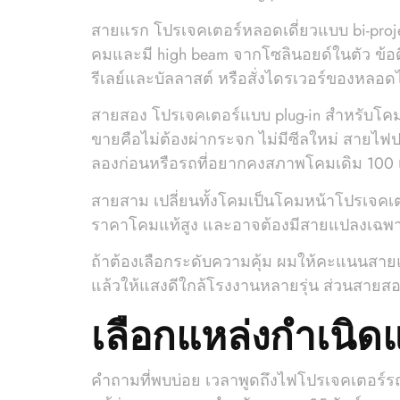
สายแรก โปรเจคเตอร์หลอดเดี่ยวแบบ bi-projec
คมและมี high beam จากโซลินอยด์ในตัว ข้อดี
รีเลย์และบัลลาสต์ หรือสั่งไดรเวอร์ของหลอดไ
สายสอง โปรเจคเตอร์แบบ plug-in สำหรับโคมรีเ
ขายคือไม่ต้องผ่ากระจก ไม่มีซีลใหม่ สายไฟ
ลองก่อนหรือรถที่อยากคงสภาพโคมเดิม 100 เ
สายสาม เปลี่ยนทั้งโคมเป็นโคมหน้าโปรเจคเตอร์แ
ราคาโคมแท้สูง และอาจต้องมีสายแปลงเฉพาะเพื
ถ้าต้องเลือกระดับความคุ้ม ผมให้คะแนนสายแร
แล้วให้แสงดีใกล้โรงงานหลายรุ่น ส่วนสายสอง
เลือกแหล่งกำเนิดแ
คำถามที่พบบ่อย เวลาพูดถึงไฟโปรเจคเตอร์ร