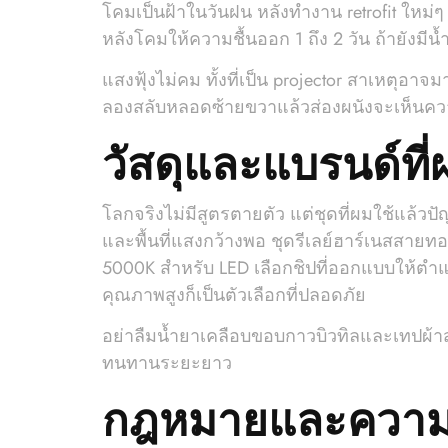
โคมเป็นฝ้าในวันฝน หลังทำงาน retrofit ใหม
หลังโคมให้ความชื้นออก 1 ถึง 2 วัน ถ้ายังมีน้
แสงฟุ้งไม่คม ทั้งที่เป็น projector สาเหตุ
ลองสลับหลอดซ้ายขวาแล้วส่องผนังจะเห็นความ
วัสดุและแบรนด์ที
โลกจริงไม่มีสูตรตายตัว แต่ชุดที่ผมใช้แล้วป
และพื้นที่แสงกว้างพอ ชุดรีเลย์ฮาร์เนสสายทอง
5000K สำหรับ LED เลือกชิปที่ออกแบบให้ตำ
คุณภาพสูงก็เป็นตัวเลือกที่ปลอดภัย
อย่าลืมน้ำยาเคลือบขอบกาวบิวทิลและเทปผ้าสำ
ทนทานระยะยาว
กฎหมายและความ