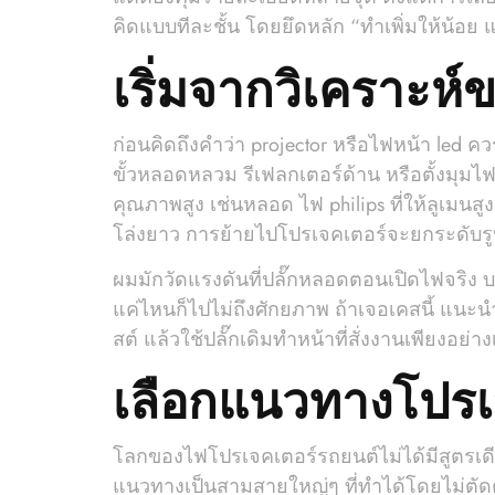
คิดแบบทีละชั้น โดยยึดหลัก “ทำเพิ่มให้น้อย 
เริ่มจากวิเคราะห์
ก่อนคิดถึงคำว่า projector หรือไฟหน้า led 
ขั้วหลอดหลวม รีเฟลกเตอร์ด้าน หรือตั้งมุ
คุณภาพสูง เช่นหลอด ไฟ philips ที่ให้ลูเมนสูง
โล่งยาว การย้ายไปโปรเจคเตอร์จะยกระดับ
ผมมักวัดแรงดันที่ปลั๊กหลอดตอนเปิดไฟจริง บา
แค่ไหนก็ไปไม่ถึงศักยภาพ ถ้าเจอเคสนี้ แนะนำ
สต์ แล้วใช้ปลั๊กเดิมทำหน้าที่สั่งงานเพียงอย่า
เลือกแนวทางโปรเ
โลกของไฟโปรเจคเตอร์รถยนต์ไม่ได้มีสูตรเดีย
แนวทางเป็นสามสายใหญ่ๆ ที่ทำได้โดยไม่ตัด