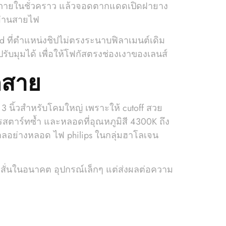
ไว้ภายในชั่วคราว แล้วจอดตากแดดเปิดฝายาง
องผ่านสายไฟ
ed ที่ตำแหน่งชิปไม่ตรงระนาบฟิลาเมนต์เดิม
ับมุมได้ เพื่อให้โฟกัสตรงช่องเงาของเลนส์
ดสาย
 3 นิ้วสำหรับโคมใหญ่ เพราะให้ cutoff สวย
ารสตาร์ทซ้ำ และหลอดที่อุณหภูมิสี 4300K ถึง
กลอย่างหลอด ไฟ philips ในกลุ่มฮาโลเจน
ยงสั่นในอนาคต อุปกรณ์เล็กๆ แต่ส่งผลต่อความ