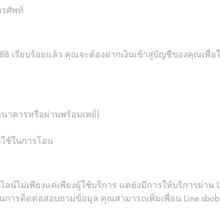
รศัพท์
 เรียบร้อยแล้ว คุณจะต้องฝากเงินเข้าสู่บัญชีของคุณเพื่อ
ีธนาคารหรือผ่านพร้อมเพย์)
ที่ใช้ในการโอน
ม่เพียงแค่เพียงผู้ใช้บริการ แต่ยังมีการให้บริการผ่าน Line
ในการติดต่อสอบถามข้อมูล คุณสามารถเพิ่มเพื่อน Line sbo