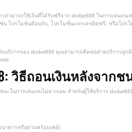
ิการสามารถใช้เงินที่ได้รับฟรีจาก sbobet888 ในการเล่นเกม
ช่น โปรโมชั่นต้อนรับ, โปรโมชั่นแจกเครดิตฟรี, หรือโปรโมชั
ับบริการของ sbobet888 คุณสามารถติดต่อฝ่ายบริการลูกค้า
ชทสด
: วิธีถอนเงินหลังจาก
นะในการเล่นเกมไม่ยากเลย สำหรับผู้ใช้บริการ sbobet88
ีธนาคารหรือผ่านพร้อมเพย์)