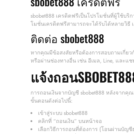
sbobet888 เครดิตฟรี
sbobet888 เครดิตฟรีเป็นโปรโมชั่นที่ผู้ใช้บร
โมชั่นเครดิตฟรีสามารถจะได้รับได้หลายวิธี เ
ติดต่อ sbobet888
หากคุณมีข้อสงสัยหรือต้องการสอบถามเกี่ยวก
หรือผ่านช่องทางอื่น เช่น อีเมล, Line, และแ
แจ้งถอนSBOBET888
การถอนเงินจากบัญชี sbobet888 หลังจากคุณช
ขั้นตอนดังต่อไปนี้:
เข้าสู่ระบบ sbobet888
คลิกที่ “ถอนเงิน” บนหน้าจอ
เลือกวิธีการถอนที่ต้องการ (โอนผ่านบัญช