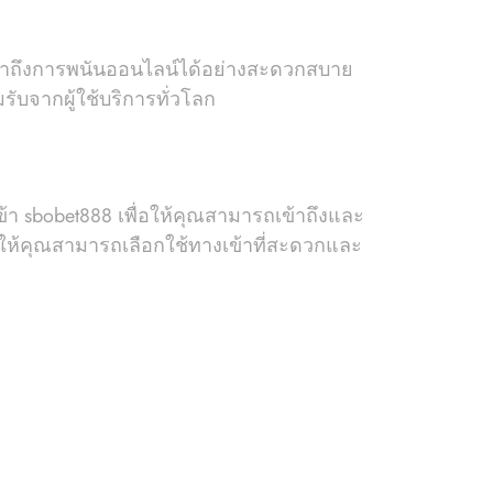
รถเข้าถึงการพนันออนไลน์ได้อย่างสะดวกสบาย
บจากผู้ใช้บริการทั่วโลก
้า sbobet888 เพื่อให้คุณสามารถเข้าถึงและ
ทำให้คุณสามารถเลือกใช้ทางเข้าที่สะดวกและ