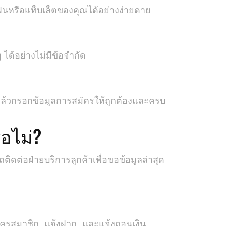
โฟนหรือแท็บเล็ตของคุณได้อย่างง่ายดาย
ๆ ได้อย่างไม่มีข้อจำกัด
 แล้วกรอกข้อมูลการสมัครให้ถูกต้องและครบ
ือไม่?
ถติดต่อฝ่ายบริการลูกค้าเพื่อขอข้อมูลล่าสุด
มัครสมาชิก, แจ้งฝาก, และแจ้งถอนเงิน