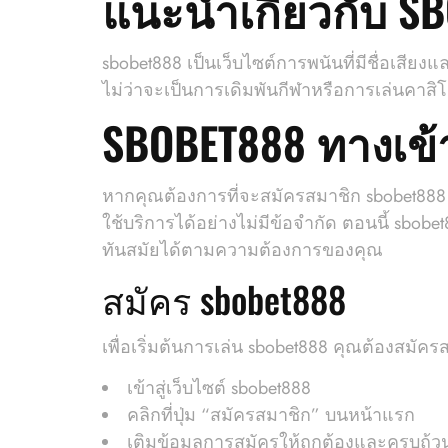
แนะนำเกี่ยวกับ S
sbobet888 เป็นเว็บไซต์การพนันที่มีชื่อเสีย
ไม่ว่าจะเป็นการเดิมพันกีฬาหรือการเล่นคาส
SBOBET888 ทางเข้
หากคุณต้องการที่จะสมัครสมาชิก sbobet888 เ
ใช้บริการได้อย่างไม่มีข้อจำกัด ตอนนี้ sbo
ทันสมัยได้ตามความต้องการของคุณ
สมัคร sbobet888
เพื่อเริ่มต้นการเล่น sbobet888 คุณต้องสมัค
เข้าสู่เว็บไซต์ sbobet888
คลิกที่ปุ่ม “สมัครสมาชิก” บนหน้าแรก
เติมข้อมูลการสมัครให้ถูกต้องและครบถ้ว