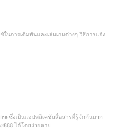
ใช้ในการเดิมพันและเล่นเกมต่างๆ วิธีการแจ้ง
 ซึ่งเป็นแอปพลิเคชันสื่อสารที่รู้จักกันมาก
bet888 ได้โดยง่ายดาย