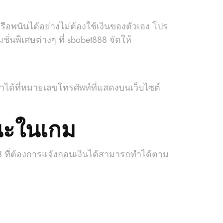
หรือพนันได้อย่างไม่ต้องใช้เงินของตัวเอง โปร
่นพิเศษต่างๆ ที่ sbobet888 จัดให้
ได้ที่หมายเลขโทรศัพท์ที่แสดงบนเว็บไซต์
ชนะในเกม
8 ที่ต้องการแจ้งถอนเงินได้สามารถทำได้ตาม