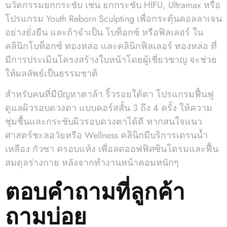
นวัตกรรมยกกระชับ เช่น ยกกระชับ HIFU, Ultramax หรือ
โปรแกรม Youth Reborn Sculpting เพื่อกระตุ้นคอลลาเจน
อย่างยั่งยืน และถ้าจำเป็น โบท็อกซ์ หรือฟิลเลอร์ ใน
คลินิกโบท็อกซ์ ทองหล่อ และคลินิกฟิลเลอร์ ทองหล่อ ที่
มีการประเมินโครงสร้างใบหน้าโดยผู้เชี่ยวชาญ จะช่วย
ให้ผลลัพธ์เป็นธรรมชาติ
สำหรับคนที่มีปัญหาตาล้า ริ้วรอยใต้ตา โปรแกรมฟื้นฟู
ดูแลผิวรอบดวงตา แบบคอร์สสั้น 3 ถึง 4 ครั้ง ให้ความ
ชุ่มชื้นและกระชับผิวรอบดวงตาได้ดี หากสนใจแนว
ศาสตร์ชะลอวัยหรือ Wellness คลินิกมีบริการเดรนน้ำ
เหลือง กัวซา ครอบแห้ง เพื่อลดออฟฟิศซินโดรมและฟื้น
สมดุลร่างกาย หลังจากทำงานหน้าคอมหนักๆ
ตอบคำถามที่ลูกค้า
ถามบ่อย