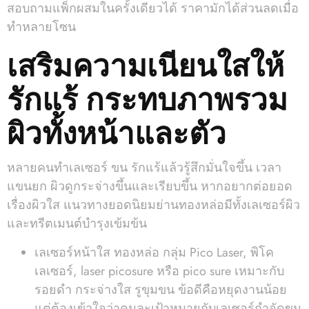
สอบถามแพ็กผสมในครั้งเดียวได้ ราคามักได้ส่วนลดเมื่อ
ทำหลายโซน
เสริมความเนียนใสให้
รักแร้ กระทบภาพรวม
ผิวทั้งหน้าและตัว
หลายคนทำเลเซอร์ ขน รักแร้แล้วรู้สึกมั่นใจขึ้น เวลา
แขนยก ผิวดูกระจ่างขึ้นและเรียบขึ้น หากอยากต่อยอด
เรื่องผิวใส แนวทางยอดนิยมย่านทองหล่อมีทั้งเลเซอร์ผิว
และทรีตเมนต์บำรุงเข้มข้น
เลเซอร์หน้าใส ทองหล่อ กลุ่ม Pico Laser, พิโค
เลเซอร์, laser picosure หรือ pico sure เหมาะกับ
รอยดำ กระจ่างใส รูขุมขน ข้อดีคือหยุดงานน้อย
แต่ต้องเข้าใจว่าคนละเป้าหมายกับเลเซอร์กำจัดขน