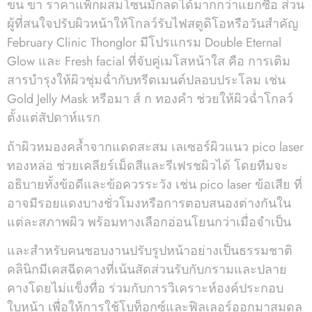
ขน ขา ราคาแพ็กผสมโซนมักลดได้มากกว่าแยกซื้อ ส่วน
ผู้ที่สนใจปรับผิวหน้าให้โกลว์รับไฟสตูดิโอหรือวันสำคัญ
February Clinic Thonglor มีโปรแกรม Double Eternal
Glow และ Fresh facial ที่จับคู่เมโสหน้าใส คือ การเติม
สารบำรุงให้ผิวชุ่มฉ่ำกับทรีตเมนต์ปลอบประโลม เช่น
Gold Jelly Mask หรือมา ส์ ก ทองคำ ช่วยให้ผิวฉ่ำโกลว์
ตั้งแต่สัปดาห์แรก
ถ้าผิวหมองคล้ำจากแดดสะสม เลเซอร์ผิวแนว pico laser
ทองหล่อ ช่วยเคลียร์เม็ดสีและรีเฟรชผิวได้ โดยทีมจะ
อธิบายทั้งข้อดีและข้อควรระวัง เช่น pico laser ข้อเสีย ที่
อาจมีรอยแดงบางชั่วโมงหรือการตอบสนองต่างกันใน
แต่ละสภาพผิว พร้อมทางเลือกอ่อนโยนกว่าเมื่อจำเป็น
และสำหรับคนชอบงานปรับรูปหน้าอย่างเป็นธรรมชาติ
คลินิกมีเคสฉีดคางที่เน้นสัดส่วนรับกับกรามและปลาย
คางโดยไม่แข็งทื่อ ร่วมกับการวิเคราะห์องค์ประกอบ
ใบหน้า เพื่อให้การใช้โบท็อกซ์และฟิลเลอร์ออกมาสมดุล