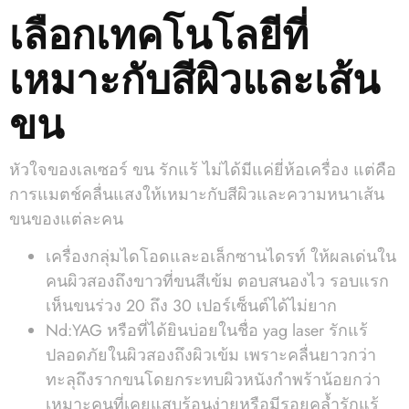
เลือกเทคโนโลยีที่
เหมาะกับสีผิวและเส้น
ขน
หัวใจของเลเซอร์ ขน รักแร้ ไม่ได้มีแค่ยี่ห้อเครื่อง แต่คือ
การแมตช์คลื่นแสงให้เหมาะกับสีผิวและความหนาเส้น
ขนของแต่ละคน
เครื่องกลุ่มไดโอดและอเล็กซานไดรท์ ให้ผลเด่นใน
คนผิวสองถึงขาวที่ขนสีเข้ม ตอบสนองไว รอบแรก
เห็นขนร่วง 20 ถึง 30 เปอร์เซ็นต์ได้ไม่ยาก
Nd:YAG หรือที่ได้ยินบ่อยในชื่อ yag laser รักแร้
ปลอดภัยในผิวสองถึงผิวเข้ม เพราะคลื่นยาวกว่า
ทะลุถึงรากขนโดยกระทบผิวหนังกำพร้าน้อยกว่า
เหมาะคนที่เคยแสบร้อนง่ายหรือมีรอยคล้ำรักแร้