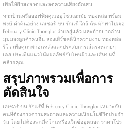
เพื่อให้ผิวสะอาดและลดความเสี่ยงอักเสบ
หากบ้านหรือออฟฟิศคุณอยู่โซนเอกมัย ทองหล่อ พร้อม
พงษ์ คำค้นอย่าง เลเซอร์ ขน รักแร้ ใกล้ ฉัน มักพาไปเจอ
February Clinic Thonglor ง่ายอยู่แล้ว และถ้าอยากอ่าน
มุมมองลูกค้าคนอื่น ลองเสิร์ชคลินิกความงาม ทองหล่อ
รีวิว เพื่อดูภาพก่อนหลังและประสบการณ์ตรงหลายๆ
เคส ประเมินแนวโน้มผลลัพธ์กับโทนผิวและเส้นขนที่
คล้ายคุณ
สรุปภาพรวมเพื่อการ
ตัดสินใจ
เลเซอร์ ขน รักแร้ที่ February Clinic Thonglor เหมาะกับ
คนที่ต้องการความสะอาดและความเนียนในชีวิตประจำ
วัน โดยไม่ต้องพกมีดโกนหรือแว็กซ์อยู่ตลอด ราคาโปร