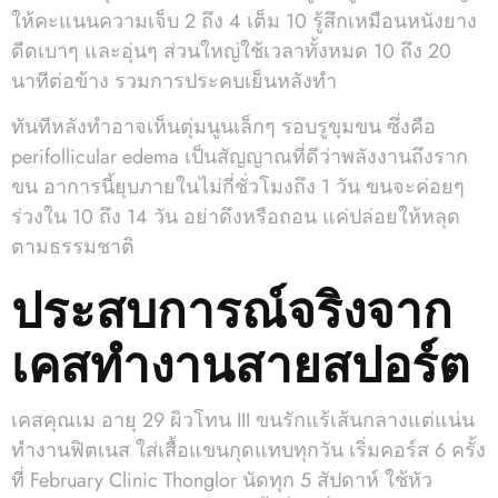
ให้คะแนนความเจ็บ 2 ถึง 4 เต็ม 10 รู้สึกเหมือนหนังยาง
ดีดเบาๆ และอุ่นๆ ส่วนใหญ่ใช้เวลาทั้งหมด 10 ถึง 20
นาทีต่อข้าง รวมการประคบเย็นหลังทำ
ทันทีหลังทำอาจเห็นตุ่มนูนเล็กๆ รอบรูขุมขน ซึ่งคือ
perifollicular edema เป็นสัญญาณที่ดีว่าพลังงานถึงราก
ขน อาการนี้ยุบภายในไม่กี่ชั่วโมงถึง 1 วัน ขนจะค่อยๆ
ร่วงใน 10 ถึง 14 วัน อย่าดึงหรือถอน แค่ปล่อยให้หลุด
ตามธรรมชาติ
ประสบการณ์จริงจาก
เคสทำงานสายสปอร์ต
เคสคุณเม อายุ 29 ผิวโทน III ขนรักแร้เส้นกลางแต่แน่น
ทำงานฟิตเนส ใส่เสื้อแขนกุดแทบทุกวัน เริ่มคอร์ส 6 ครั้ง
ที่ February Clinic Thonglor นัดทุก 5 สัปดาห์ ใช้หัว