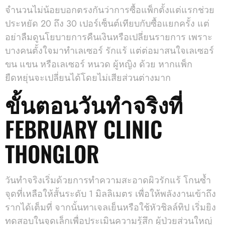
จำนวนไม่น้อยบอกตรงกันว่าการซื้อแพ็กตั้งแต่แรกช่วย
ประหยัด 20 ถึง 30 เปอร์เซ็นต์เทียบกับซื้อแยกครั้ง แต่
อย่าลืมดูนโยบายการคืนเงินหรือเปลี่ยนรายการ เพราะ
บางคนตั้งใจมาทำเลเซอร์ รักแร้ แต่ต่อมาสนใจเลเซอร์
ขน แขน หรือเลเซอร์ หนวด ผู้หญิง ด้วย หากแพ็ก
ยืดหยุ่นจะเปลี่ยนได้โดยไม่เสียส่วนต่างมาก
ขั้นตอนวันทำจริงที่
FEBRUARY CLINIC
THONGLOR
วันทำจริงเริ่มด้วยการทำความสะอาดผิวรักแร้ โกนซ้ำ
จุดที่เหลือให้สั้นระดับ 1 มิลลิเมตร เพื่อให้พลังงานเข้าถึง
รากได้เต็มที่ จากนั้นทาเจลเย็นหรือใช้หัวชิลล์ทิป เริ่มยิง
ทดสอบในจุดเล็กเพื่อประเมินความรู้สึก ผู้ป่วยส่วนใหญ่