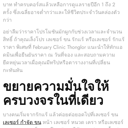
บาท ทำครบคอร์สแล้วเหลือการดูแลรายปีอีก 1 ถึง 2
ครั้ง ซึ่งเฉลี่ยอาจต่ำกว่าและให้ชีวิตประจำวันคล่องตัว
กว่า
อย่าลืมว่าราคาโปรโมชันมักผูกกับช่วงเวลาและจำนวน
สิทธิ์ ถ้าคุณเล็งโปร เลเซอร์ ขน รักแร้ หรือเลเซอร์ รักแร้
ราคา พิเศษที่ February Clinic Thonglor แนะนำให้ทักแอ
ดมินเพื่อยืนยันราคา ณ วันที่จอง และสอบถามความ
ยืดหยุ่นเวลาเผื่อคุณมีทริปหรือตารางงานที่เปลี่ยน
กะทันหัน
ขยายความมั่นใจให้
ครบวงจรในที่เดียว
บางคนเริ่มจากรักแร้ แล้วค่อยต่อยอดไปที่เลเซอร์ ขน
เลเซอร์ กำจัด ขน
หน้า เลเซอร์ หนวด เครา หรือเลเซอร์