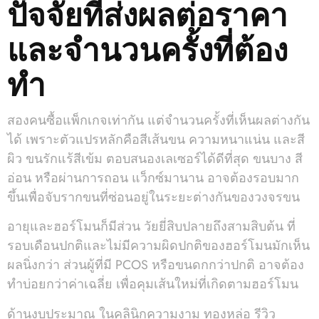
ปัจจัยที่ส่งผลต่อราคา
และจำนวนครั้งที่ต้อง
ทำ
สองคนซื้อแพ็กเกจเท่ากัน แต่จำนวนครั้งที่เห็นผลต่างกัน
ได้ เพราะตัวแปรหลักคือสีเส้นขน ความหนาแน่น และสี
ผิว ขนรักแร้สีเข้ม ตอบสนองเลเซอร์ได้ดีที่สุด ขนบาง สี
อ่อน หรือผ่านการถอน แว็กซ์มานาน อาจต้องรอบมาก
ขึ้นเพื่อจับรากขนที่ซ่อนอยู่ในระยะต่างกันของวงจรขน
อายุและฮอร์โมนก็มีส่วน วัยยี่สิบปลายถึงสามสิบต้น ที่
รอบเดือนปกติและไม่มีความผิดปกติของฮอร์โมนมักเห็น
ผลนิ่งกว่า ส่วนผู้ที่มี PCOS หรือขนดกกว่าปกติ อาจต้อง
ทำบ่อยกว่าค่าเฉลี่ย เพื่อคุมเส้นใหม่ที่เกิดตามฮอร์โมน
ด้านงบประมาณ ในคลินิกความงาม ทองหล่อ รีวิว