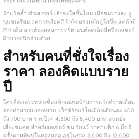
ระยะให้ผิวได้พักตามที่แพทย์แนะนำ
รักแร้คล้ำ ทำเลเซอร์แล้วจะใสขึ้นไหม เมื่อขนบางลง รู
ขุมขนเรียบ ลดการเสียดสี ผิวโดยรวมมักดูใสขึ้น แต่ถ้ามี
PIH เดิม อาจต้องผสมการทรีตเมนต์ลดเม็ดสีหรือเลเซอร์
ผิวบางชนิดร่วมด้วย
สำหรับคนที่ชั่งใจเรื่อง
ราคา ลองคิดแบบราย
ปี
ใครที่ลังเลระหว่างซื้อแพ็กเลเซอร์กับการแว็กซ์รายเดือน
ลองคำนวณแบบหยาบ แว็กซ์รักแร้ในเมืองเดือนละ 400
ถึง 700 บาท รวมปีละ 4,800 ถึง 8,400 บาท แถมยัง
เสี่ยงขนคุด สำหรับเลเซอร์ ขน รักแร้ ราคาแพ็ก 6 ถึง 8
ครั้งตามที่พบในทองหล่อ อยู่ในช่วง 3,000 ถึง 12,000