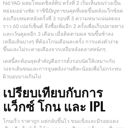
Nd:YAG ผสมโหมดชิลล์ทิป ครั้งที่ 2 เริ่มเห็นขนร่วงเป็น
หย่อมอย่างชัด ราชินีปัญหาขนคุดที่เคยขึ้นหลังแว็กซ์ลด
ลงเกือบหมดหลังครั้งที่ 3 รอบที่ 5 ความหนาแน่นลดลง
ราว 60 เปอร์เซ็นต์ จึงซื้อเพิ่มอีก 2 ครั้งเพื่อเก็บปลายทาง
และเว้นดูผลอีก 3 เดือน เมื่อติดตามผล ขนขึ้นช้าลง
เหลือเส้นบางๆ ที่ต้องโกนเดือนละครั้ง การแต่งตัวง่าย
ขึ้นและไม่ระคายเคืองจากเหงื่อหลังคลาสหนักๆ
เคสนี้สะท้อนจุดสำคัญคือการตั้งรอบนัดให้เหมาะกับ
วงจรเส้นขนและการจูนพลังงานทีละน้อยเพื่อไม่กระทบ
ผิวบอบบางเกินไป
เปรียบเทียบกับการ
แว็กซ์ โกน และ IPL
โกนเร็ว ราคาถูก แต่กลับขึ้นไว ขนแข็งและมีรอยแดง