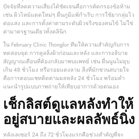
ปัจจัยที่ลดความเสี่ยงได้ชัดเจนคือการคัดกรองข้อห้าม
เช่น ผิวไหม้แดดใหม่ๆ ผื่นภูมิแพ้กำเริบ การใช้ยากลุ่มไว
ต่อแสง และการตั้งค่าตามระดับผิวจริงของคนไข้ ไม่ใช่
ค่ามาตรฐานเดียวทั้งคลินิก
ใน February Clinic Thonglor ทีมให้ความสำคัญกับการ
ทดสอบจุด การคูลลิ่งผิวก่อนและหลัง และการอธิบาย
สัญญาณเตือนที่ต้องกลับมาพบแพทย์ เช่น ผื่นนูนไม่ยุบ
เกิน 48 ชั่วโมง หรือรอยแดงลาม สิ่งที่มักชวนสบายใจ
คือการตอบแชทติดตามผลหลัง 24 ชั่วโมง พร้อมคำ
แนะนำรูปแบบภาพถ่ายให้เทียบอาการด้วยตนเอง
เช็กลิสต์ดูแลหลังทำให้
อยู่สบายและผลลัพธ์นิ่ง
หลังเลเซอร์ 24 ถึง 72 ชั่วโมงแรกคือช่วงสำคัญที่จะ