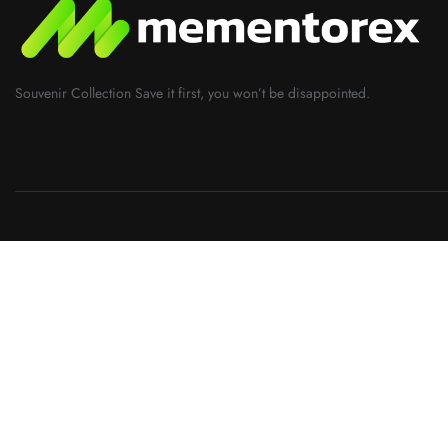
Souvenir Collection Save it first, you won’t be disappointed.