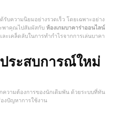
่ได้รับความนิยมอย่างรวดเร็ว โดยเฉพาะอย่าง
าจะพาคุณไปสัมผัสกับ
ห้องเกมบาคาร่าออนไลน์
นิคและเคล็ดลับในการทำกำไรจากการเล่นบาคา
ัสประสบการณ์ใหม่
ุกความต้องการของนักเดิมพัน ด้วยระบบที่ทัน
ื่องปัญหาการใช้งาน