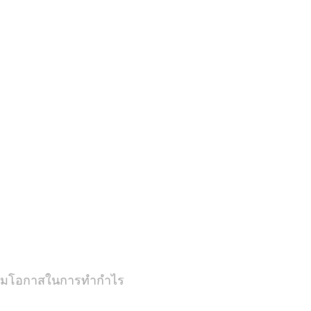
เพิ่มโอกาสในการทำกำไร