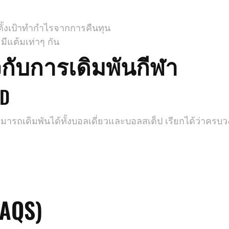
ื่อตั้งเป้าทำกำไรจากการคืนทุน
ีแต้มเท่าๆ กัน
่ยวกับการเดิมพันกีฬา
7D
มารถเดิมพันได้ทั้งบอลเดี่ยวและบอลสเต็ป เรียกได้ว่าครบว
FAQS)