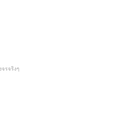
งจรจริงๆ