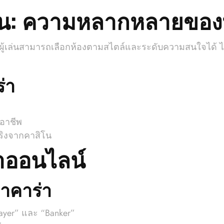
โน: ความหลากหลายของ
้ผู้เล่นสามารถเลือกห้องตามสไตล์และระดับความสนใจได้ ไม
่า
ออาชีพ
ริงจากคาสิโน
่าออนไลน์
าคาร่า
layer” และ “Banker”