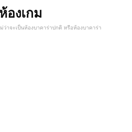
ห้องเกม
่ว่าจะเป็นห้องบาคาร่าปกติ หรือห้องบาคาร่า