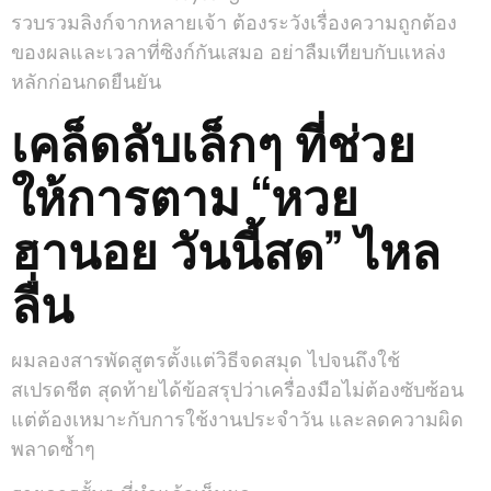
รวบรวมลิงก์จากหลายเจ้า ต้องระวังเรื่องความถูกต้อง
ของผลและเวลาที่ซิงก์กันเสมอ อย่าลืมเทียบกับแหล่ง
หลักก่อนกดยืนยัน
เคล็ดลับเล็กๆ ที่ช่วย
ให้การตาม “หวย
ฮานอย วันนี้สด” ไหล
ลื่น
ผมลองสารพัดสูตรตั้งแต่วิธีจดสมุด ไปจนถึงใช้
สเปรดชีต สุดท้ายได้ข้อสรุปว่าเครื่องมือไม่ต้องซับซ้อน
แต่ต้องเหมาะกับการใช้งานประจำวัน และลดความผิด
พลาดซ้ำๆ