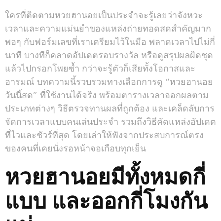
ใครที่ติดตามหวยฮานอยเป็นประจำจะรู้เลยว่าจังหวะ
เวลาและความแม่นยำของแหล่งถ่ายทอดสดสำคัญมาก
พอๆ กับฟอร์มเลขที่เราเตรียมไว้ในมือ พลาดเวลาไปไม่กี่
นาที บางทีก็คลาดอัปเดตรอบรางวัล หรือดูสรุปผลผิดชุด
แล้วไปกรอกโพยซ้ำ กว่าจะรู้ตัวก็เสียทั้งโอกาสและ
อารมณ์ บทความนี้รวบรวมทางเลือกการดู “หวยฮานอย
วันนี้สด” ที่ใช้งานได้จริง พร้อมตารางเวลาออกผลตาม
ประเภทต่างๆ วิธีตรวจทานผลที่ถูกต้อง และเคล็ดลับการ
จัดการเวลาแบบคนเล่นประจำ รวมถึงวิธีคัดแหล่งอัปเดต
ที่ไวและชัวร์ที่สุด โดยเล่าให้ฟังจากประสบการณ์ตรง
ของคนที่เคยนั่งรอหน้าจอเกือบทุกเย็น
หวยฮานอยมีทั้งหมดกี่
แบบ และออกกี่โมงกัน