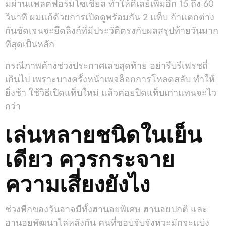
มผ่านแพลตฟอร์มโซเชียล ทำให้ดีเลย์เพิ่มอีก 15 ถึง 60
วินาที ผมแก้ด้วยการเปิดดูพร้อมกัน 2 แท็บ ถ้าแตกต่าง
กันชัดเจนจะยึดลิงก์ที่มีประวัติตรงกับผลสรุปท้ายวันมาก
ที่สุดเป็นหลัก
กรณีภาพค้างช่วงประกาศเลขสุดท้าย อย่ารีบรีเฟรชถี่
เกินไป เพราะบางครั้งหน้าเพจล็อกการโหลดสลับ ทำให้
ยิ่งช้า ใช้วิธีเปิดแท็บใหม่ แล้วค่อยปิดแท็บเก่าแทนจะไว
กว่า
เล่นหลายชนิดในเย็น
เดียว ควรกระจาย
ความเสี่ยงยังไง
ช่วงพีกของวันอาจมีทั้งฮานอยพิเศษ ฮานอยปกติ และ
ฮานอยพัฒนาไล่หลังกัน คนที่ชอบจับจังหวะมักจะแบ่ง