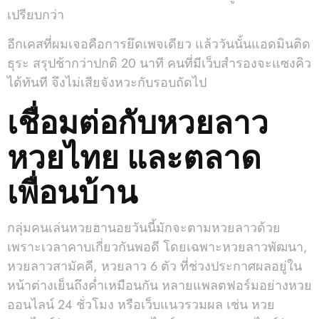
เปรียบกว่า
อีกเคสที่ผมเจอคือการยึดเพจเดียว แล้ววันนั้นแอดมินติด
ธุระ สรุปช้ากว่าปกติ 20 นาที คนที่มีเว็บสำรองจะแซงคิว
ได้ทันที จึงไม่เสียจังหวะกับรอบถัดไป
เชื่อมต่อกับหวยลาว
หวยไทย และตลาด
เพื่อนบ้าน
กลุ่มคนเล่นหวยฮานอยวันนี้มักจะตามหวยลาวด้วย
เพราะเวลาคาบเกี่ยวกันพอดี โดยเฉพาะหวยลาวพัฒนา,
หวยลาวสามัคคี, หวยลาว 6 ตัว ที่ช่วงประกาศผลอยู่ใน
หน้าต่างเย็นถึงค่ำเหมือนกัน หลายแพลตฟอร์มอย่างหวย
ออนไลน์ 24 ชั่วโมง หรือเว็บแนวรวมผล เช่น หวย