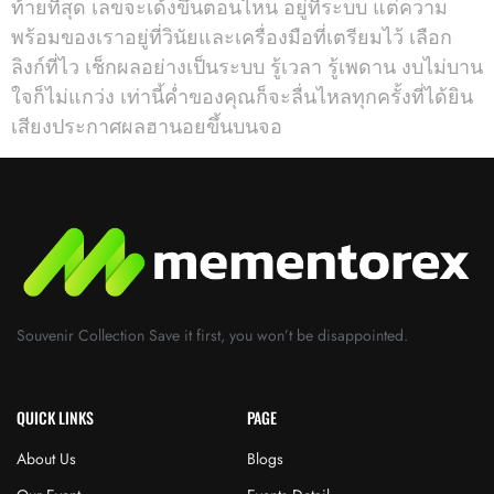
ท้ายที่สุด เลขจะเด้งขึ้นตอนไหน อยู่ที่ระบบ แต่ความ
พร้อมของเราอยู่ที่วินัยและเครื่องมือที่เตรียมไว้ เลือก
ลิงก์ที่ไว เช็กผลอย่างเป็นระบบ รู้เวลา รู้เพดาน งบไม่บาน
ใจก็ไม่แกว่ง เท่านี้ค่ำของคุณก็จะลื่นไหลทุกครั้งที่ได้ยิน
เสียงประกาศผลฮานอยขึ้นบนจอ
Souvenir Collection Save it first, you won’t be disappointed.
QUICK LINKS
PAGE
About Us
Blogs