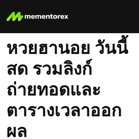
หวยฮานอย วันนี้
สด รวมลิงก์
ถ่ายทอดและ
ตารางเวลาออก
ผล