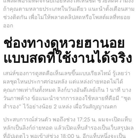
แพลตฟอร์มที่ดีจะนับถอยหลังให้เห็นชัด ช่วยลดความงง
ถ้าคุณตามหลายประเภทในวันเดียว แนะนำตั้งเตือนสาม
ช่วงติดกัน เพื่อไม่ให้พลาดคลิปสดหรือโพสต์ผลที่ทยอย
ออก
ช่องทางดูหวยฮานอย
แบบสดที่ใช้งานได้จริง
เสน่ห์ของการดูสดคือเห็นเลขขึ้นแบบเรียลไทม์ รู้เลยว่า
ผลชุดไหนประกาศก่อนหลัง แต่แหล่งถ่ายทอดไม่ได้
คุณภาพเท่ากันทั้งหมด ลิงก์บางอันดีเลย์เกิน 1 นาที บาง
วันภาพค้าง ข้อแนะนำจากการลองใช้หลายที่คือมี “ชุด
สำรอง” ไว้อย่างน้อย 2 แหล่ง เผื่อวันสัญญาณตก
ประสบการณ์ส่วนตัว พอถึงช่วง 17:25 น. ผมจะเปิดแท็บ
หลักเป็นลิงก์ถ่ายทอด แล้วเปิดแท็บสำรองเป็นเว็บสรุปผล
ที่อัปเดตไว พอเข้าสู่ช่วง 18:00 น. อีกแท็บหนึ่งจะเป็น