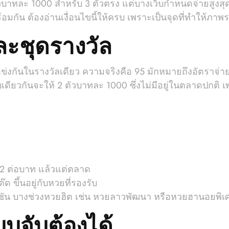
์บาทละ 1000 สำหรับ 3 ตัวตรง แต่บางเว็บกำหนดจ่ายสูงสุด
อมกัน ต้องอ่านเงื่อนไขนี้ให้ครบ เพราะเป็นจุดที่ทำให้ภ
นละชุดรางวัล
0 แข่งกันในรางวัลเดียว ความจริงคือ 95 มักหมายถึงอัตราจ่
บเดียวกันจะให้ 2 ตัวบาทละ 1000 ซึ่งไม่มีอยู่ในตลาดปกติ 
 4.2 ต่อบาท แล้วแต่ตลาด
ด ขึ้นอยู่กับหวยที่รองรับ
มชัน บางช่วงหวยฮิต เช่น หวยลาวพัฒนา หรือหวยฮานอยพิเ
บจับต้องได้