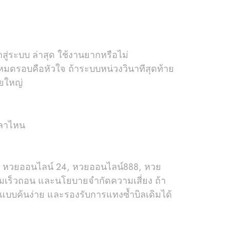
าสู่ระบบ ล่าสุด ใช้งานยากหรือไม่
้หมดรอบคือหัวใจ ถ้าระบบหน่วงวินาทีสุดท้าย
ายใหญ่
วลาไหน
ย่าง หวยออนไลน์ 24, หวยออนไลน์888, หวย
วามเร็วถอน และนโยบายจำกัดความเสี่ยง ถ้า
แบบค้นง่าย และรองรับการแทงซ้ำบิลเดิมได้