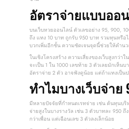
อัตราจ่ายแบบออน
บนเว็บหวยออนไลน์ ตัวเลขอย่าง 95, 900, 100
ถึง แทง 10 บาท ถูกรับ 950 บาท รวมทุนหรือไม
บวกเพิ่มอีกชั้น ความชัดเจนจุดนี้ช่วยให้คำน
ในเชิงโครงสร้าง ความเสี่ยงของเว็บสูงกว่าในร
จะเป็น 1 ใน 1000 เลขท้าย 3 ตัวเลยมักเห็นบ
อัตราจ่าย 2 ตัว อาจฟังดูน้อย แต่ถ้าแทงเป็
ทำไมบางเว็บจ่าย 9
มีหลายปัจจัยที่กำหนดเรทจ่าย เช่น ต้นทุนบริ
จ่ายสูงในบางรางวัล เช่น 3 ตัวบาทละ 950 ถึง 1
กว่าเพื่อน แต่เฉือนเลข 3 ตัวลงเล็กน้อย