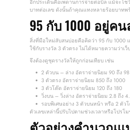
อีกประเด็นคือเพดานการจ่ายต่อบิล แม้จะโชว
บาทต่อเลข ดังนั้นถ้าคุณแทงหลายร้อยบาทพร้
95 กับ 1000 อยู่ค
สิ่งที่มือใหม่สับสนบ่อยคือคิดว่า 95 กับ 100
ใช้กับรางวัล 3 ตัวตรง ไม่ได้หมายความว่าเว็
จึงต้องดูชุดรางวัลให้ถูกก่อนเทียบ เช่น
2 ตัวบน – ล่าง อัตราจ่ายนิยม 90 ถึง 98
3 ตัวตรง อัตราจ่ายนิยม 850 ถึง 1000
3 ตัวโต๊ด อัตราจ่ายนิยม 120 ถึง 180
วิ่งบน – วิ่งล่าง อัตราจ่ายนิยม 2.8 ถึง
รอบพิเศษอย่าง 3 ตัวบนหน้า หรือ 2 ตัวโต๊
ตัวเลขเหล่านี้ปรับไปตามช่วงเวลาหรือโปรโ
ตัวอย่างคำนวณแบ