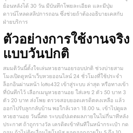
ย้อนหลังได้ 30 วัน มีบันทึกโพยละเอียด และมีปุ่ม
ดาวน์โหลดสลิปการถอน ซึ่งช่วยถ้าต้องอธิบายเคสกับ
ฝ่ายบริการ
ตัวอย่างการใช้งานจริง
แบบวันปกติ
สมมติวันนี้ตั้งใจเล่นหวยฮานอยรอบปกติ ช่วงบ่ายสาม
โมงเปิดดูหน้าเว็บหวยออนไลน์ 24 ชั่วโมงที่ใช้ประจำ
ล็อกอินผ่านหน้า lotto432 เข้าสู่ระบบ ล่าสุด หรือทางเข้า
ที่บันทึกไว้ เลือกเมนูหวยฮานอย ใส่เลข 2 ตัว 50 บาท 3
ตัว 20 บาท ส่งโพย ตรวจสอบยอดเครดิตคงเหลือ แล้ว
ออกไปรับลูกกลับบ้าน พอใกล้เวลา 18.00 น. เข้าไปดูผล
หวยฮานอย วันนี้สด ระบบอัปเดตผลภายในไม่กี่นาทีหลัง
ประกาศ ถ้าถูกรางวัล เครดิตเข้าทันทีในหน้ากระเป๋า กด
ถอน ถ้าไม่ติดเงื่อนไขโบนัส ยอดออกภายใน 5 ถึง 10