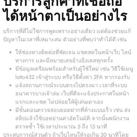
ได้หน้าตาเป็นอย่างไร
บริการที่ดีไม่ใช่การพูดเพราะอย่างเดียว แต่ต้องช่วยแก้
ปัญหาในเวลาที่เหมาะสม ตัวอย่างที่พบว่าทำได้ดี เช่น
ให้ช่องทางติดต่อที่ชัดเจน แชตสดในหน้าเว็บ ไลน์
ทางการ และมีหมายเลขอ้างอิงเคสทุกครั้ง
มีข้อมูลเตรียมพร้อมสำหรับผู้ใช้ใหม่ เช่น วิธีใช้เมนู
lotto432 เข้าสู่ระบบ หรือวิธีตั้งค่า 2FA หากรองรับ
แจ้งสถานการณ์ระบบตรงไปตรงมา เวลาที่ระบบ
ธนาคารบางเจ้าล่ม เว็บที่ดีจะแจ้งประกาศในหน้า
แรกและแชต ไม่ปล่อยให้ผู้เล่นเดาเอง
มีขั้นตอนตรวจสอบยอดฝากที่ค้างแบบเร็ว เช่น ส่ง
สลิปแล้วใช้บอทอ่านค่าอัตโนมัติ จากนั้นพนักงาน
ตรวจซ้ำ ใช้เวลาประมาณ 5 ถึง 15 นาที
ประสบการณ์ส่วนตัว ถ้าเว็บไหนให้รอเกิน 30 นาทีโดย