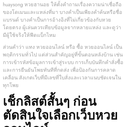
huaysong หวยฮานอย ให้ตั้งคำถามเรื่องความน่าเชื่อถือ
ของโดเมนและแหล่งที่มา บางคำเป็นเพียงคำค้นหรือชื่อ
แบรนด์ บางคำเป็นการอ้างอิงที่ไม่เกี่ยวข้องกับหวย
โดยตรง ผู้เล่นควรเทียบข้อมูลจากหลายแหล่ง และดูว่า
มีผู้ใช้จริงให้ฟีดแบ็กไหม
ส่วนคำว่า แทง หวยออนไลน์ หรือ ซื้อ หวยออนไลน์ เป็น
พฤติกรรมทั่วไป แต่ส่วนสำคัญอยู่ที่ขั้นตอนหลังบ้าน เช่น
การเข้ารหัสข้อมูลการเข้าสู่ระบบ การเก็บบันทึกคำสั่งซื้อ
และการยืนยันโพยทันทีที่กดส่ง เพื่อป้องกันการคลาด
เคลื่อน สังเกตเว็บที่มีเลขที่ใบสั่งและเวลาแนบชัดเจนใน
ทุกโพย
เช็กลิสต์สั้นๆ ก่อน
ตัดสินใจเลือกเว็บหวย