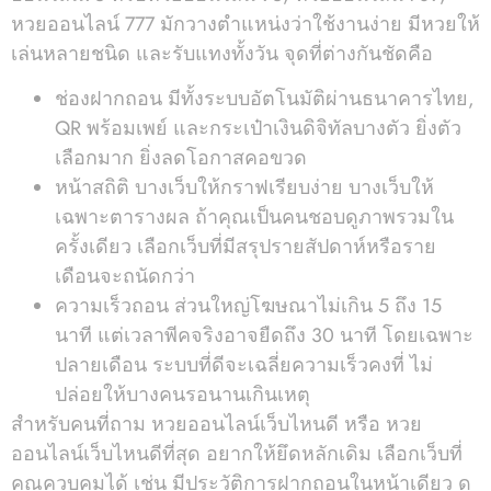
หวยออนไลน์ 777 มักวางตำแหน่งว่าใช้งานง่าย มีหวยให้
เล่นหลายชนิด และรับแทงทั้งวัน จุดที่ต่างกันชัดคือ
ช่องฝากถอน มีทั้งระบบอัตโนมัติผ่านธนาคารไทย,
QR พร้อมเพย์ และกระเป๋าเงินดิจิทัลบางตัว ยิ่งตัว
เลือกมาก ยิ่งลดโอกาสคอขวด
หน้าสถิติ บางเว็บให้กราฟเรียบง่าย บางเว็บให้
เฉพาะตารางผล ถ้าคุณเป็นคนชอบดูภาพรวมใน
ครั้งเดียว เลือกเว็บที่มีสรุปรายสัปดาห์หรือราย
เดือนจะถนัดกว่า
ความเร็วถอน ส่วนใหญ่โฆษณาไม่เกิน 5 ถึง 15
นาที แต่เวลาพีคจริงอาจยืดถึง 30 นาที โดยเฉพาะ
ปลายเดือน ระบบที่ดีจะเฉลี่ยความเร็วคงที่ ไม่
ปล่อยให้บางคนรอนานเกินเหตุ
สำหรับคนที่ถาม หวยออนไลน์เว็บไหนดี หรือ หวย
ออนไลน์เว็บไหนดีที่สุด อยากให้ยึดหลักเดิม เลือกเว็บที่
คุณควบคุมได้ เช่น มีประวัติการฝากถอนในหน้าเดียว ดู