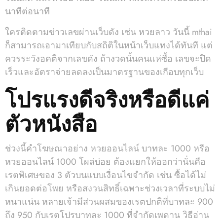
นาทีต่อนาที
ใครติดตามข่าวเลขผ่านเว็บดัง เช่น หวยลาว วันนี้ mthai
ก็สามารถเอามาเทียบกับสถิติในหน้าเว็บแทงได้ทันที แต่
ควรระวังอคติจากเลขดัง ถ้างวดนั้นคนแห่ซื้อ เลขจะปิด
เร็วและอัตราจ่ายลดลงเป็นมาตรฐานของเกือบทุกเว็บ
โปรแรงดีจริงหรือดีแค่
ตัวหนังสือ
ช่วงนี้คำโฆษณาอย่าง หวยออนไลน์ บาทละ 1000 หรือ
หวยออนไลน์ 1000 โผล่บ่อย ต้องแยกให้ออกว่านั่นคือ
เรตพิเศษของ 3 ตัวบนแบบเงื่อนไขจำกัด เช่น ซื้อได้ไม่
เกินยอดต่อโพย หรือสงวนสิทธิ์เฉพาะช่วงเวลาที่ระบบไม่
หนาแน่น หลายเจ้ามีส่วนผสมของเรตปกติที่บาทละ 900
ถึง 950 กับเรตโปรบาทละ 1000 ที่จำกัดเพดาน วิธีอ่าน