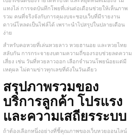
เปอร์เซ็นต์ของรายได้ที่รับได้ และหยุดทันทีเมื่อถึง ไม่
แทงไล่ การจดบันทึกโพยที่เล่นต่อเดือนช่วยให้เห็นภาพ
รวม คนที่จริงจังกับการคุมงบจะชอบเว็บที่มีรายงาน
ดาวน์โหลดเป็นไฟล์ได้ เพราะนำไปสรุปในปลายเดือน
ง่าย
สำหรับคอหวยที่เล่นหวยลาว หวยฮานอย และหวยไทย
สลับกัน การกระจายงบตามความถี่ของรอบช่วยลดความ
เสี่ยง เช่น วันที่หวยลาวออก เลือกจำนวนโพยน้อยแต่มี
เหตุผล ไม่ตามข่าวทุกเลขที่ดังในวันเดียว
สรุปภาพรวมของ
บริการลูกค้า โปรแรง
และความเสถียรระบบ
ถ้าต้องเลือกหนึ่งอย่างที่ชี้คุณภาพของเว็บหวยออนไลน์