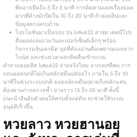
พีคอาจยืดถึง 5 ถึง 8 นาที การติดตามเคสเรื่องยอด
ฝากที่ค้างมักปิดใน 10 ถึง 20 นาที ถ้าส่งสลิปและ
ข้อมูลตรงครบถ้วน
โปรโมชันมาเป็นรอบ รุ่น lotto432 ล่าสุด เคยมีโปร
คืนยอดเล่นรวมวันละเปอร์เซ็นต์เล็กๆ พร้อม
กิจกรรมลุ้นเครดิต จุดที่ต้องอ่านคือเพดานถอนจาก
โบนัส และช่วงเวลาเครดิตคืนเข้าระบบ
คำถามยอดฮิต lotto432 จ่ายจริงไหม จากเคสที่พบ การ
ถอนยอดปกติไม่เกินหลักหมื่นปล่อยไว ภายใน 5 ถึง 10
นาทีในช่วงระบบปกติ ยอดหลักหมื่นปลายถึงหลักแสน
ต้องผ่านการตรวจซ้ำ อาจราว 15 ถึง 60 นาที ทั้งนี้
แนะนำยืนยันตัวตนให้ครบตั้งแต่ต้น จะช่วยให้ระบบ
อนุมัติเร็วขึ้น
หวยลาว หวยฮานอย