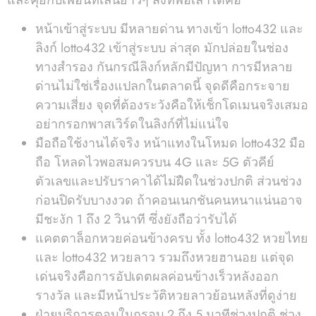
และคุยกับเพื่อนที่เล่นยาวๆ สิ่งที่พอเล่าได้คือ
หน้าเข้าสู่ระบบ มีหลายด่าน ทางเข้า lotto432 และ
ลิงก์ lotto432 เข้าสู่ระบบ ล่าสุด มักปล่อยในช่อง
ทางสำรอง กันกรณีลิงก์หลักมีปัญหา การมีหลาย
ด่านไม่ใช่เรื่องแปลกในตลาดนี้ จุดดีคือกระจาย
ความเสี่ยง จุดที่ต้องระวังคือให้เช็กโดเมนจริงเสมอ
อย่ากรอกพาสเวิร์ดในลิงก์ที่ไม่แน่ใจ
มือถือใช้งานได้จริง หน้าแทงในโหมด lotto432 มือ
ถือ โหลดไวพอสมควรบน 4G และ 5G ตัวคีย์
ตัวเลขและปรับราคาได้ไม่ฝืดในช่วงปกติ ส่วนช่วง
ก่อนปิดรับบางงวด ถ้าคอนเนกชันคนหนาแน่นอาจ
มีชะงัก 1 ถึง 2 วินาที ซึ่งยังถือว่ารับได้
แคตตาล็อกหวยค่อนข้างครบ ทั้ง lotto432 หวยไทย
และ lotto432 หวยลาว รวมถึงหวยฮานอย แต่จุด
เด่นจริงคือการอัปเดตผลค่อนข้างเร็วหลังออก
รางวัล และมีหน้าประวัติหวยลาวย้อนหลังที่ดูง่าย
ฝ่ายบริการตอบในกรอบ 2 ถึง 5 นาทีช่วงปกติ ช่วง