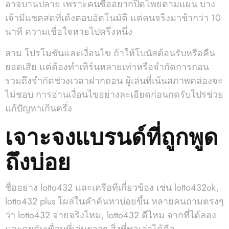
อาจบานปลาย เพราะคนซื้ออยากปิดโพยตามแผน บาง
เจ้ามีแชตสดที่เด้งตอบอัตโนมัติ แต่คนจริงมาช้ากว่า 10
นาที ความเชื่อใจหายไปครึ่งหนึ่ง
สาม โปรโมชันและเงื่อนไข ถ้าให้โบนัสต้อนรับหรือคืน
ยอดเสีย แต่ต้องทำเทิร์นหลายเท่าหรือจำกัดการถอน
รวมถึงจำกัดช่วงเวลาฝากถอน ผู้เล่นที่เน้นสภาพคล่องจะ
ไม่ชอบ การอ่านเงื่อนไขอย่างละเอียดก่อนกดรับโปรช่วย
แก้ปัญหาเกินครึ่ง
เจาะจงแบรนด์ที่ถูกพูด
ถึงบ่อย
ชื่ออย่าง lotto432 และเครือที่เกี่ยวข้อง เช่น lotto432ok,
lotto432 plus โผล่ในคำค้นหาบ่อยขึ้น หลายคนถามตรงๆ
ว่า lotto432 จ่ายจริงไหม, lotto432 ดีไหม จากที่ได้ลอง