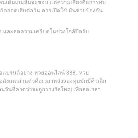
คนเดินเกมสั้นจะชอบ แต่ความเสี่ยงคือการทบ
ดยอดเสียต่อวัน ควรเปิดใช้ มันช่วยป้องกัน
อด และลดความเครียดในช่วงใกล้ปิดรับ
ือแบรนด์อย่าง หวยออนไลน์ 888, หวย
ังเกตส่วนตัวคือเวลาหลังสองทุ่มมักมีคิวเล็ก
นวันที่คาดว่าจะถูกรางวัลใหญ่ เพื่อลดเวลา