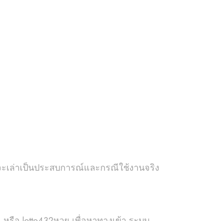
ๆ จะเล่าเป็นประสบการณ์และกรณีใช้งานจริง
วย หรือ lotto432หวย เพื่อหาทางเข้า ระบบ