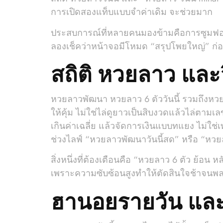
การเปิดสองแท็บแบบจำค่าเดิม จะช่วยมาก
ประสบการณ์ที่หลายคนมองข้ามคือการซูมฟอนต
ลองเช็คว่าหน้าจอมีโหมด “สรุปโพยใหญ่” ก่อน
สถิติ หวยลาว และว
หวยลาวพัฒนา หวยลาว 6 ตัววันนี้ รวมถึงหวย
ให้คุ้ม ไม่ใช่ไล่ดูยาวเป็นสิบงวดแล้วไล่ตามเลขท
เกินค่าเฉลี่ย แล้วจัดการเงินแบบทแยง ไม่ใช่เ
ช่วงไลฟ์ “หวยลาวพัฒนาวันนี้สด” หรือ “หวยลา
สิ่งหนึ่งที่ต้องเตือนคือ “หวยลาว 6 ตัว ย้อน
เพราะความซับซ้อนสูงทำให้ตัดสินใจช้าจนพ
ฮานอยรายวัน และค