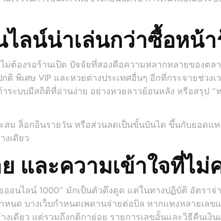
ลน์น่าเล่นกว่าซื้อหน้า
้ ไม่ต้องรอร้านเปิด ปัจจัยที่สองคือความหลากหลายของต
ปกติ พิเศษ VIP และหวยต่างประเทศอื่นๆ อีกที่กระจายช่วง
ยิ่งถ้าระบบมีสถิติที่อ่านง่าย อย่างหวยลาวย้อนหลัง หรือสรุ
ะสม ล็อกอินรายวัน หรือส่วนลดเป็นขั้นบันได ขึ้นกับยอดแ
่างเดียว
าย และความเข้าใจที่ไม
ไลน์ 1000” มักเป็นตัวดึงดูด แต่ในทางปฏิบัติ อัตราจ่ายสู
ี่กำหนด บางเว็บกำหนดเพดานจ่ายต่อบิล หากแทงหลายเลขแ
างเดียว แต่รวมถึงกติกาย่อย รายการเลขอั้นและวิธีคืนเงินเม