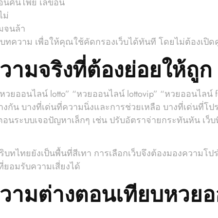
ตอนคืนโพย เลขอั้น
ไม่
ูมจนล้า
ความ เพื่อให้คุณใช้คัดกรองเว็บได้ทันที โดยไม่ต้องเปิดค
ามจริงที่ต้องย่อยให้ถูก
หวยออนไลน์ lotto” “หวยออนไลน์ lottovip” “หวยออนไลน์
กัน บางที่เด่นที่ความนิ่งและการช่วยเหลือ บางที่เด่นที่โปร
ะตอนระบบเจอปัญหาเล็กๆ เช่น ปรับอัตราจ่ายกระทันหัน เว็บท
ทไทยยังเป็นพื้นที่สีเทา การเลือกเว็บจึงต้องมองความโป
่ยอมรับความเสี่ยงได้
้างความต่างตอนเทียบหวย