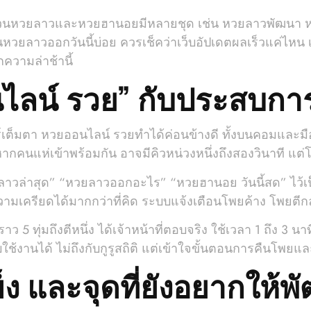
ก ส่วนหวยลาวและหวยฮานอยมีหลายชุด เช่น หวยลาวพัฒนา หว
หวยลาวออกวันนี้บ่อย ควรเช็คว่าเว็บอัปเดตผลเร็วแค่ไหน 
วามล่าช้านี้
ลน์ รวย” กับประสบการ
์เต็มตา หวยออนไลน์ รวยทำได้ค่อนข้างดี ทั้งบนคอมและมือถ
หากคนแห่เข้าพร้อมกัน อาจมีคิวหน่วงหนึ่งถึงสองวินาที แต
ยลาวล่าสุด” “หวยลาวออกอะไร” “หวยฮานอย วันนี้สด” ไว้เป
วามเครียดได้มากกว่าที่คิด ระบบแจ้งเตือนโพยค้าง โพยตีก
 5 ทุ่มถึงตีหนึ่ง ได้เจ้าหน้าที่ตอบจริง ใช้เวลา 1 ถึง 3 น
ับใช้งานได้ ไม่ถึงกับกูรูสถิติ แต่เข้าใจขั้นตอนการคืนโพย
ง และจุดที่ยังอยากให้พ