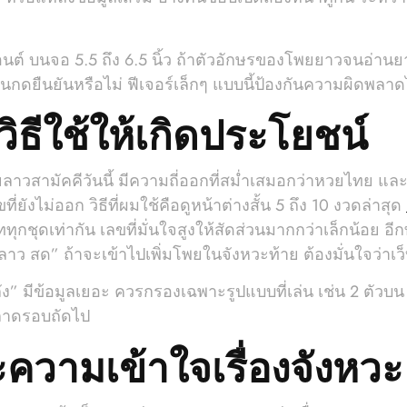
์ บนจอ 5.5 ถึง 6.5 นิ้ว ถ้าตัวอักษรของโพยยาวจนอ่านย
กดยืนยันหรือไม่ ฟีเจอร์เล็กๆ แบบนี้ป้องกันความผิดพลาดไ
ิธีใช้ให้เกิดประโยชน์
ลาวสามัคคีวันนี้ มีความถี่ออกที่สม่ำเสมอกว่าหวยไทย แล
ี่ยังไม่ออก วิธีที่ผมใช้คือดูหน้าต่างสั้น 5 ถึง 10 งวดล่าสุด
ททุกชุดเท่ากัน เลขที่มั่นใจสูงให้สัดส่วนมากกว่าเล็กน้อย อ
ว สด” ถ้าจะเข้าไปเพิ่มโพยในจังหวะท้าย ต้องมั่นใจว่าเว็
 หลัง” มีข้อมูลเยอะ ควรกรองเฉพาะรูปแบบที่เล่น เช่น 2 ตัวบ
ลาดรอบถัดไป
วามเข้าใจเรื่องจังหวะ