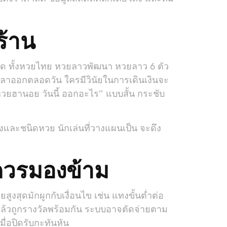
ร้าน
ลาด ทั้งหวยไทย หวยลาวพัฒนา หวยลาว 6 ตัว
เวลาออกตลอดวัน ใครมีวินัยในการเดินเงินจะ
ป “หวยฮานอย วันนี้ ออกอะไร” แบบสั้น กระชับ
ทงและชนิดหวย นักเล่นที่วางแผนเป็น จะดึง
่ควรมองข้าม
งสุดมักผูกกับเงื่อนไข เช่น แทงขั้นต่ำต่อ
ล้วถูกรางวัลพร้อมกัน ระบบอาจตัดจ่ายตาม
ื่อปิดรับกะทันหัน