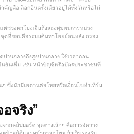
คัญคือ ล็อกอินครั้งเดียวอยู่ได้ทั้งวันหรือไม่
 แต่ช่วงหกโมงเย็นถึงสองทุ่มพบการหน่วง
บได้ จุดที่ชอบคือระบบค้นหาโพยย้อนหลัง กรอง
วงยอดปานกลางถึงสูงปานกลาง ใช้เวลาถอน
ยันเพิ่ม เช่น หน้าบัญชีหรือบัตรประชาชนที่
 ซึ่งมักมีเพดานต่อโพยหรือเงื่อนไขทำเทิร์น
อจริง”
ลขจากคลิปบอร์ด จุดต่างเล็กๆ คือการจัดวาง
่างหน้าสถิติและหน้ากรอกโพย ถ้าเว็บรองรับ