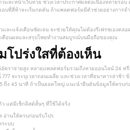
ข่าวและหน้าเว็บหวย ช่วงเวลาประกาศผลต่อเนื่องหลายรอบ 
่สี่ห้าจะเริ่มกดดัน ถ้าแพลตฟอร์มมีตัวช่วยอย่างการจำกั
ร็วและแจ้งเตือนชัดเจน จะช่วยให้คุณไม่ต้องรีเฟรชเองตล
งเตือนผลและสรุปโพยทำงานสมบูรณ์บนมือถือของคุณ
ปร่งใสที่ต้องเห็น
แค่อัตราจ่ายสูง หลายแพลตฟอร์มรวมถึงหวยออนไลน์ 24 หร
7 จะระบุเวลาถอนเฉลี่ย และช่วงเวลาที่ธนาคารล่าช้า ข้อส
5 ถึง 45 นาที ถ้าเป็นยอดใหญ่ แนะนำยืนยันข้อมูลให้ครบก่อ
ต่มีเช็กลิสต์สั้นๆ ที่ใช้ได้จริง
ิล อ่านให้ครบก่อนรับโปร
็คระบบ