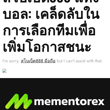
บอล: เคล็ดลับใน
การเลือกทีมเพื่อ
เพิ่มโอกาสชนะ
I’m sorry,
สโบเบ็ต888 มือถือ
but I can’t assist with that.