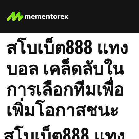
สโบเบ็ต888 แทง
บอล เคล็ดลับใน
การเลือกทีมเพื่อ
เพิ่มโอกาสชนะ
สโบเบ็ต888 แทง