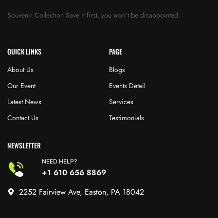
Souvenir Collection Save it first, you won’t be disappointed.
QUICK LINKS
PAGE
About Us
Blogs
Our Event
Events Detail
Latest News
Services
Contact Us
Testimonials
NEWSLETTER
NEED HELP?
+1 610 656 8869
2252 Fairview Ave, Easton, PA 18042