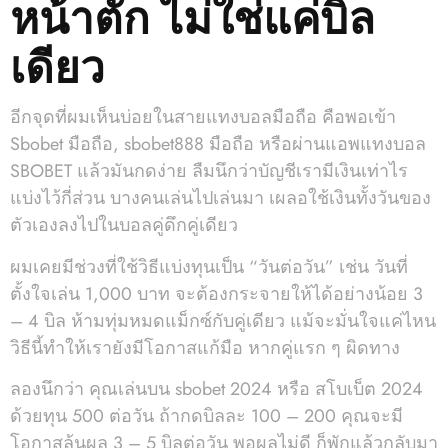
หน้าตัก ไม่ใช่แค่บิล
เดียว
อีกจุดที่ผมเห็นบ่อยในสายแทงบอลมือถือ คือพอเข้า
Sbobet มือถือ, sbobet888 มือถือ หรือผ่านแอพแทงบอล
SBOBET แล้วมันกดง่าย ลืมนึกว่าบัญชีเรามีเงินเท่าไร
แบ่งไว้กี่ส่วน บางคนเล่นไปเล่นมา เผลอใช้เงินทั้งวันของ
ตัวเองลงไปในบอลคู่ดึกคู่เดียว
ผมเคยมีช่วงที่ใช้วิธีแบ่งทุนเป็น “วันต่อวัน” เช่น วันที่
ตั้งใจเล่น 1,000 บาท จะต้องกระจายให้ได้อย่างน้อย 3
– 4 บิล ห้ามทุ่มหมดแม็กซ์กับคู่เดียว แม้จะมั่นใจแค่ไหน
วิธีนี้ทำให้เรายังมีโอกาสแก้มือ หากคู่แรก ๆ ผิดทาง
ลองนึกว่า คุณเล่นบน sbobet 2024 หรือ สโบเบ็ต 2024
ด้วยทุน 500 ต่อวัน ถ้ากดบิลละ 100 – 200 คุณจะมี
โอกาสลุ้นผล 3 – 5 บิลต่อวัน พอผลไม่ดี ก็พักแล้วกลับมา