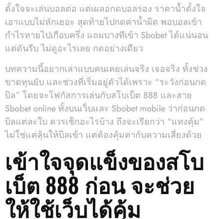
ตั้งใจจะเล่นบอลต่อ แต่เผลอกดบอลรอง ราคาน้ำตั้งใจ
เอาแบบไม่หักเยอะ สุดท้ายไปกดค่าน้ำผิด พอบอลเข้า
กำไรหายไปเกือบครึ่ง แถมบางทีเข้า Sbobet ได้แน่นอน
แต่ดันรีบ ไม่ดูอะไรเลย กดอย่างเดียว
บทความนี้อยากเล่าแบบคนเคยเล่นจริง เจอจริง ทั้งช่วง
ขาดทุนยับ และช่วงที่เริ่มอยู่ตัวได้เพราะ “ระวังก่อนกด
บิล” โดยจะโฟกัสการเล่นกับสโบเบ็ต 888 และสาย
Sbobet online ทั้งบนเว็บและ Sbobet mobile ว่าก่อนกด
บิลแต่ละใบ ควรเช็กอะไรบ้าง ถึงจะเรียกว่า “แทงคุ้ม”
ไม่ใช่แค่ลุ้นให้บิลเข้า แต่ต้องคุ้มค่ากับความเสี่ยงด้วย
เข้าใจจุดแข็งของสโบ
เบ็ต 888 ก่อน จะช่วย
ให้ใช้เว็บได้คุ้ม