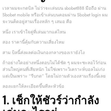
เวลาผมจะกดบิล ไม่ว่าจะเล่นบน sbobet888 มือถือ ผ่าน
Sbobet mobile หรือเข้าเล่นบนคอมผ่าน Sbobet login ผม
จะวนคิดอยู่สามเรื่องหลัก ๆ เสมอ คือ
หนึ่ง เราเข้าใจคู่ที่เล่นมากแค่ไหน
สอง ราคานี้คุ้มกับความเสี่ยงไหม
สาม บิลนี้ส่งผลต่อเงินกองกลางของเรายังไง
ถ้าอย่างใดอย่างหนึ่งตอบไม่ได้ชัด ๆ ผมจะชะลอไว้ก่อน
ส่วนใหญ่คนที่เสียหนัก ไม่ใช่เพราะวิเคราะห์บอลไม่เก่ง
แต่เป็นเพราะ “รีบกด” โดยไม่ถามตัวเองสามเรื่องนี้เลย
ลองแยกให้ละเอียดขึ้นทีละหัวข้อ
1. เช็กให้ชัวร์ว่ากำลัง