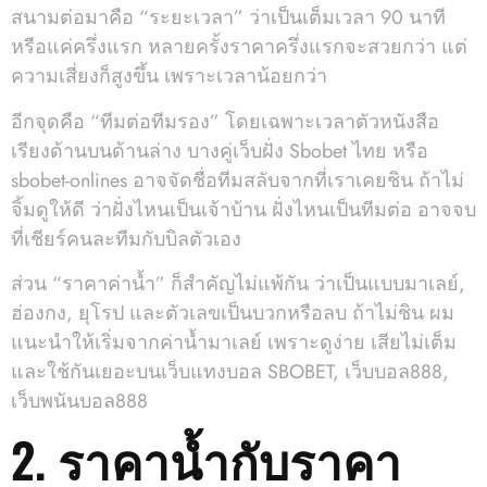
สนามต่อมาคือ “ระยะเวลา” ว่าเป็นเต็มเวลา 90 นาที
หรือแค่ครึ่งแรก หลายครั้งราคาครึ่งแรกจะสวยกว่า แต่
ความเสี่ยงก็สูงขึ้น เพราะเวลาน้อยกว่า
อีกจุดคือ “ทีมต่อทีมรอง” โดยเฉพาะเวลาตัวหนังสือ
เรียงด้านบนด้านล่าง บางคู่เว็บฝั่ง Sbobet ไทย หรือ
sbobet-onlines อาจจัดชื่อทีมสลับจากที่เราเคยชิน ถ้าไม่
จิ้มดูให้ดี ว่าฝั่งไหนเป็นเจ้าบ้าน ฝั่งไหนเป็นทีมต่อ อาจจบ
ที่เชียร์คนละทีมกับบิลตัวเอง
ส่วน “ราคาค่าน้ำ” ก็สำคัญไม่แพ้กัน ว่าเป็นแบบมาเลย์,
ฮ่องกง, ยุโรป และตัวเลขเป็นบวกหรือลบ ถ้าไม่ชิน ผม
แนะนำให้เริ่มจากค่าน้ำมาเลย์ เพราะดูง่าย เสียไม่เต็ม
และใช้กันเยอะบนเว็บแทงบอล SBOBET, เว็บบอล888,
เว็บพนันบอล888
2. ราคาน้ำกับราคา