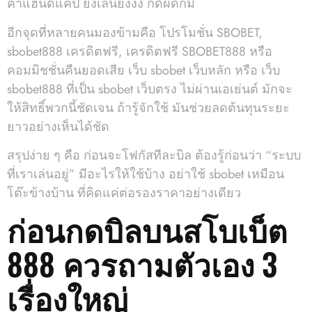
คาแฮนดิแคป ยิ่งเล่นยิ่งงง กดผิดก็มี
อีกจุดที่หลายคนมองข้ามคือ โปรโมชั่น SBOBET,
sbobet888 เครดิตฟรี, เครดิตฟรี SBOBET888 หรือ
คอมมิชชั่นคืนยอดเสีย เว็บ sbobet เว็บหลัก หรือ เว็บ
sbobet888 ที่เป็น sbobet เว็บตรง ไม่ผ่านเอเย่นต์ มักจะ
ให้สิทธิ์พวกนี้ชัดเจน ถ้ารู้จักใช้ มันช่วยลดต้นทุนระยะ
ยาวอย่างเห็นได้ชัด
สรุปง่าย ๆ คือ ก่อนจะโฟกัสทีละบิล ต้องรู้ก่อนว่า “ระบบ
ที่เราเล่นอยู่” มีอะไรให้ใช้บ้าง อย่าใช้ sbobet เหมือน
โต๊ะข้างบ้าน ที่คิดแค่ต่อรองราคาอย่างเดียว
ก่อนกดบิลบนสโบเบ็ต
888 ควรถามตัวเอง 3
เรื่องใหญ่