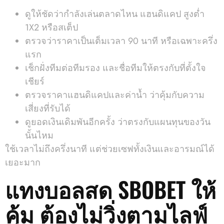
ดูให้ชัดว่ากำลังเล่นตลาดไหน แฮนดิแคป สูงต่ำ
1X2 หรือสเต็ป
ตรวจว่าราคาเป็นเต็มเวลา 90 นาที หรือเฉพาะครึ่ง
แรก
เช็กฝั่งทีมต่อทีมรอง และชื่อทีมให้ตรงกับที่ตั้งใจ
เชียร์
ตรวจราคาแฮนดิแคปและค่าน้ำ ว่าคุ้มกับความ
เสี่ยงที่รับได้
ดูยอดเงินเดิมพันอีกครั้ง ว่าตรงกับแผนทุนของวัน
นั้นไหม
ใช้เวลาไม่ถึงครึ่งนาที แต่ช่วยเซฟทั้งเงินและอารมณ์ได้
เยอะมาก
แทงบอลสด SBOBET ให้
คุ้ม ต้องไม่วิ่งตามไลฟ์