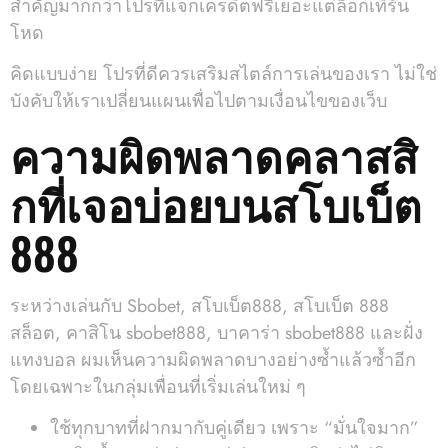
สำคัญมากกว่าโปรที่แจกเครดิตฟรีเยอะแต่ล็อกเทิร์น
โหด
คิดแบบง่าย โปรที่ดีควรเสริมสไตล์การเล่นของเรา ไม่ใช่
บังคับให้เราเปลี่ยนแผนเพื่อไปตามเงื่อนไขของเว็บ
ความผิดพลาดคลาสสิ
กที่เจอบ่อยบนสโบเบ็ต
888
ระหว่างเล่นกับ Sbobet, สโบเบ็ต888, สโบเบ็ต 888
สล็อต, คาสิโน sbobet888, บาคาร่า sbobet888 และฝั่ง
แทงบอล ผมเห็นความผิดพลาดบางอย่างซ้ำแล้วซ้ำอีก
โดยเฉพาะในกลุ่มเพื่อนที่เริ่มเล่นใหม่ ๆ
ใช้ทุกบาทที่ฝากมากับคู่เดียว เพราะ “มั่นใจมาก”