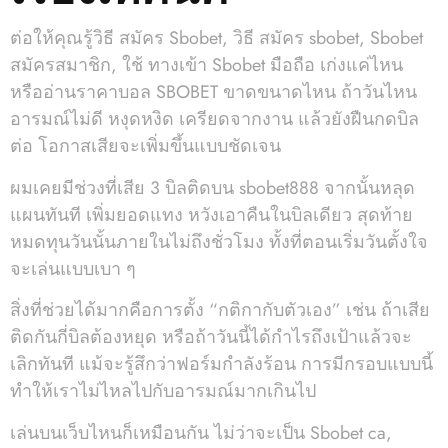
ต่อให้คุณรู้วิธี สมัคร Sbobet, วิธี สมัคร sbobet, Sbobet
สมัครสมาชิก, ใช้ ทางเข้า Sbobet มือถือ เก่งแค่ไหน
หรืออ่านราคาบอล SBOBET ขาดขนาดไหน ถ้าวันไหน
อารมณ์ไม่ดี หงุดหงิด เครียดจากงาน แล้วยังฝืนกดบิล
ต่อ โอกาสเสียจะเพิ่มขึ้นแบบชัดเจน
ผมเคยมีช่วงที่เสีย 3 บิลติดบน sbobet888 จากนั้นหลุด
แผนทันที เพิ่มยอดแทง หวังเอาคืนในบิลเดียว สุดท้าย
หมดทุนวันนั้นภายในไม่ถึงชั่วโมง ทั้งที่ตอนเริ่มวันตั้งใจ
จะเล่นแบบเบา ๆ
สิ่งที่ช่วยได้มากคือการตั้ง “กติกากับตัวเอง” เช่น ถ้าเสีย
ติดกันกี่บิลต้องหยุด หรือถ้าวันนี้ได้กำไรถึงเป้าแล้วจะ
เลิกทันที แม้จะรู้สึกว่าฟอร์มกำลังร้อน การมีกรอบแบบนี้
ทำให้เราไม่ไหลไปกับอารมณ์มากเกินไป
เล่นบนเว็บไหนก็เหมือนกัน ไม่ว่าจะเป็น Sbobet ca,