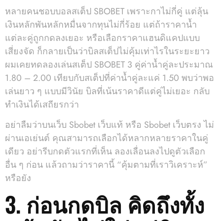
หลายคนชอบบอลสเต็ป SBOBET เพราะกาไม่กี่คู่ แต่ลุ้น
เงินหลักพันหลักหมื่นจากทุนไม่กี่ร้อย แต่ถ้าราคาน้ำ
แต่ละคู่ถูกกดลงเยอะ หรือเลือกราคาแฮนดิแคปแบบ
เสี่ยงจัด ก็กลายเป็นว่าบิลสเต็ปไม่คุ้มเท่าไรในระยะยาว
ผมเคยทดลองเล่นสเต็ป SBOBET 3 คู่ค่าน้ำคู่ละประมาณ
1.80 – 2.00 เทียบกับสเต็ปที่ค่าน้ำคู่ละแค่ 1.50 พบว่าพอ
เล่นยาว ๆ แบบมีวินัย บิลที่เน้นราคาดีแต่คู่ไม่เยอะ กลับ
ทำเงินได้เสถียรกว่า
อย่าลืมว่าบนเว็บ Sbobet เว็บแท้ หรือ Sbobet เว็บตรง ไม่
ผ่านเอเย่นต์ คุณสามารถเลือกได้หลากหลายราคาในคู่
เดียว อย่ารีบกดตัวแรกที่เห็น ลองเลื่อนลงไปดูตัวเลือก
อื่น ๆ ก่อน แล้วถามว่าราคานี้ “คุ้มตามที่เราวิเคราะห์”
หรือยัง
3. ก่อนกดบิล คิดถึงทั้ง