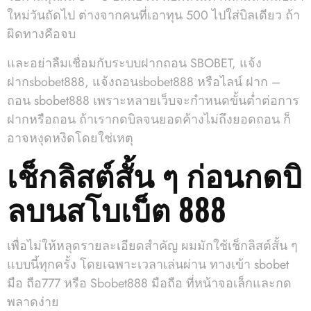
ใหม่วันถัดไป ต่างจากคนที่เอาทุน 500 ไปใส่บิลเดียว ถ้า
ผิดทางคือจบ
และอย่าลืมเชื่อมกับระบบฝากถอน SBOBET, แจ้ง
ฝากsbobet888, แจ้งถอนsbobet888 หรือไลน์ ฝาก –
ถอน sbobet888 เพราะหลายเว็บจะกำหนดขั้นต่ำต่อการ
ฝากหรือถอน ถ้าเรากดบิลจนยอดค้างไม่ถึงยอดถอน ก็
อาจหงุดหงิดโดยใช่เหตุ
เช็กลิสต์สั้น ๆ ก่อนกดบิ
ลบนสโบเบ็ต 888
เพื่อไม่ให้หลุดรายละเอียดสำคัญ ผมมักใช้เช็กลิสต์สั้น ๆ
แบบนี้ทุกครั้ง โดยเฉพาะเวลาเล่นผ่าน ทางเข้า sbobet
มือ ถือ777 หรือ Sbobet888 มือถือ ที่หน้าจอเล็กและกด
พลาดง่าย