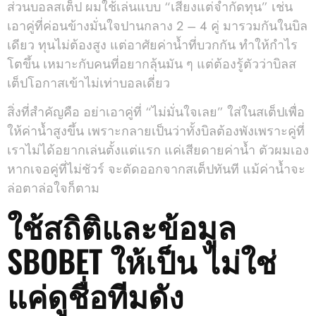
ส่วนบอลสเต็ป ผมใช้เล่นแบบ “เสี่ยงแต่จำกัดทุน” เช่น
เอาคู่ที่ค่อนข้างมั่นใจปานกลาง 2 – 4 คู่ มารวมกันในบิล
เดียว ทุนไม่ต้องสูง แต่อาศัยค่าน้ำที่บวกกัน ทำให้กำไร
โตขึ้น เหมาะกับคนที่อยากลุ้นมัน ๆ แต่ต้องรู้ตัวว่าบิลส
เต็ปโอกาสเข้าไม่เท่าบอลเดี่ยว
สิ่งที่สำคัญคือ อย่าเอาคู่ที่ “ไม่มั่นใจเลย” ใส่ในสเต็ปเพื่อ
ให้ค่าน้ำสูงขึ้น เพราะกลายเป็นว่าทั้งบิลต้องพังเพราะคู่ที่
เราไม่ได้อยากเล่นตั้งแต่แรก แค่เสียดายค่าน้ำ ตัวผมเอง
หากเจอคู่ที่ไม่ชัวร์ จะตัดออกจากสเต็ปทันที แม้ค่าน้ำจะ
ล่อตาล่อใจก็ตาม
ใช้สถิติและข้อมูล
SBOBET ให้เป็น ไม่ใช่
แค่ดูชื่อทีมดัง