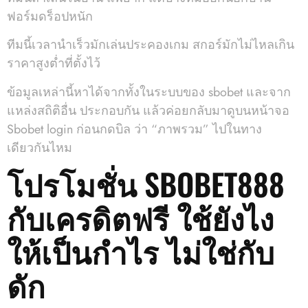
ฟอร์มดร็อปหนัก
ทีมนี้เวลานำเร็วมักเล่นประคองเกม สกอร์มักไม่ไหลเกิน
ราคาสูงต่ำที่ตั้งไว้
ข้อมูลเหล่านี้หาได้จากทั้งในระบบของ sbobet และจาก
แหล่งสถิติอื่น ประกอบกัน แล้วค่อยกลับมาดูบนหน้าจอ
Sbobet login ก่อนกดบิล ว่า “ภาพรวม” ไปในทาง
เดียวกันไหม
โปรโมชั่น SBOBET888
กับเครดิตฟรี ใช้ยังไง
ให้เป็นกำไร ไม่ใช่กับ
ดัก