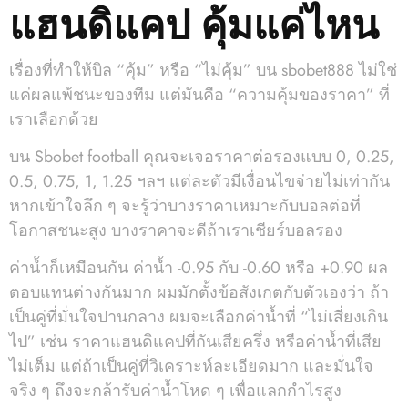
แฮนดิแคป คุ้มแค่ไหน
เรื่องที่ทำให้บิล “คุ้ม” หรือ “ไม่คุ้ม” บน sbobet888 ไม่ใช่
แค่ผลแพ้ชนะของทีม แต่มันคือ “ความคุ้มของราคา” ที่
เราเลือกด้วย
บน Sbobet football คุณจะเจอราคาต่อรองแบบ 0, 0.25,
0.5, 0.75, 1, 1.25 ฯลฯ แต่ละตัวมีเงื่อนไขจ่ายไม่เท่ากัน
หากเข้าใจลึก ๆ จะรู้ว่าบางราคาเหมาะกับบอลต่อที่
โอกาสชนะสูง บางราคาจะดีถ้าเราเชียร์บอลรอง
ค่าน้ำก็เหมือนกัน ค่าน้ำ -0.95 กับ -0.60 หรือ +0.90 ผล
ตอบแทนต่างกันมาก ผมมักตั้งข้อสังเกตกับตัวเองว่า ถ้า
เป็นคู่ที่มั่นใจปานกลาง ผมจะเลือกค่าน้ำที่ “ไม่เสี่ยงเกิน
ไป” เช่น ราคาแฮนดิแคปที่กันเสียครึ่ง หรือค่าน้ำที่เสีย
ไม่เต็ม แต่ถ้าเป็นคู่ที่วิเคราะห์ละเอียดมาก และมั่นใจ
จริง ๆ ถึงจะกล้ารับค่าน้ำโหด ๆ เพื่อแลกกำไรสูง