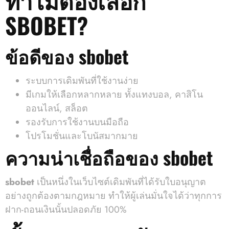
ทำไมต้องเลือก
SBOBET?
ข้อดีของ sbobet
ระบบการเดิมพันที่ใช้งานง่าย
มีเกมให้เลือกหลากหลาย ทั้งแทงบอล, คาสิโน
ออนไลน์, สล็อต
รองรับการใช้งานบนมือถือ
โปรโมชั่นและโบนัสมากมาย
ความน่าเชื่อถือของ sbobet
sbobet
เป็นหนึ่งในเว็บไซต์เดิมพันที่ได้รับใบอนุญาต
อย่างถูกต้องตามกฎหมาย ทำให้ผู้เล่นมั่นใจได้ว่าทุกการ
ฝาก-ถอนเงินนั้นปลอดภัย 100%