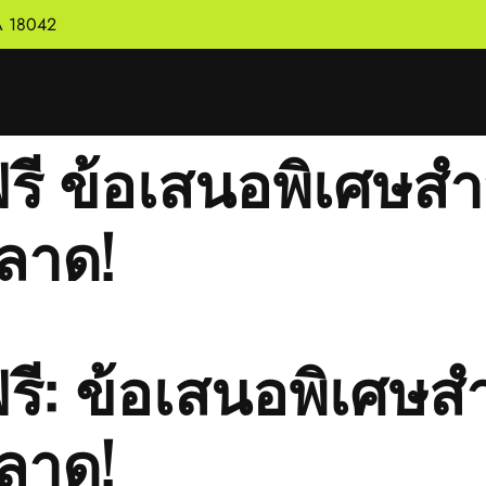
PA 18042
ฟรี ข้อเสนอพิเศษส
พลาด!
ฟรี: ข้อเสนอพิเศษ
พลาด!