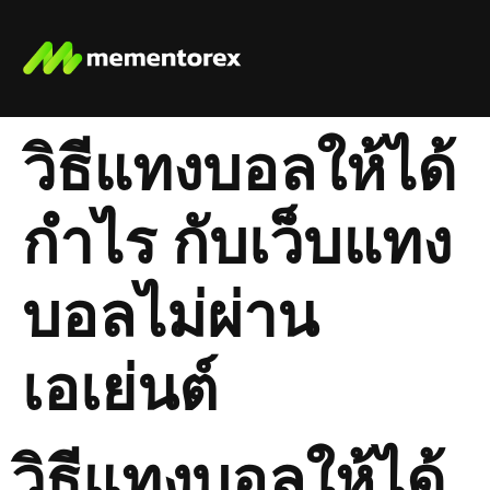
วิธีแทงบอลให้ได้
กำไร กับเว็บแทง
บอลไม่ผ่าน
เอเย่นต์
วิธีแทงบอลให้ได้