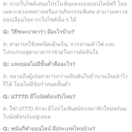
A: บางเว็บไซต์เสนอโปรโมชั่นแทงบอลออนไลน์ฟรี โดย
เฉพาะช่วงเทศกาลหรืองานกิจกรรมพิเศษ สามารถตรวจ
สอบเงื่อนไขจากเว็บไซต์นั้น ๆ ได้
Q: วิธีชนะบาคาร่า มีอะไรบ้าง?
A: สามารถใช้เทคนิคเดินเงิน, การอ่านเค้าไพ่ และ
โปรแกรมสูตรบาคาร่าช่วยในการตัดสินใจ
Q: แทงบอลไม่มีขั้นต่ำคืออะไร?
A: หมายถึงผู้เล่นสามารถวางเดิมพันในจำนวนเงินเท่าไร
ก็ได้ โดยไม่มีข้อกำหนดขั้นต่ำ
Q: U777D มีโบนัสต้อนรับไหม?
A: ใช่! U777D มักจะมีโปรโมชั่นสมัครสมาชิกใหม่พร้อม
โบนัสต้อนรับอยู่เสมอ
Q: พนันกีฬาออนไลน์ มีประเภทไหนบ้าง?