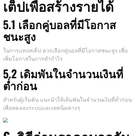
เต็ปเพื่อสร้างรายได้
5.1 เลือกคู่บอลที่มีโอกาส
ชนะสูง
ในการแทงสเต็ป ควรเลือกคู่บอลที่มีโอกาสชนะสูง เพื่อ
เพิ่มโอกาสในการทำกำไร
5.2 เดิมพันในจำนวนเงินที่
ต่ำก่อน
สำหรับผู้เริ่มต้น แนะนำให้เดิมพันในจำนวนเงินที่ต่ำก่อน
เพื่อทดลองระบบและเทคนิคต่างๆ