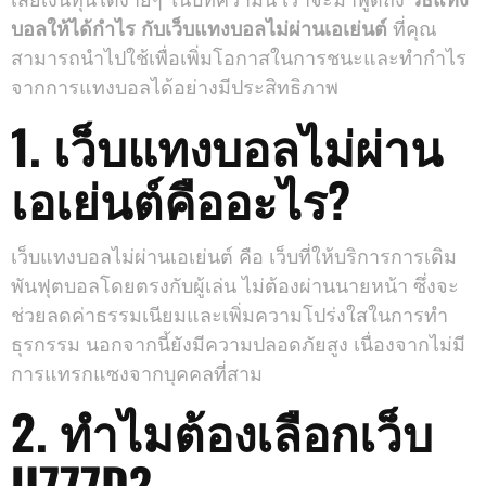
เสียเงินทุนได้ง่ายๆ ในบทความนี้ เราจะมาพูดถึง
วิธีแทง
บอลให้ได้กำไร กับเว็บแทงบอลไม่ผ่านเอเย่นต์
ที่คุณ
สามารถนำไปใช้เพื่อเพิ่มโอกาสในการชนะและทำกำไร
จากการแทงบอลได้อย่างมีประสิทธิภาพ
1. เว็บแทงบอลไม่ผ่าน
เอเย่นต์คืออะไร?
เว็บแทงบอลไม่ผ่านเอเย่นต์ คือ เว็บที่ให้บริการการเดิม
พันฟุตบอลโดยตรงกับผู้เล่น ไม่ต้องผ่านนายหน้า ซึ่งจะ
ช่วยลดค่าธรรมเนียมและเพิ่มความโปร่งใสในการทำ
ธุรกรรม นอกจากนี้ยังมีความปลอดภัยสูง เนื่องจากไม่มี
การแทรกแซงจากบุคคลที่สาม
2. ทำไมต้องเลือกเว็บ
U777D?