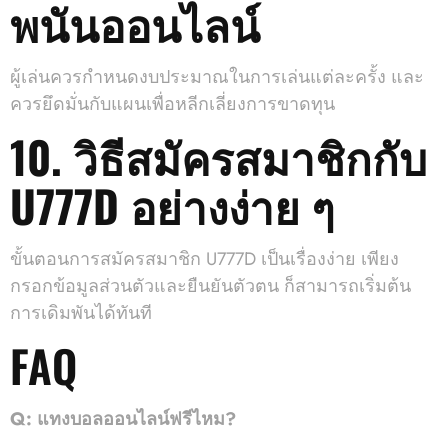
พนันออนไลน์
ผู้เล่นควรกำหนดงบประมาณในการเล่นแต่ละครั้ง และ
ควรยึดมั่นกับแผนเพื่อหลีกเลี่ยงการขาดทุน
10. วิธีสมัครสมาชิกกับ
U777D อย่างง่าย ๆ
ขั้นตอนการสมัครสมาชิก U777D เป็นเรื่องง่าย เพียง
กรอกข้อมูลส่วนตัวและยืนยันตัวตน ก็สามารถเริ่มต้น
การเดิมพันได้ทันที
FAQ
Q: แทงบอลออนไลน์ฟรีไหม?