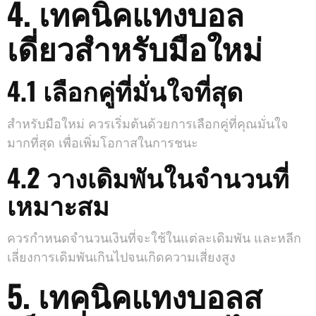
4. เทคนิคแทงบอล
เดี่ยวสำหรับมือใหม่
4.1 เลือกคู่ที่มั่นใจที่สุด
สำหรับมือใหม่ ควรเริ่มต้นด้วยการเลือกคู่ที่คุณมั่นใจ
มากที่สุด เพื่อเพิ่มโอกาสในการชนะ
4.2 วางเดิมพันในจำนวนที่
เหมาะสม
ควรกำหนดจำนวนเงินที่จะใช้ในแต่ละเดิมพัน และหลีก
เลี่ยงการเดิมพันเกินไปจนเกิดความเสี่ยงสูง
5. เทคนิคแทงบอลส