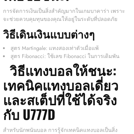
การจัดการเงินเป็นสิ่งสำคัญมากในเกมบาคาร่า เพราะ
จะช่วยควบคุมทุนของคุณให้อยู่ในระดับที่ปลอดภัย
วิธีเดินเงินแบบต่างๆ
สูตร Martingale: แทงสองเท่าตัวเมื่อแพ้
สูตร Fibonacci: ใช้เลข Fibonacci ในการเดิมพัน
วิธีแทงบอลให้ชนะ:
เทคนิคแทงบอลเดี่ยว
และสเต็ปที่ใช้ได้จริง
กับ U777D
สำหรับนักพนันบอล การรู้จักเทคนิคแทงบอลเป็นสิ่ง