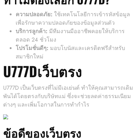
ความปลอดภัย:
ใช้เทคโนโลยีการเข้ารหัสข้อมูล
เพื่อรักษาความปลอดภัยของข้อมูลส่วนตัว
บริการลูกค้า:
มีทีมงานมืออาชีพคอยให้บริการ
ตลอด 24 ชั่วโมง
โปรโมชั่นดีๆ:
มอบโบนัสและเครดิตฟรีสำหรับ
สมาชิกใหม่
U777Dเว็บตรง
U777D เป็นเว็บตรงที่ไม่มีเอเย่นต์ ทำให้คุณสามารถเดิม
พันได้โดยตรงกับบริษัทแม่ ซึ่งจะช่วยลดค่าธรรมเนียม
ต่างๆ และเพิ่มโอกาสในการทำกำไร
ข้อดีของเว็บตรง