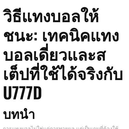
วิธีแทงบอลให้
ชนะ: เทคนิคแทง
บอลเดี่ยวและส
เต็ปที่ใช้ได้จริงกับ
U777D
บทนำ
การแทงบอลไม่ใช่แค่การทายผล แต่เป็นเกมที่ต้องใช้