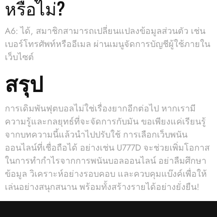
หรือไม่?
A6: ได้, สมาชิกสามารถเปลี่ยนแปลงข้อมูลส่วนตัว เช่น
เบอร์โทรศัพท์หรืออีเมล ผ่านเมนูจัดการบัญชีผู้ใช้ภายใน
เว็บไซต์
สรุป
การเดิมพันฟุตบอลไม่ใช่เรื่องยากอีกต่อไป หากเรามี
ความรู้และกลยุทธ์ที่จะจัดการกับมัน ขอเพียงแค่เรียนรู้
จากบทความนี้แล้วนำไปปรับใช้ การเลือกเว็บพนัน
ออนไลน์ที่เชื่อถือได้ อย่างเช่น U777D จะช่วยเพิ่มโอกาส
ในการทำกำไรจากการพนันบอลออนไลน์ อย่าลืมศึกษา
ข้อมูล วิเคราะห์อย่างรอบคอบ และควบคุมแบ๊งค์เพื่อให้
เล่นอย่างสนุกสนาน พร้อมทั้งสร้างรายได้อย่างยั่งยืน!