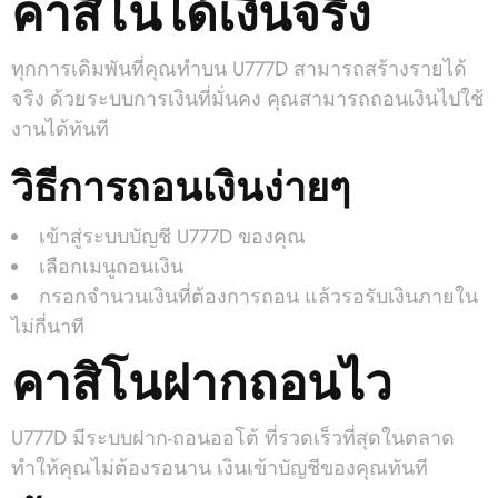
คาสิโนได้เงินจริง
ทุกการเดิมพันที่คุณทำบน U777D สามารถสร้างรายได้
จริง ด้วยระบบการเงินที่มั่นคง คุณสามารถถอนเงินไปใช้
งานได้ทันที
วิธีการถอนเงินง่ายๆ
เข้าสู่ระบบบัญชี U777D ของคุณ
เลือกเมนูถอนเงิน
กรอกจำนวนเงินที่ต้องการถอน แล้วรอรับเงินภายใน
ไม่กี่นาที
คาสิโนฝากถอนไว
U777D มีระบบฝาก-ถอนออโต้ ที่รวดเร็วที่สุดในตลาด
ทำให้คุณไม่ต้องรอนาน เงินเข้าบัญชีของคุณทันที