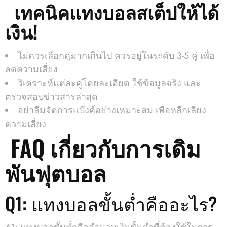
เทคนิคแทงบอลสเต็ปให้ได้
เงิน!
ไม่ควรเลือกคู่มากเกินไป ควรอยู่ในระดับ 3-5 คู่ เพื่อ
ลดความเสี่ยง
วิเคราะห์แต่ละคู่โดยละเอียด ใช้ข้อมูลจริง และ
ตรวจสอบข่าวสารล่าสุด
อย่าลืมจัดการแบ๊งค์อย่างเหมาะสม เพื่อหลีกเลี่ยง
ความเสี่ยง
FAQ เกี่ยวกับการเดิม
พันฟุตบอล
Q1: แทงบอลขั้นต่ำคืออะไร?