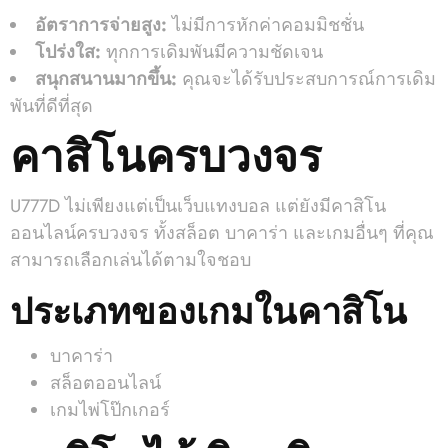
อัตราการจ่ายสูง:
ไม่มีการหักค่าคอมมิชชั่น
โปร่งใส:
ทุกการเดิมพันมีความชัดเจน
สนุกสนานมากขึ้น:
คุณจะได้รับประสบการณ์การเดิม
พันที่ดีที่สุด
คาสิโนครบวงจร
U777D ไม่เพียงแต่เป็นเว็บแทงบอล แต่ยังมีคาสิโน
ออนไลน์ครบวงจร ทั้งสล็อต บาคาร่า และเกมอื่นๆ ที่คุณ
สามารถเลือกเล่นได้ตามใจชอบ
ประเภทของเกมในคาสิโน
บาคาร่า
สล็อตออนไลน์
เกมไพ่โป๊กเกอร์