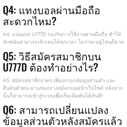
Q4: แทงบอลผ่านมือถือ
สะดวกไหม?
A4: แน่นอน! U777D รองรับการใช้งานผ่านมือถือ ทำให้
นักพนันสามารถเข้าเล่นได้ทุกเวลา ไม่ว่าจะอยู่ไหนก็ตาม
Q5: วิธีสมัครสมาชิกบน
U777D ต้องทำอย่างไร?
A5: สมัครสมาชิกง่ายๆ เพียงกรอกข้อมูลส่วนตัว และ
ยืนยันตัวตน ผ่านช่องทางสมัครบนหน้าเว็บไซต์ หลังจาก
นั้นก็สามารถเข้าสู่ระบบเพื่อเริ่มเดิมพันได้ทันที!
Q6: สามารถเปลี่ยนแปลง
ข้อมูลส่วนตัวหลังสมัครแล้ว