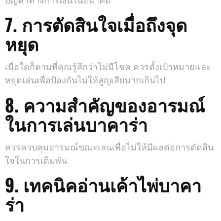
ปัญหาทางการเงินในอนาคต
7. การตัดสินใจเมื่อถึงจุด
หยุด
เมื่อใดก็ตามที่คุณรู้สึกว่าไม่มีโชค ควรตั้งเป้าหมายและ
หยุดเล่นเพื่อป้องกันไม่ให้สูญเสียมากเกินไป
8. ความสำคัญของอารมณ์
ในการเล่นบาคาร่า
ควรควบคุมอารมณ์ขณะเล่นเพื่อไม่ให้มีผลต่อการตัดสิน
ใจในการเดิมพัน
9. เทคนิคอ่านเค้าไพ่บาคา
ร่า