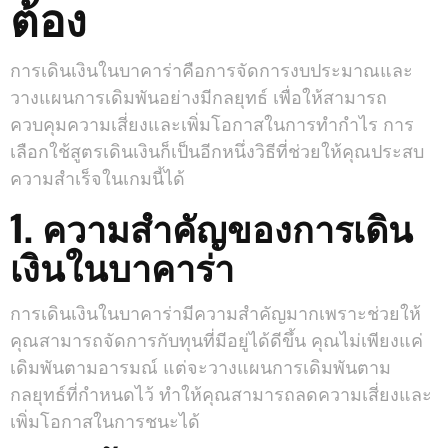
ต้อง
การเดินเงินในบาคาร่าคือการจัดการงบประมาณและ
วางแผนการเดิมพันอย่างมีกลยุทธ์ เพื่อให้สามารถ
ควบคุมความเสี่ยงและเพิ่มโอกาสในการทำกำไร การ
เลือกใช้สูตรเดินเงินก็เป็นอีกหนึ่งวิธีที่ช่วยให้คุณประสบ
ความสำเร็จในเกมนี้ได้
1. ความสำคัญของการเดิน
เงินในบาคาร่า
การเดินเงินในบาคาร่ามีความสำคัญมากเพราะช่วยให้
คุณสามารถจัดการกับทุนที่มีอยู่ได้ดีขึ้น คุณไม่เพียงแค่
เดิมพันตามอารมณ์ แต่จะวางแผนการเดิมพันตาม
กลยุทธ์ที่กำหนดไว้ ทำให้คุณสามารถลดความเสี่ยงและ
เพิ่มโอกาสในการชนะได้