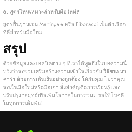
6. สูตรไหนเหมาะสำหรับมือใหม่?
สูตรพื้นฐานเช่น Martingale หรือ Fibonacci เป็นตัวเลือก
ที่ดีสำหรับมือใหม่
สรุป
ด้วยข้อมูลและเทคนิคต่าง ๆ ที่เราได้พูดถึงในบทความนี้
หวังว่าจะช่วยเสริมสร้างความเข้าใจเกี่ยวกับ
วิธีชนะบา
คาร่า ด้วยการเดินเงินอย่างถูกต้อง
ให้กับคุณ ไม่ว่าคุณ
จะเป็นมือใหม่หรือมือเก๋า สิ่งสำคัญคือการเรียนรู้และ
ปรับปรุงกลยุทธ์เพื่อเพิ่มโอกาสในการชนะ ขอให้โชคดี
ในทุกการเดิมพัน!