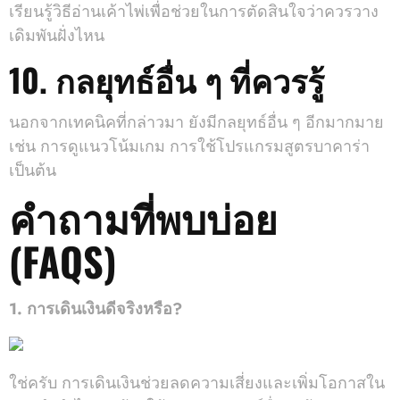
เรียนรู้วิธีอ่านเค้าไพ่เพื่อช่วยในการตัดสินใจว่าควรวาง
เดิมพันฝั่งไหน
10. กลยุทธ์อื่น ๆ ที่ควรรู้
นอกจากเทคนิคที่กล่าวมา ยังมีกลยุทธ์อื่น ๆ อีกมากมาย
เช่น การดูแนวโน้มเกม การใช้โปรแกรมสูตรบาคาร่า
เป็นต้น
คำถามที่พบบ่อย
(FAQS)
1. การเดินเงินดีจริงหรือ?
ใช่ครับ การเดินเงินช่วยลดความเสี่ยงและเพิ่มโอกาสใน