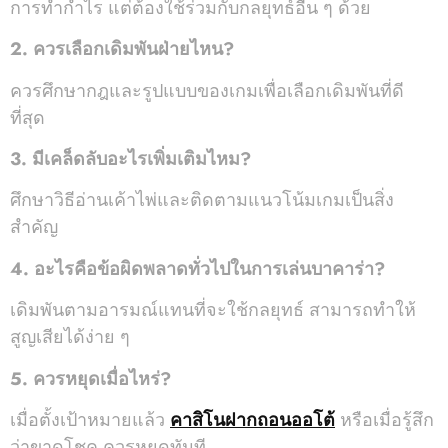
การทำกำไร แต่ต้องใช้ร่วมกับกลยุทธ์อื่น ๆ ด้วย
2. ควรเลือกเดิมพันฝ่ายไหน?
ควรศึกษากฎและรูปแบบของเกมเพื่อเลือกเดิมพันที่ดี
ที่สุด
3. มีเคล็ดลับอะไรเพิ่มเติมไหม?
ศึกษาวิธีอ่านเค้าไพ่และติดตามแนวโน้มเกมเป็นสิ่ง
สำคัญ
4. อะไรคือข้อผิดพลาดทั่วไปในการเล่นบาคาร่า?
เดิมพันตามอารมณ์แทนที่จะใช้กลยุทธ์ สามารถทำให้
สูญเสียได้ง่าย ๆ
5. ควรหยุดเมื่อไหร่?
เมื่อตั้งเป้าหมายแล้ว
คาสิโนฝากถอนออโต้
หรือเมื่อรู้สึก
ว่าขาดโชค ควรหยุดทันที