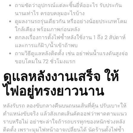
ถามชัดว่าอุปกรณ์แต่ละชิ้นยี่ห้ออะไร รับประกัน
นานเท่าไร ครอบคลุมอะไรบ้าง
ดูผลงานรถรุ่นเดียวกัน หรืออย่างน้อยประเภทโคม
ใกล้เคียง พร้อมภาพก่อนหลัง
ตกลงเรื่องการตั้งไฟซ้ำหลังใช้งาน 1 ถึง 2 สัปดาห์
และการแก้ฝ้า/น้ำเข้าถ้าพบ
ถามวิธีดูแลหลังติดตั้ง เช่น อย่าพ่นน้ำแรงดันสูงจ่อ
ขอบโคมใน 72 ชั่วโมงแรก
ดูแลหลังงานเสร็จ ให้
ไฟอยู่ทรงยาวนาน
หลังรับรถ ลองขับกลางคืนบนถนนเส้นที่คุ้น ปรับเบาะให้
ตำแหน่งขับจริง แล้วสังเกตเส้นคัตออฟว่าพาดตามแนว
ราบหรือไม่ อย่าชะล่าใจถ้ารถบรรทุกของหนักช่วงหลัง
ติดตั้ง เพราะมุมไฟหน้าอาจเปลี่ยนได้ นัดร้านตั้งไฟซ้ำ