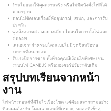
ร้านไม่ยอมให้ดูผลงานจริง หรือไม่มีผนังตั้งไฟที่ได้
มาตรฐาน
ตอบไม่ชัดเจนเรื่องยี่ห้ออุปกรณ์, สเปก, และการรับ
ประกัน
พูดถึงความสว่างอย่างเดียว ไม่สนใจการตั้งไฟและ
คัตออฟ
เสนอเจาะฝาครอบโคมแบบไม่มีชุดซีลหรือท่อ
ระบายที่เหมาะสม
รีบเร่งปิดการขาย ทั้งที่รถคุณมีเงื่อนไขพิเศษ เช่น
ระบบไฟ CANBUS หรือมอเตอร์ปรับระดับเดิม
สรุปบทเรียนจากหน้า
งาน
ไฟหน้ารถยนต์ที่ดีไม่ใช่เรื่องโชค แต่คือผลจากสามอย่าง
ที่สอดคล้องกัน โคมและเลนส์ที่เหมาะ, หลอดที่เข้าคู่,