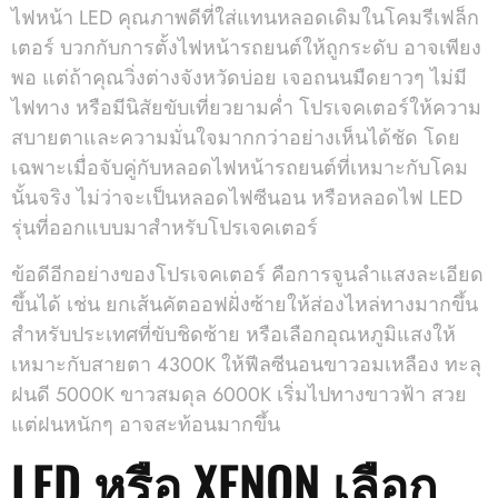
ไฟหน้า LED คุณภาพดีที่ใส่แทนหลอดเดิมในโคมรีเฟล็ก
เตอร์ บวกกับการตั้งไฟหน้ารถยนต์ให้ถูกระดับ อาจเพียง
พอ แต่ถ้าคุณวิ่งต่างจังหวัดบ่อย เจอถนนมืดยาวๆ ไม่มี
ไฟทาง หรือมีนิสัยขับเที่ยวยามค่ำ โปรเจคเตอร์ให้ความ
สบายตาและความมั่นใจมากกว่าอย่างเห็นได้ชัด โดย
เฉพาะเมื่อจับคู่กับหลอดไฟหน้ารถยนต์ที่เหมาะกับโคม
นั้นจริง ไม่ว่าจะเป็นหลอดไฟซีนอน หรือหลอดไฟ LED
รุ่นที่ออกแบบมาสำหรับโปรเจคเตอร์
ข้อดีอีกอย่างของโปรเจคเตอร์ คือการจูนลำแสงละเอียด
ขึ้นได้ เช่น ยกเส้นคัตออฟฝั่งซ้ายให้ส่องไหล่ทางมากขึ้น
สำหรับประเทศที่ขับชิดซ้าย หรือเลือกอุณหภูมิแสงให้
เหมาะกับสายตา 4300K ให้ฟีลซีนอนขาวอมเหลือง ทะลุ
ฝนดี 5000K ขาวสมดุล 6000K เริ่มไปทางขาวฟ้า สวย
แต่ฝนหนักๆ อาจสะท้อนมากขึ้น
LED หรือ XENON เลือก