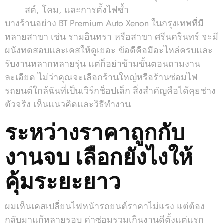
สต์, โคม, และการตั้งไฟซ้ำ
บางร้านอย่าง BT Premium Auto Xenon ในกรุงเทพที่มี
หลายสาขา เช่น รามอินทรา หรือสาขา ศรีนครินทร์ จะมี
ผนังทดสอบและเคสให้ดูเยอะ ข้อดีคือมีอะไหล่ครบและ
รับงานหลากหลายรุ่น แต่ก็อย่าข้ามขั้นตอนถามงาน
ละเอียด ไม่ว่าคุณจะเลือกร้านใหญ่หรือร้านซ่อมไฟ
รถยนต์ใกล้ฉันที่เป็นเวิร์กช็อปเล็ก สิ่งสำคัญคือได้คุยช่าง
ตัวจริง เห็นแนวคิดและวิธีทำงาน
ระหว่างราคาถูกกับ
งานจบ เลือกยังไงให้
คุ้มระยะยาว
ผมเห็นเคสเปลี่ยนไฟหน้ารถยนต์ราคาไม่แรง แต่ต้อง
กลับมาแก้หลายรอบ ค่าซ่อมรวมเกินงานดีตั้งแต่แรก