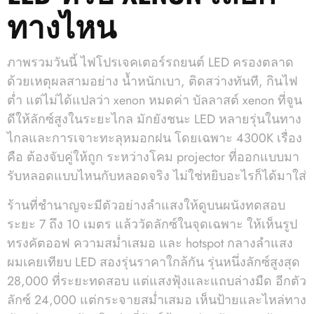
ทางไหน
ภาพรวมวันนี้ ไฟโปรเจคเตอร์รถยนต์ LED ครองตลาด
ด้วยเหตุผลสามอย่าง น้ำหนักเบา, ติดสว่างทันที, กินไฟ
ต่ำ แต่ไม่ได้แปลว่า xenon หมดค่า บัลลาสต์ xenon ที่จูน
ดีให้ลักซ์สูงในระยะไกล มักยังชนะ LED หลายรุ่นในทาง
ไกลและการเจาะทะลุหมอกฝน โดยเฉพาะ 4300K เรื่อง
คือ ต้องจับคู่ให้ถูก ระหว่างโคม projector ที่ออกแบบมา
รับหลอดแบบไหนกับหลอดจริง ไม่ใช่หยิบอะไรก็ได้มาใส่
ร้านที่ชำนาญจะมีตัวอย่างลำแสงให้ดูบนผนังทดสอบ
ระยะ 7 ถึง 10 เมตร แล้ววัดลักซ์ในจุดเฉพาะ ให้เห็นรูป
ทรงคัตออฟ ความสม่ำเสมอ และ hotspot กลางลำแสง
ผมเคยเทียบ LED สองรุ่นราคาใกล้กัน รุ่นหนึ่งลักซ์สูงสุด
28,000 ที่ระยะทดสอบ แต่แสงฟุ้งและแถบล่างมืด อีกตัว
ลักซ์ 24,000 แต่กระจายสม่ำเสมอ เห็นป้ายและไหล่ทาง