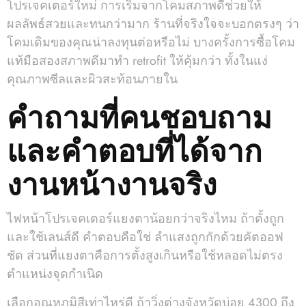
โปรเจคเตอร์ใหม่ การเริ่มจากโคมสภาพดีช่วยให้
ผลลัพธ์สวยและทนกว่ามาก ร้านที่จริงใจจะบอกตรงๆ ว่า
โคมเดิมของคุณน่าลงทุนต่อหรือไม่ บางครั้งการซื้อโคม
แท้มือสองสภาพดีมาทำ retrofit ให้คุ้มกว่า ทั้งในแง่
คุณภาพซีลและผิวสะท้อนภายใน
คำถามที่คนชอบถาม
และคำตอบที่ได้จาก
งานหน้างานจริง
ไฟหน้าโปรเจคเตอร์แยงตาน้อยกว่าจริงไหม ถ้าตั้งถูก
และใช้เลนส์ดี คำตอบคือใช่ ลำแสงถูกกักด้วยคัตออฟ
ชัด ส่วนที่แยงตาคือการตั้งสูงเกินหรือใช้หลอดไม่ตรง
ตำแหน่งจุดกำเนิด
เลือกอุณหภูมิสีเท่าไหร่ดี ถ้าวิ่งต่างจังหวัดบ่อย 4300 ถึง