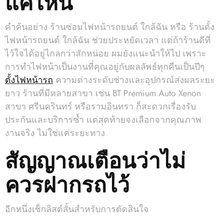
แค่ไหน
คำค้นอย่าง ร้านซ่อมไฟหน้ารถยนต์ ใกล้ฉัน หรือ ร้านตั้ง
ไฟหน้ารถยนต์ ใกล้ฉัน ช่วยประหยัดเวลา แต่ถ้าร้านดีที่
ไว้ใจได้อยู่ไกลกว่าสักหน่อย ผมยังแนะนำให้ไป เพราะ
การทำไฟหน้าเป็นงานที่คุณอยู่กับผลลัพธ์ทุกคืนเป็นปีๆ
ตั้งไฟหน้ารถ
ความต่างระดับช่างและอุปกรณ์ส่งผลระยะ
ยาว ร้านที่มีหลายสาขา เช่น BT Premium Auto Xenon
สาขา ศรีนครินทร์ หรือรามอินทรา ก็สะดวกเรื่องรับ
ประกันและบริการซ้ำ แต่สุดท้ายจงเลือกจากคุณภาพ
งานจริง ไม่ใช่แค่ระยะทาง
สัญญาณเตือนว่าไม่
ควรฝากรถไว้
อีกหนึ่งเช็กลิสต์สั้นสำหรับการตัดสินใจ