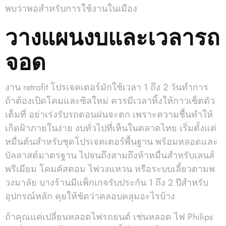
พบว่าพอสำหรับการใช้งานในเมือง
วางแผนงบและเวลารถ
จอด
งาน retrofit โปรเจคเตอร์มักใช้เวลา 1 ถึง 2 วันทำการ
ถ้าต้องเปิดโคมและซิลใหม่ ควรมีเวลาทิ้งให้กาวเซ็ตตัว
เต็มที่ อย่าเร่งรับรถตอนฝนจะตก เพราะความชื้นทำให้
เกิดฝ้าภายในง่าย งบทั่วไปที่เห็นในตลาดไทย เริ่มตั้งแต่
หมื่นต้นสำหรับชุดโปรเจคเตอร์พื้นฐาน พร้อมหลอดและ
บัลลาสต์มาตรฐาน ไปจนถึงสามถึงห้าหมื่นสำหรับเลนส์
พรีเมียม โคมคัสตอม ไฟวงแหวน หรือระบบเลี้ยวตามพ
วงมาลัย บางร้านมีแพ็กเกจรับประกัน 1 ถึง 2 ปีสำหรับ
อุปกรณ์หลัก คุยให้ชัดว่าคลอบคลุมอะไรบ้าง
ถ้าคุณแค่เปลี่ยนหลอดไฟรถยนต์ เช่นหลอด ไฟ Philips