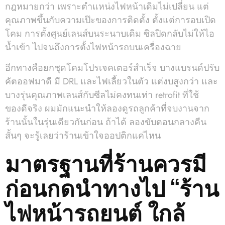
กฎหมายกว่า เพราะตำแหน่งไฟหน้าเดิมไม่เปลี่ยน แต่
คุณภาพขึ้นกับความเป๊ะของการติดตั้ง ตั้งแต่การอบเปิด
โคม การตั้งศูนย์เลนส์บนระนาบเดิม ซิลปิดกลับไม่ให้ไอ
น้ำเข้า ไปจนถึงการตั้งไฟหน้ารถบนเครื่องฉาย
อีกทางคือยกชุดโคมโปรเจคเตอร์สำเร็จ บางแบรนด์ปรับ
คัตออฟมาดี มี DRL และไฟเลี้ยวในตัว แต่งบสูงกว่า และ
บางรุ่นคุณภาพเลนส์กับซีลไม่คงทนเท่า retrofit ที่ใช้
ของดีจริง ผมมักแนะนำให้ลองดูรถลูกค้าที่จบงานจาก
ร้านนั้นในรุ่นเดียวกันก่อน ถ้าได้ ลองขับตอนกลางคืน
สั้นๆ จะรู้เลยว่าร้านเข้าใจออปติกแค่ไหน
มาตรฐานที่ร้านควรมี
ก่อนกดนำทางไป “ร้าน
ไฟหน้ารถยนต์ ใกล้