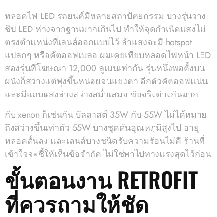
หลอดไฟ LED รถยนต์มีหลายสถาปัตยกรรม บางรุ่นวาง
ชิป LED ห่างจากฐานมากเกินไป ทำให้จุดกำเนิดแสงไม่
ตรงตำแหน่งที่เลนส์ออกแบบไว้ ลำแสงจะมี hotspot
แปลกๆ หรือคัตออฟเบลอ ผมเคยเทียบหลอดไฟหน้า LED
สองรุ่นที่โฆษณา 12,000 ลูเมนเท่ากัน รุ่นหนึ่งพอตั้งบน
ผนังก็สว่างแต่พุ่งขึ้นหน่อยจนแยงตา อีกตัวคัตออฟแน่น
และมีแถบแสงล่างสว่างสม่ำเสมอ ขับจริงต่างกันมาก
กับ xenon ก็เช่นกัน บัลลาสต์ 35W กับ 55W ไม่ได้หมาย
ถึงสว่างขึ้นเท่าตัว 55W บางชุดดันอุณหภูมิสูงไป อายุ
หลอดสั้นลง และเลนส์บางชนิดรับความร้อนไม่ดี ร้านที่
เข้าใจจะชี้ให้เห็นข้อจำกัด ไม่ใช่พาไปทางแรงสุดไว้ก่อน
ขั้นตอนงาน RETROFIT
ที่ควรถามให้ชัด