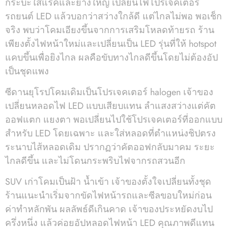
กระบะใส่แร็คและยางใหญ่ เปลี่ยนไฟโปรเจคเตอร์
รถยนต์ LED แล้วบอกว่าสว่างใกล้ดี แต่ไกลไม่พอ พอเช็ก
จริง พบว่าโคมเอียงขึ้นจากการเสริมโหลดท้ายรถ ร้าน
เพียงตั้งไฟหน้าใหม่และเปลี่ยนเป็น LED รุ่นที่ให้ hotspot
แคบขึ้นเพื่อยิงไกล ผลคือขับทางไกลดีขึ้นโดยไม่ต้องอัป
เป็นชุดแพง
ซีดานยุโรปโคมเดิมเป็นโปรเจคเตอร์ halogen เจ้าของ
เปลี่ยนหลอดไฟ LED แบบเสียบแทน ลำแสงสว่างแต่คัต
ออฟแตก แยงตา พอเปลี่ยนไปใช้โปรเจคเตอร์ที่ออกแบบ
สำหรับ LED โดยเฉพาะ และใส่หลอดที่ตำแหน่งชิปตรง
ระนาบไส้หลอดเดิม ปรากฏว่าคัตออฟกลับมาคม ระยะ
ไกลดีขึ้น และไม่โดนกระพริบไฟจากรถสวนอีก
SUV เก่าโคมเป็นฝ้า น้ำเข้า เจ้าของตั้งใจเปลี่ยนทั้งชุด
ร้านแนะนำเริ่มจากขัดไฟหน้ารถและซีลขอบใหม่ก่อน
ค่าทำหลักพัน ผลลัพธ์ดีเกินคาด เจ้าของประหยัดงบไป
ครึ่งหนึ่ง แล้วค่อยอัปหลอดไฟหน้า LED คุณภาพดีแทน