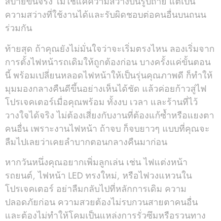
สบายขึ้นจริง ไม่ใช่แค่ความสว่างบนรูปถ่าย แต่เป็น
ความสว่างที่ใช้งานได้และรับผิดชอบต่อคนอื่นบนถนน
ร่วมกัน
ท้ายสุด ถ้าคุณยังไม่มั่นใจว่าจะเริ่มตรงไหน ลองเริ่มจาก
การตั้งไฟหน้ารถเดิมให้ถูกต้องก่อน บางครั้งแค่ขั้นตอน
นี้ พร้อมเปลี่ยนหลอดไฟหน้าให้เป็นรุ่นคุณภาพดี ก็ทำให้
มุมมองกลางคืนดีขึ้นอย่างเห็นได้ชัด แล้วค่อยก้าวสู่ไฟ
โปรเจคเตอร์เมื่อคุณพร้อม ทั้งงบ เวลา และร้านที่ไว้
วางใจได้จริง ไม่ต้องเสี่ยงกับงานที่ต้องแก้ซ้ำหรือแยงตา
คนอื่น เพราะงานไฟหน้า ถ้าจบ ก็จบยาวๆ แบบที่คุณจะ
ลืมไปเลยว่าเคยลำบากตอนกลางคืนมาก่อน
หากวันหนึ่งคุณอยากเพิ่มลูกเล่น เช่น ไฟแต่งหน้า
รถยนต์, ไฟหน้า LED ทรงใหม่, หรือไฟวงแหวนใน
โปรเจคเตอร์ อย่าลืมกลับไปที่หลักการเดิม ความ
ปลอดภัยก่อน ความสวยต้องไม่รบกวนสายตาคนอื่น
และต้องไม่ทำให้โคมเป็นแหล่งการรั่วซึมหรือรวนทาง