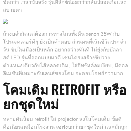
ชัดกว่า เวลาขับจริง รุ่นที่ลักซ์น้อยกว่ากลับปลอดภัยและ
สบายตา
ถ้างบจำกัดแต่ต้องการทางไกลทั้งคืน xenon 35W กับ
โปรเจคเตอร์ดีๆ ยังเป็นคำตอบ ส่วนคนที่เน้นชีวิตประจำ
วัน ขับในเมืองเป็นหลัก อยากสว่างทันที ไม่ยุ่งกับบัลลา
สต์ LED รุ่นที่ออกแบบมาดี เช่นโครงสร้างชิปวาง
ตำแหน่งเดียวกับไส้หลอดเดิม, ใส่ฮีทซิงค์ลมเงียบ, มีคอล
ลิเมชันที่เหมาะกับเลนส์ของโคม จะตอบโจทย์กว่ามาก
โคมเดิม RETROFIT หรือ
ยกชุดใหม่
หลายคันนิยม retrofit ใส่ projector ลงในโคมเดิม ข้อดี
คือเนียนเหมือนโรงงาน เซฟงบกว่ายกชุดใหม่ และมักถูก