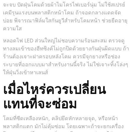
จะจบ ปัดฝุ่นโคมด้วยผ้าไมโครไฟเบอร์นุ่ม ไม่ใช้สเปรย์
เคมีรุนแรงบนพลาสติกหน้าโคม ถ้าจอดกลางแดดจัด
บ่อย พิจารณาฟิล์มใสกันยูวีสำหรับโคมหน้า ช่วยยืดอายุ
ความใส
หลอดไฟ LED ส่วนใหญ่ไม่ชอบความร้อนสะสม ตรวจดู
ทางลมเข้าของฮีทซิงค์ไม่ถูกปิดด้วยยางกันฝุ่นผิดแบบ ถ้า
ร้านต้องเจาะฝาครอบหลังโคม ควรมีจุกยางหรือช่อง
ระบายที่ออกแบบมาสำหรับงานนี้จริง ไม่ใช่เจาะทิ้งโล่งๆ
ให้ฝุ่นวิ่งเข้าหาเลนส์
เมื่อไหร่ควรเปลี่ยน
แทนที่จะซ่อม
โคมที่ซีดเหลืองหนัก, คลิปยึดหักหลายจุด, หรือหน้า
พลาสติกแตก มักไม่คุ้มซ่อม โดยเฉพาะถ้าจะยกเครื่อง