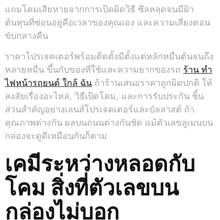
แถมโคมเสียหายจากการเปิดผิดวิธี ซีลหลุดจนมีฝ้า
ต้นทุนที่ซ่อนอยู่คือเวลาของคุณเอง และความเสี่ยงตอน
ขับกลางคืน
ราคาโปรเจคเตอร์พร้อมติดตั้งมีตั้งแต่หลักหมื่นต้นจนถึง
หลายหมื่น ขึ้นกับของที่ใช้และความยากของรถ
ร้าน ทํา
ไฟหน้ารถยนต์ ใกล้ ฉัน
ถ้าร้านเสนอราคาถูกผิดปกติ ให้
สงสัยเรื่องอะไหล่, วิธีเปิดโคม, และการรับประกัน ชิ้น
ส่วนสำคัญอย่างเลนส์โปรเจคเตอร์และบัลลาสต์ ถ้า
คุณภาพต่างกัน ผลบนถนนต่างกันชัด แม้ตัวเลขลูเมนบน
กล่องจะดูดีเหมือนกันก็ตาม
เคมีระหว่างหลอดกับ
โคม สิ่งที่ตัวเลขบน
กล่องไม่บอก