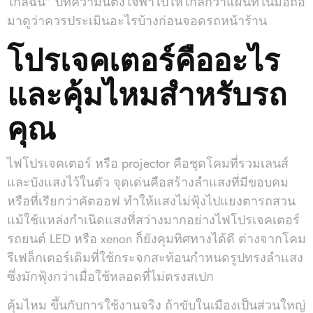
ใกล้ฉัน” บทความนี้ตั้งใจพาไปให้ไกลกว่าแผนที่ในมือถือ
มาดูว่าควรประเมินอะไรบ้างก่อนจอดรถหน้าร้าน
โปรเจคเตอร์คืออะไร
และคุ้มไหมสำหรับรถ
คุณ
ไฟโปรเจคเตอร์ หรือ projector คือชุดโคมที่รวมเลนส์
และบังแสงไว้ในตัว จุดเด่นคือสร้างลำแสงที่มีขอบคม
หรือที่เรียกว่าคัตออฟ ทำให้แสงไม่ฟุ้งไปแยงตารถสวน
แม้ใช้แหล่งกำเนิดแสงที่สว่างมากอย่างไฟโปรเจคเตอร์
รถยนต์ LED หรือ xenon ก็ยังคุมทิศทางได้ดี ต่างจากโคม
รีเฟล็กเตอร์เดิมที่ใช้กระจกสะท้อนกำหนดรูปทรงลำแสง
ซึ่งมักฟุ้งกว่าเมื่อใช้หลอดที่ไม่ตรงสเปก
คุ้มไหม ขึ้นกับการใช้งานจริง ถ้าขับในเมืองเป็นส่วนใหญ่