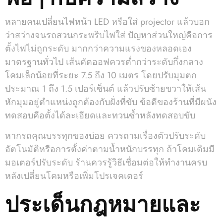
หลายคนเปลี่ยนไฟหน้า LED หรือใส่ projector แล้วบอก
ว่าสว่างจนรถสวนกระพริบไฟใส่ ปัญหาส่วนใหญ่คือการ
ตั้งไฟไม่ถูกระดับ มากกว่าความแรงของหลอดเอง
มาตรฐานทั่วไป เส้นคัตออฟควรต่ำกว่าระดับกึ่งกลาง
โคมเล็กน้อยที่ระยะ 7.5 ถึง 10 เมตร โดยปรับมุมตก
ประมาณ 1 ถึง 1.5 เปอร์เซ็นต์ แล้วปรับซ้ายขวาให้เส้น
หักมุมอยู่ตำแหน่งถูกต้องกับฝั่งที่ขับ ข้อดีของร้านที่มีผนัง
ทดสอบคือตั้งได้ละเอียดและทวนซ้ำหลังทดสอบขับ
หากรถคุณบรรทุกของบ่อย ควรถามเรื่องตัวปรับระดับ
อัตโนมัติหรือการตั้งค่าตามน้ำหนักบรรทุก ถ้าโคมเดิมมี
มอเตอร์ปรับระดับ ร้านควรรู้วิธีเชื่อมต่อให้ทำงานครบ
หลังเปลี่ยนโคมหรือเพิ่มโปรเจคเตอร์
ประเด็นกฎหมายและ