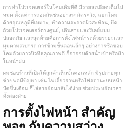
การทำโปรเจคเตอร์ในโคมเดิมที่ดี มีรายละเอียดเต็มไป
หมด ตั้งแต่การถอดกันชนอย่างระมัดระวัง, แยกโคม
ด้วยอุณหภูมิที่เหมาะ, ทำความสะอาดผิวสะท้อน, ยึด
ถ้วยโปรเจคเตอร์ตรงศูนย์, เดินสายและรีเลย์แบบ
ปลอดภัย และสุดท้ายคือการตั้งไฟหน้ารถด้วยระยะและ
มุมตามสเปกรถ การข้ามขั้นตอนเล็กๆ อย่างการซีลขอบ
โคมด้วยกาวบิวทิลคุณภาพดี ก็อาจจบด้วยน้ำเข้าหรือฝ้า
ในหน้าฝน
ผมชอบร้านที่เปิดให้ลูกค้าเห็นขั้นตอนหลัก มีรูปถ่ายทุก
ช่วง พอมีปัญหา เช่น ไฟเลี้ยวรวนหรือไฟสถานะบนหน้า
ปัดขึ้นเตือน ก็ไล่สายย้อนกลับได้ง่าย ช่วยประหยัดเวลา
ทั้งสองฝ่าย
การตั้งไฟหน้า สำคัญ
พอๆ กับความสว่าง