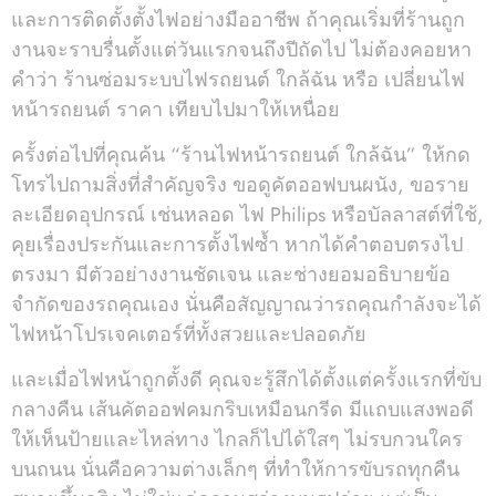
และการติดตั้งตั้งไฟอย่างมืออาชีพ ถ้าคุณเริ่มที่ร้านถูก
งานจะราบรื่นตั้งแต่วันแรกจนถึงปีถัดไป ไม่ต้องคอยหา
คำว่า ร้านซ่อมระบบไฟรถยนต์ ใกล้ฉัน หรือ เปลี่ยนไฟ
หน้ารถยนต์ ราคา เทียบไปมาให้เหนื่อย
ครั้งต่อไปที่คุณค้น “ร้านไฟหน้ารถยนต์ ใกล้ฉัน” ให้กด
โทรไปถามสิ่งที่สำคัญจริง ขอดูคัตออฟบนผนัง, ขอราย
ละเอียดอุปกรณ์ เช่นหลอด ไฟ Philips หรือบัลลาสต์ที่ใช้,
คุยเรื่องประกันและการตั้งไฟซ้ำ หากได้คำตอบตรงไป
ตรงมา มีตัวอย่างงานชัดเจน และช่างยอมอธิบายข้อ
จำกัดของรถคุณเอง นั่นคือสัญญาณว่ารถคุณกำลังจะได้
ไฟหน้าโปรเจคเตอร์ที่ทั้งสวยและปลอดภัย
และเมื่อไฟหน้าถูกตั้งดี คุณจะรู้สึกได้ตั้งแต่ครั้งแรกที่ขับ
กลางคืน เส้นคัตออฟคมกริบเหมือนกรีด มีแถบแสงพอดี
ให้เห็นป้ายและไหล่ทาง ไกลก็ไปได้ใสๆ ไม่รบกวนใคร
บนถนน นั่นคือความต่างเล็กๆ ที่ทำให้การขับรถทุกคืน