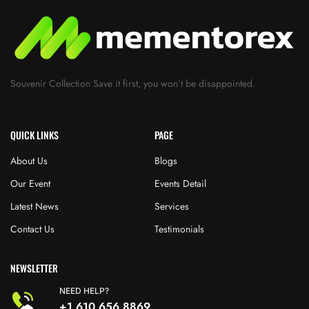
Souvenir Collection Save it first, you won’t be disappointed.
QUICK LINKS
PAGE
About Us
Blogs
Our Event
Events Detail
Latest News
Services
Contact Us
Testimonials
NEWSLETTER
NEED HELP?
+1 610 656 8869