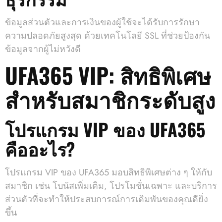
ข้อมูลส่วนตัวและการเงินของผู้ใช้จะได้รับการรักษา
ความปลอดภัยสูงสุด ด้วยเทคโนโลยี SSL ที่ช่วยป้องกัน
ข้อมูลจากผู้ไม่หวังดี
UFA365 VIP: สิทธิพิเศษ
สำหรับสมาชิกระดับสูง
โปรแกรม VIP ของ UFA365
คืออะไร?
โปรแกรม VIP ของ UFA365 มอบสิทธิพิเศษต่าง ๆ ให้กับ
สมาชิก เช่น โบนัสเพิ่มเติม, โปรโมชั่นเฉพาะ และบริการ
ส่วนตัวที่จะทำให้ประสบการณ์การเดิมพันของคุณดียิ่ง
ขึ้น