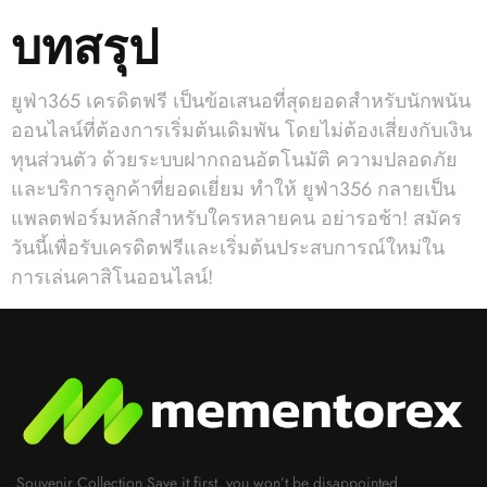
บทสรุป
ยูฟ่า365 เครดิตฟรี เป็นข้อเสนอที่สุดยอดสำหรับนักพนัน
ออนไลน์ที่ต้องการเริ่มต้นเดิมพัน โดยไม่ต้องเสี่ยงกับเงิน
ทุนส่วนตัว ด้วยระบบฝากถอนอัตโนมัติ ความปลอดภัย
และบริการลูกค้าที่ยอดเยี่ยม ทำให้ ยูฟ่า356 กลายเป็น
แพลตฟอร์มหลักสำหรับใครหลายคน อย่ารอช้า! สมัคร
วันนี้เพื่อรับเครดิตฟรีและเริ่มต้นประสบการณ์ใหม่ใน
การเล่นคาสิโนออนไลน์!
Souvenir Collection Save it first, you won’t be disappointed.