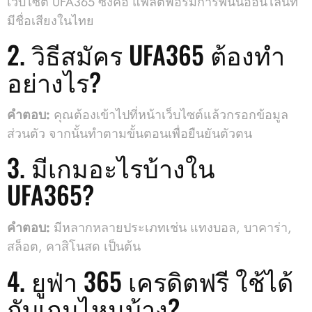
เว็บไซต์ UFA365 ซึ่งคือ แพลตฟอร์มการพนันออนไลน์ที่
มีชื่อเสียงในไทย
2. วิธีสมัคร UFA365 ต้องทำ
อย่างไร?
คำตอบ:
คุณต้องเข้าไปที่หน้าเว็บไซต์แล้วกรอกข้อมูล
ส่วนตัว จากนั้นทำตามขั้นตอนเพื่อยืนยันตัวตน
3. มีเกมอะไรบ้างใน
UFA365?
คำตอบ:
มีหลากหลายประเภทเช่น แทงบอล, บาคาร่า,
สล็อต, คาสิโนสด เป็นต้น
4. ยูฟ่า 365 เครดิตฟรี ใช้ได้
กับเกมไหนบ้าง?