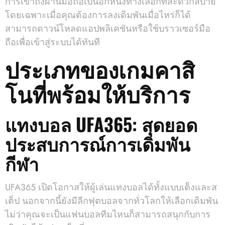
การเข้าถึงผ่านมือถือเป็นอีกหนึ่งทางเลือกที่สะดวกสบาย
โดยเฉพาะเมื่อคุณต้องการลงเดิมพันเมื่อไหร่ก็ได้
สามารถดาวน์โหลดแอปพลิเคชันหรือใช้บราวเซอร์มือ
ถือเพื่อเข้าสู่ระบบได้ทันที
ประเภทของเกมคาสิ
โนที่พร้อมให้บริการ
แทงบอล UFA365: สุดยอด
ประสบการณ์การเดิมพัน
กีฬา
UFA365 เปิดโอกาสให้ผู้เล่นแทงบอลได้ทั้งแบบเต็งและส
เต็ป นอกจากนี้ยังมีลีกฟุตบอลจากทั่วโลกให้เลือกเดิมพัน
ไม่ว่าคุณจะเป็นแฟนบอลทีมไหนก็สามารถสนุกกับการ