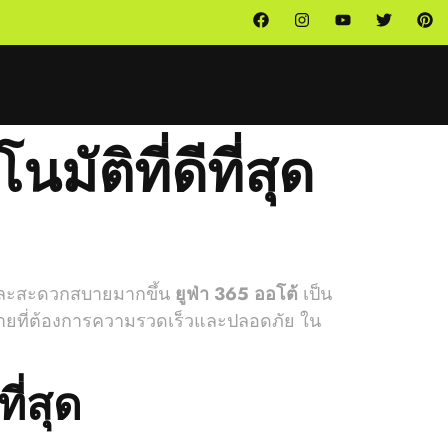
ัติที่ดีที่สุด
ัยและสะดวกสบายมากขึ้น
ยูฟ่า 365 ออโต้
เป็น
หลายที่ต้องการความรวดเร็วและปลอดภัย ใน
ี่สุด