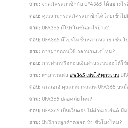
ถาม:
จะสมัครสมาชิกกับ UFA365 ได้อย่างไร
ตอบ:
คุณสามารถสมัครสมาชิกได้โดยเข้าไปที่
ถาม:
UFA365 มีโปรโมชั่นอะไรบ้าง?
ตอบ:
UFA365 มีโปรโมชั่นหลากหลาย เช่น โบนั
ถาม:
การฝากถอนใช้เวลานานแค่ไหน?
ตอบ:
การฝากหรือถอนเงินผ่านระบบออโต้ใช้เว
ถาม:
สามารถเล่น
ufa365 เล่นได้ทุกระบบ
UFA
ตอบ:
แน่นอน! คุณสามารถเล่น UFA365 บนมือถ
ถาม:
UFA365 ปลอดภัยไหม?
ตอบ:
UFA365 เป็นเว็บตรง ไม่ผ่านเอเย่นต์
ถาม:
มีบริการลูกค้าตลอด 24 ชั่วโมงไหม?