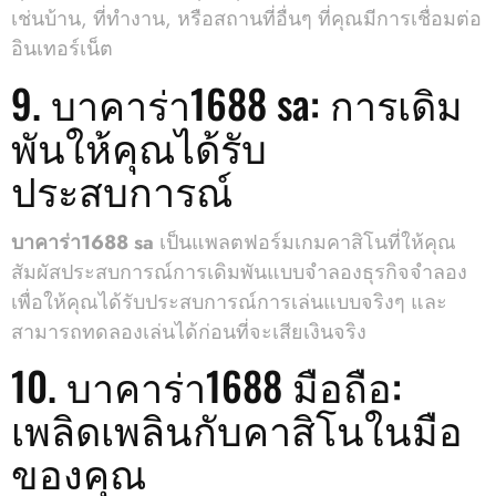
เช่นบ้าน, ที่ทำงาน, หรือสถานที่อื่นๆ ที่คุณมีการเชื่อมต่อ
อินเทอร์เน็ต
9. บาคาร่า1688 sa: การเดิม
พันให้คุณได้รับ
ประสบการณ์
บาคาร่า1688 sa
เป็นแพลตฟอร์มเกมคาสิโนที่ให้คุณ
สัมผัสประสบการณ์การเดิมพันแบบจำลองธุรกิจจำลอง
เพื่อให้คุณได้รับประสบการณ์การเล่นแบบจริงๆ และ
สามารถทดลองเล่นได้ก่อนที่จะเสียเงินจริง
10. บาคาร่า1688 มือถือ:
เพลิดเพลินกับคาสิโนในมือ
ของคุณ