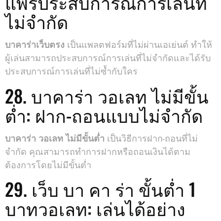
แพร่ประสบการณ์การเล่นที่
ไม่จำกัด
บาคาร่าเว็บตรง
เป็นแพลตฟอร์มที่ไม่ผ่านเอเย่นต์ ทำให้
ผู้เล่นสามารถประสบการณ์การเล่นที่ไม่จำกัดและได้รับ
ประสบการณ์การเล่นที่ไม่ซ้ำกับใคร
28. บาคาร่า วอเลท ไม่มีขั้น
ต่ำ: ฝาก-ถอนแบบไม่จำกัด
บาคาร่า วอเลท ไม่มีขั้นต่ำ
เป็นวิธีการฝาก-ถอนที่ไม่
จำกัด คุณสามารถทำการฝากหรือถอนเงินได้ตาม
ต้องการโดยไม่มีขั้นต่ำ
29. เว็บ บา คา ร่า ขั้นต่ำ 1
บาทวอเลท: เล่นได้อย่าง