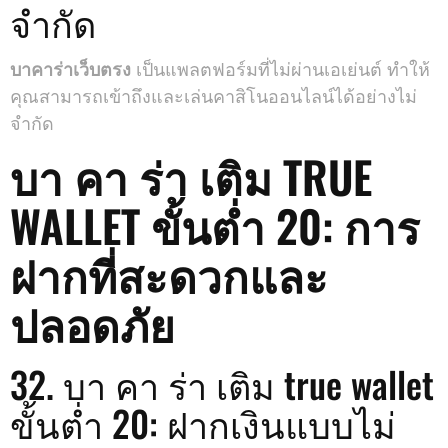
จำกัด
บาคาร่าเว็บตรง
เป็นแพลตฟอร์มที่ไม่ผ่านเอเย่นต์ ทำให้
คุณสามารถเข้าถึงและเล่นคาสิโนออนไลน์ได้อย่างไม่
จำกัด
บา คา ร่า เติม TRUE
WALLET ขั้นต่ำ 20: การ
ฝากที่สะดวกและ
ปลอดภัย
32. บา คา ร่า เติม true wallet
ขั้นต่ำ 20: ฝากเงินแบบไม่