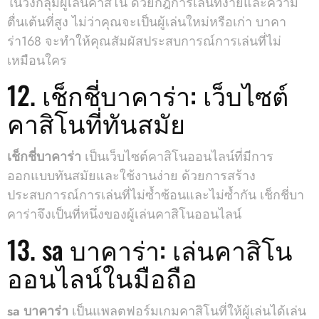
ในวงกลุ่มผู้เล่นคาสิโน ด้วยกฎการเล่นที่ง่ายและความ
ตื่นเต้นที่สูง ไม่ว่าคุณจะเป็นผู้เล่นใหม่หรือเก่า บาคา
ร่า168 จะทำให้คุณสัมผัสประสบการณ์การเล่นที่ไม่
เหมือนใคร
12. เช็กชี่บาคาร่า: เว็บไซต์
คาสิโนที่ทันสมัย
เช็กชี่บาคาร่า
เป็นเว็บไซต์คาสิโนออนไลน์ที่มีการ
ออกแบบทันสมัยและใช้งานง่าย ด้วยการสร้าง
ประสบการณ์การเล่นที่ไม่ซ้ำซ้อนและไม่ซ้ำกัน เช็กชี่บา
คาร่าจึงเป็นที่หนึ่งของผู้เล่นคาสิโนออนไลน์
13. sa บาคาร่า: เล่นคาสิโน
ออนไลน์ในมือถือ
sa บาคาร่า
เป็นแพลตฟอร์มเกมคาสิโนที่ให้ผู้เล่นได้เล่น