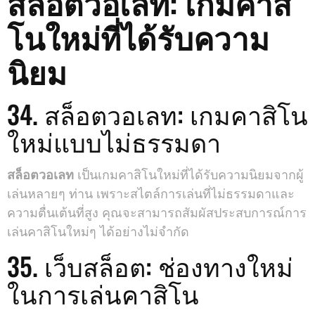
สล็อตวอเลท: เกมคาสิ
โนใหม่ที่ได้รับความ
นิยม
34. สล็อตวอเลท: เกมคาสิโน
ใหม่แบบไม่ธรรมดา
สล็อตวอเลท
เป็นเกมคาสิโนใหม่ที่ได้รับความนิยมจากผู้
เล่นหลายๆ ท่าน เพราะสไตล์การเล่นที่ไม่ธรรมดาและ
ความตื่นเต้นที่สูง คุณจะสามารถสัมผัสประสบการณ์การ
เล่นคาสิโนใหม่ๆ ได้อย่างไม่จำกัด
35. เว็บสล็อต: ช่องทางใหม่
ในการเล่นคาสิโน