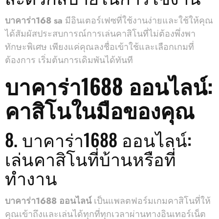
บาคาร่า168 sa
มีอินเตอร์เฟซที่ใช้งานง่ายและใช้ให้คุณ
ได้สัมผัสประสบการณ์การเล่นคาสิโนที่ไม่ต้องพึ่งพา
ทักษะพิเศษ เพียงแค่คุณลงชื่อเข้าใช้และเลือกเกมที่
ต้องการ เริ่มต้นการเดิมพันได้ทันที
บาคาร่า1688 ออนไลน์:
คาสิโนในมือของคุณ
8. บาคาร่า1688 ออนไลน์:
เล่นคาสิโนที่บ้านหรือที่
ทำงาน
บาคาร่า1688 ออนไลน์
เป็นแพลตฟอร์มเกมคาสิโนที่ให้
คุณเข้าถึงและเล่นได้ทุกที่ทุกเวลาผ่านทางอินเทอร์เน็ต