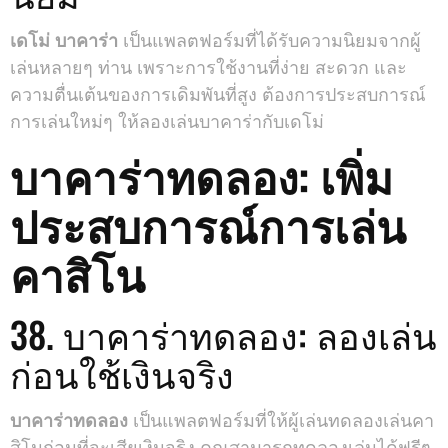
เดโม่ บาคาร่า
เป็นแพลตฟอร์มที่ได้รับความนิยมจากผู้
เล่นหลายๆ ท่าน เพราะการใช้งานที่ง่าย สะดวก และ
ความตื่นเต้นของการเดิมพันที่สูง ต้องการประสบการณ์
การเล่นใหม่ๆ ให้ลองเล่นบาคาร่ากับเดโม่
บาคาร่าทดลอง: เพิ่ม
ประสบการณ์การเล่น
คาสิโน
38. บาคาร่าทดลอง: ลองเล่น
ก่อนใช้เงินจริง
บาคาร่าทดลอง
เป็นแพลตฟอร์มที่ให้ผู้เล่นทดลองเล่นคา
สิโนก่อนที่จะเสียเงินจริง คุณสามารถทดลองเล่นได้ฟรีๆ