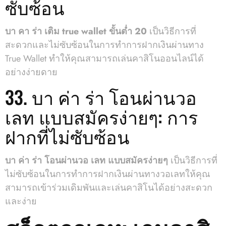
ซับซ้อน
บา คา ร่า เติม true wallet ขั้นต่ำ 20
เป็นวิธีการที่
สะดวกและไม่ซับซ้อนในการทำการฝากเงินผ่านทาง
True Wallet ทำให้คุณสามารถเล่นคาสิโนออนไลน์ได้
อย่างง่ายดาย
33. บา ค่า ร่า โอนผ่านวอ
เลท แบบสมัครง่ายๆ: การ
ฝากที่ไม่ซับซ้อน
บา ค่า ร่า โอนผ่านวอ เลท แบบสมัครง่ายๆ
เป็นวิธีการที่
ไม่ซับซ้อนในการทำการฝากเงินผ่านทางวอเลทให้คุณ
สามารถเข้าร่วมเดิมพันและเล่นคาสิโนได้อย่างสะดวก
และง่าย