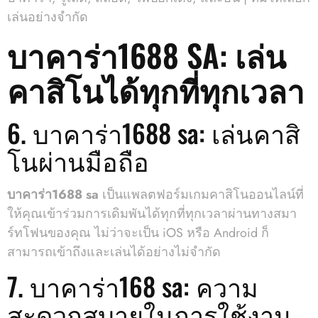
เล่นอย่างจำกัด
บาคาร่า1688 SA: เล่น
คาสิโนได้ทุกที่ทุกเวลา
6. บาคาร่า1688 sa: เล่นคาสิ
โนผ่านมือถือ
บาคาร่า1688 sa
เป็นแพลตฟอร์มเกมคาสิโนออนไลน์ที่
ให้คุณเข้าร่วมการเดิมพันได้ทุกที่ทุกเวลาผ่านทางสมา
ร์ทโฟนของคุณ ไม่ว่าจะเป็น iOS หรือ Android ก็
สามารถเข้าถึงและเล่นได้อย่างไม่จำกัด
7. บาคาร่า168 sa: ความ
สะดวกสบายในการใช้งาน