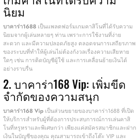
นิยม
บาคาร่า1688
เป็นแพลตฟอร์มเกมคาสิโนที่ได้รับความ
นิยมจากผู้เล่นหลายๆ ท่าน เพราะการใช้งานที่ง่าย
สะดวก และมีความปลอดภัยสูง ตลอดจนการเสถียรภาพ
ของระบบที่ทำให้ผู้เล่นไม่ต้องกังวลเรื่องความเสียหาย
ใดๆ เช่น การติดบัญชีผู้ใช้ และการเคลื่อนย้ายเงินได้
อย่างราบรื่น
2. บาคาร่า168 Vip: เพิ่มขีด
จำกัดของความสนุก
บาคาร่า168 Vip
เป็นส่วนขยายของบาคาร่า1688 ที่เปิด
ให้บริการสำหรับผู้ที่ต้องการประสบการณ์การเล่นคาสิ
โนที่หรูหราและพิเศษกว่า เพียงแค่สมัครสมาชิกและฝาก
เงินในบัญชีของคุณ คุณสามารถเข้าถึงโต๊ะ VIP และ