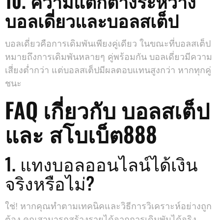
10. ความแตกต่างระหว่าง
บอลเดี่ยวและบอลสเต็ป
บอลเดี่ยวคือการเดิมพันเพียงคู่เดียว ในขณะที่บอลสเต็ป
หมายถึงการเดิมพันหลายๆ คู่พร้อมกัน บอลเดี่ยวมีความ
เสี่ยงต่ำกว่า แต่บอลสเต็ปมีผลตอบแทนสูงกว่า หากทุกคู่
ชนะ
FAQ เกี่ยวกับ บอลสเต็ป
และ สโบเบ็ต888
1. แทงบอลออนไลน์ได้เงิน
จริงหรือไม่?
ใช่! หากคุณทำตามเทคนิคและวิธีการวิเคราะห์อย่างถูก
ต้อง คุณสามารถสร้างรายได้จากการเดิมพันได้จริง