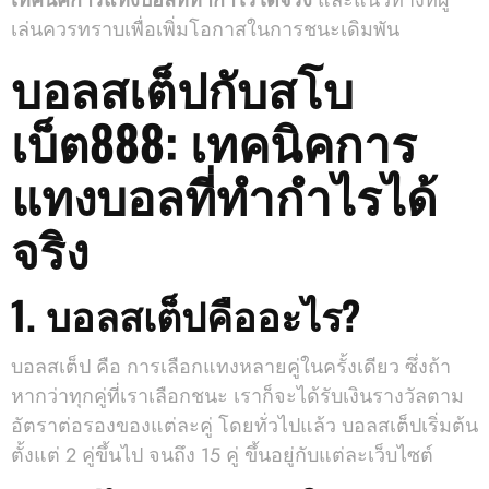
เทคนิคการแทงบอลที่ทำกำไรได้จริง
และแนวทางที่ผู้
เล่นควรทราบเพื่อเพิ่มโอกาสในการชนะเดิมพัน
บอลสเต็ปกับสโบ
เบ็ต888: เทคนิคการ
แทงบอลที่ทำกำไรได้
จริง
1. บอลสเต็ปคืออะไร?
บอลสเต็ป คือ การเลือกแทงหลายคู่ในครั้งเดียว ซึ่งถ้า
หากว่าทุกคู่ที่เราเลือกชนะ เราก็จะได้รับเงินรางวัลตาม
อัตราต่อรองของแต่ละคู่ โดยทั่วไปแล้ว บอลสเต็ปเริ่มต้น
ตั้งแต่ 2 คู่ขึ้นไป จนถึง 15 คู่ ขึ้นอยู่กับแต่ละเว็บไซต์