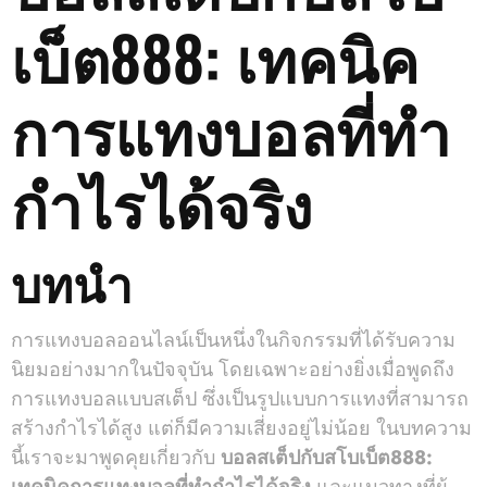
เบ็ต888: เทคนิค
การแทงบอลที่ทำ
กำไรได้จริง
บทนำ
การแทงบอลออนไลน์เป็นหนึ่งในกิจกรรมที่ได้รับความ
นิยมอย่างมากในปัจจุบัน โดยเฉพาะอย่างยิ่งเมื่อพูดถึง
การแทงบอลแบบสเต็ป ซึ่งเป็นรูปแบบการแทงที่สามารถ
สร้างกำไรได้สูง แต่ก็มีความเสี่ยงอยู่ไม่น้อย ในบทความ
นี้เราจะมาพูดคุยเกี่ยวกับ
บอลสเต็ปกับสโบเบ็ต888: