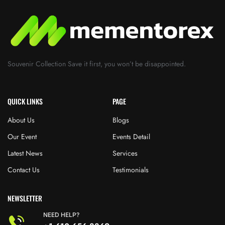
Souvenir Collection Save it first, you won’t be disappointed.
QUICK LINKS
PAGE
About Us
Blogs
Our Event
Events Detail
Latest News
Services
Contact Us
Testimonials
NEWSLETTER
NEED HELP?