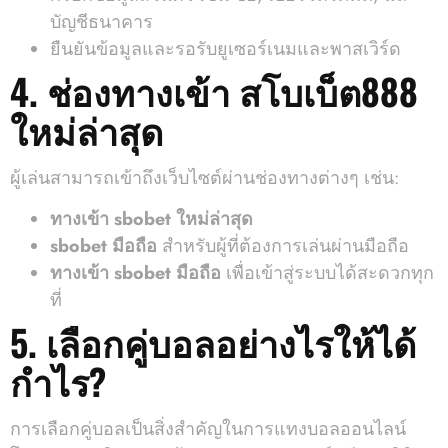
บัญชีธนาคาร
ยืนยันข้อมูลและรอรับยูเซอร์เนมและพาสเวิร์ด
4. ช่องทางเข้า สโบเบ็ต888
ใหม่ล่าสุด
ผู้เล่นสามารถเข้าถึงเว็บไซต์ผ่านช่องทางต่างๆ เช่น:
ทางเข้า sbobet ใหม่ล่าสุด
sbobet มือถือ
สำหรับผู้ที่ต้องการเล่นผ่านมือถือ
ทางเข้า sbobet มือถือ
เพื่อเข้าสู่ระบบได้สะดวกทุก
ที่
5. เลือกคู่บอลอย่างไรให้ได้
กำไร?
การเลือกคู่บอลเป็นสิ่งสำคัญในการแทงบอลออนไลน์