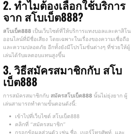
2. ทำไมต้องเลือกใช้บริการ
จาก สโบเบ็ต888?
สโบเบ็ต888
เป็นเว็บไซต์ที่ให้บริการแทงบอลและคาสิโน
ออนไลน์ที่มีชื่อเสียง โดยเฉพาะในเรื่องของความเชื่อถือ
และความปลอดภัย อีกทั้งยังมีโปรโมชั่นต่างๆ ที่ช่วยให้ผู้
เล่นได้รับผลตอบแทนสูงขึ้น
3. วิธีสมัครสมาชิกกับ สโบ
เบ็ต888
การสมัครสมาชิกกับ
สมัครสโบเบ็ต888
นั้นไม่ยุ่งยาก ผู้
เล่นสามารถทำตามขั้นตอนดังนี้:
เข้าไปที่เว็บไซต์ สโบเบ็ต888
คลิกที่ “สมัครสมาชิก”
กรอกข้อมูลส่วนตัว เช่น ชื่อ, เบอร์โทรศัพท์, และ