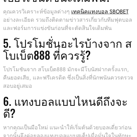
คุณควรวิเคราะห์ข้อมูลต่างๆ
เทคนิคแทงบอล SBOBET
อย่างละเอียด รวมถึงติดตามข่าวสารเกี่ยวกับทีมฟุตบอล
และฟอร์มการแข่งขันก่อนที่จะตัดสินใจเดิมพัน
5. โปรโมชั่นอะไรบ้างจาก ส
โบเบ็ต888 ที่ควรรู้?
โปรโมชันจาก สโบเบ็ต888 มักจะมีโบนัสฝากครั้งแรก,
คืนยอดเสีย, และฟรีเครดิต ซึ่งเป็นสิ่งที่นักพนันควรตรวจ
สอบอยู่เสมอ
6. แทงบอลแบบไหนดีถึงจะ
ดี?
หากคุณเป็นมือใหม่ แนะนำให้เริ่มต้นด้วยบอลเดี่ยวก่อน
จากนั้นจึงค่อยลองแทงบอลแบบสเต็ปเมื่อมั่นใจในทักษะ