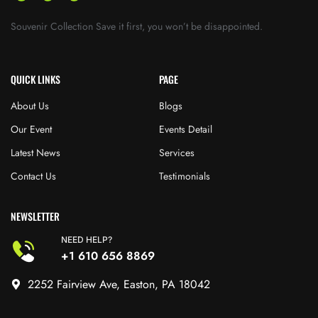
Souvenir Collection Save it first, you won’t be disappointed.
QUICK LINKS
PAGE
About Us
Blogs
Our Event
Events Detail
Latest News
Services
Contact Us
Testimonials
NEWSLETTER
NEED HELP?
+1 610 656 8869
2252 Fairview Ave, Easton, PA 18042