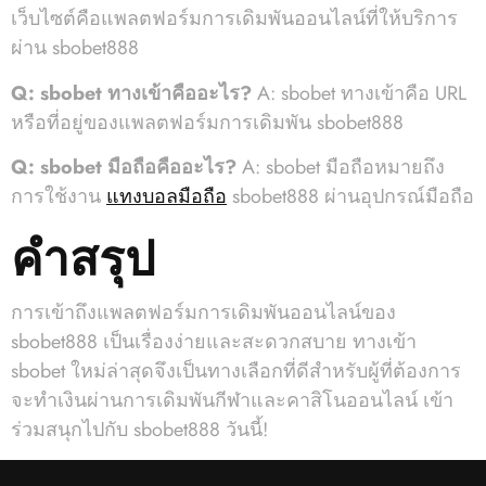
เว็บไซต์คือแพลตฟอร์มการเดิมพันออนไลน์ที่ให้บริการ
ผ่าน sbobet888
Q: sbobet ทางเข้าคืออะไร?
A: sbobet ทางเข้าคือ URL
หรือที่อยู่ของแพลตฟอร์มการเดิมพัน sbobet888
Q: sbobet มือถือคืออะไร?
A: sbobet มือถือหมายถึง
การใช้งาน
แทงบอลมือถือ
sbobet888 ผ่านอุปกรณ์มือถือ
คำสรุป
การเข้าถึงแพลตฟอร์มการเดิมพันออนไลน์ของ
sbobet888 เป็นเรื่องง่ายและสะดวกสบาย ทางเข้า
sbobet ใหม่ล่าสุดจึงเป็นทางเลือกที่ดีสำหรับผู้ที่ต้องการ
จะทำเงินผ่านการเดิมพันกีฬาและคาสิโนออนไลน์ เข้า
ร่วมสนุกไปกับ sbobet888 วันนี้!