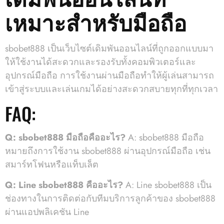
เหมาะสำหรับมือถือ
sbobet888 เป็นเว็บไซต์เดิมพันออนไลน์ที่ถูกออกแบบมา
ให้ใช้งานได้สะดวกและรองรับทั้งคอมพิวเตอร์และ
อุปกรณ์มือถือ การใช้งานผ่านมือถือทำให้ผู้เล่นสามารถ
เข้าสู่ระบบและเล่นเกมได้อย่างสะดวกสบายทุกที่ทุกเวลา
FAQ:
Q: sbobet888 มือถือคืออะไร?
A: sbobet888 มือถือ
หมายถึงการใช้งาน sbobet888 ผ่านอุปกรณ์มือถือ เช่น
สมาร์ทโฟนหรือแท็บเล็ต
Q: Line sbobet888 คืออะไร?
A: Line sbobet888 เป็น
ช่องทางในการติดต่อกับทีมบริการลูกค้าของ sbobet888
ผ่านแอปพลิเคชัน Line