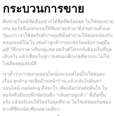
กระบวนการขาย
ทีมขายโจทย์ชัดคืออยากได้ลีดที่พร้อมคุย ไม่ใช่สอบถาม
เล่น คอร์สจึงออกแบบให้ทีมขายเข้ามามีส่วนร่วมตั้งแต่
วันแรก เราใช้สคริปต์การคุยที่ตั้งคำถามให้สอดคล้องกับ
คอนเทนต์ในเว็บ เช่นถ้าลูกค้ากรอกฟอร์มหลังอ่านคู่มือ
pdf วิธีกดราคาเทียบคู่แข่ง สคริปต์โทรกลับต้องเริ่มที่จุด
เจ็บจริง แล้วเชื่อมไปสู่การเสนอแพ็กเกจที่ตรงงบ ไม่ใช่
ไล่เลียงคุณสมบัติ
เราย้ำว่าการตลาดออนไลน์และออฟไลน์ไม่ใช่คนละ
เรื่อง ลูกค้าอาจเห็นป้ายหน้าร้าน แล้วกลับไปค้นหา
ออนไลน์ marketing คืออะไร เพิ่มเติมก่อนตัดสินใจ ใน
คอร์สจึงมีแบบฝึกหัดบันทึก “เส้นทางลูกค้า” ที่เกิดขึ้น
จริง แล้วปรับงบให้ไหลไปจุดที่ขาด ไม่ใช่เทหมดกับช่อง
ทางที่ทีมถนัดเพียงอย่างเดียว