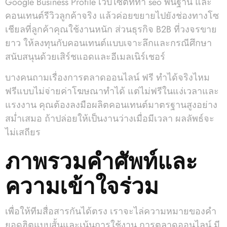
Google Business Profile เว็บไซต์ที่ทำ seo พื้นฐาน และ
คอนเทนต์รีวิวลูกค้าจริง แล้วค่อยขยายไปยังช่องทางโซ
เชียลที่ลูกค้าคุณใช้งานหนัก ส่วนธุรกิจ B2B ที่วงจรขาย
ยาว ให้ลงทุนกับคอนเทนต์แบบเจาะลึกและกรณีศึกษา
สนับสนุนด้วยเสิร์ชแอดและอีเมลเนิร์เชอร์
บางคนถามเรื่องการตลาดออนไลน์ ฟรี ทำได้จริงไหม
ฟรีแบบไม่จ่ายค่าโฆษณาทำได้ แต่ไม่ฟรีในแง่เวลาและ
แรงงาน คุณต้องลงมือผลิตคอนเทนต์มาตรฐานสูงอย่าง
สม่ำเสมอ ถ้าปล่อยให้เป็นงานว่างเมื่อมีเวลา ผลลัพธ์จะ
ไม่เสถียร
ภาพรวมคำศัพท์และ
ความเข้าใจร่วม
เพื่อให้ทีมสื่อสารกันได้ตรง เราจะไล่ความหมายของคำ
ยอดฮิตแบบสั้นและเน้นการใช้งาน การตลาดออนไลน์ มี