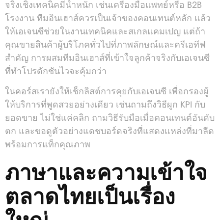
จริงเชิงเทคนิคมีน้ำหนัก เช่นเครื่องมือแพทย์หรือ B2B
โรงงาน ทีมอินเฮาส์ควรเป็นเจ้าของคอนเทนต์หลัก แล้ว
ให้เอเจนซีช่วยในงานเทคนิคและสเกลแคมเปญ แต่ถ้า
คุณขายสินค้าผู้บริโภคทั่วไปที่ภาพลักษณ์และครีเอทีฟ
สำคัญ การผสมทีมอินเฮาส์ที่เข้าใจลูกค้าจริงกับเอเจนซี
ที่ทำโปรดักชันไวจะคุ้มกว่า
ในคอร์สเรายังให้เช็กลิสต์การคุยกับเอเจนซี เพื่อกรองผู้
ให้บริการที่พูดสวยอย่างเดียว เช่นถามถึงวิธีผูก KPI กับ
ยอดขาย ไม่ใช่แค่คลิก ถามวิธีรับมือเมื่อคอนเทนต์อันดับ
ตก และขอดูตัวอย่างแดชบอร์ดจริงที่แสดงแหล่งที่มาลีด
พร้อมการแท็กคุณภาพ
ภาษาและความเข้าใจ
ตลาดไทยเป็นเรื่อง
ใหญ่