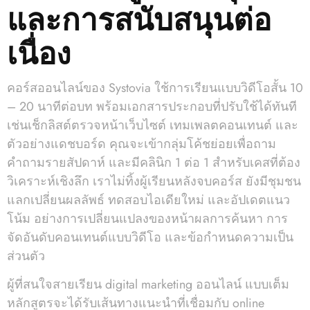
และการสนับสนุนต่อ
เนื่อง
คอร์สออนไลน์ของ Systovia ใช้การเรียนแบบวิดีโอสั้น 10
– 20 นาทีต่อบท พร้อมเอกสารประกอบที่ปรับใช้ได้ทันที
เช่นเช็กลิสต์ตรวจหน้าเว็บไซต์ เทมเพลตคอนเทนต์ และ
ตัวอย่างแดชบอร์ด คุณจะเข้ากลุ่มโค้ชย่อยเพื่อถาม
คำถามรายสัปดาห์ และมีคลินิก 1 ต่อ 1 สำหรับเคสที่ต้อง
วิเคราะห์เชิงลึก เราไม่ทิ้งผู้เรียนหลังจบคอร์ส ยังมีชุมชน
แลกเปลี่ยนผลลัพธ์ ทดสอบไอเดียใหม่ และอัปเดตแนว
โน้ม อย่างการเปลี่ยนแปลงของหน้าผลการค้นหา การ
จัดอันดับคอนเทนต์แบบวิดีโอ และข้อกำหนดความเป็น
ส่วนตัว
ผู้ที่สนใจสายเรียน digital marketing ออนไลน์ แบบเต็ม
หลักสูตรจะได้รับเส้นทางแนะนำที่เชื่อมกับ online