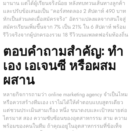
มานาน แต่ได้ผู้เรียนจริงน้อย หลังทบทวนเส้นทางลูกค้า
และปรับข้อเสนอเป็น “คอร์สทดลอง 2 สัปดาห์ 490 บาท
หักเป็นส่วนลดเมื่อสมัครจริง” อัตราแปลงผลจากสนใจสู่
สมัครเรียนเพิ่มขึ้นจาก 7% เป็น 21% ใน 6 สัปดาห์ พร้อม
รีวิวจริงจากผู้ปกครองรวม 18 รีวิวบนแพลตฟอร์มท้องถิ่น
ตอบคำถามสำคัญ: ทำ
เอง เอเจนซี หรือผสม
ผสาน
หลายกิจการถามว่า online marketing agency จำเป็นไหม
หรือควรสร้างทีมเอง เราไม่ได้ให้คำตอบแบบสูตรเดียว
แต่ชวนประเมินสามเรื่อง หนึ่ง ขนาดงบและเป้าหมายต่อ
ไตรมาส สอง ความซับซ้อนของอุตสาหกรรม สาม ความ
พร้อมของคนในทีม ถ้าคุณอยู่ในอุตสาหกรรมที่ข้อเท็จ