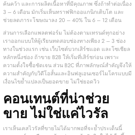
ค้นคว้า และการผลิตเนื้อหาที่มีคุณภาพ ซึ่งถ้าทำต่อเนื่อง
3 – 6 เดือน มักเริ่มเห็นทราฟฟิกออแกนิกเติบโต และ
ช่วยลดภาระโฆษณาลง 20 – 40% ใน 6 – 12 เดือน
ส่วนการเลือกแพลตฟอร์ม ไม่ต้องตามเทรนด์ทุกอย่าง
เราออกแบบให้ผู้เรียนทดสอบช่องทางเพียง 2 – 3 ช่อง
ทางในช่วงแรก เช่น เว็บไซต์บวกเสิร์ชแอด และโซเชียล
หลักหนึ่งช่อง ถ้าขาย B2B ให้เริ่มที่เสิร์ชก่อน เพราะ
ความตั้งใจซื้อชัดเจน ส่วน B2C ที่ภาพลักษณ์สำคัญจึงให้
ความสำคัญกับวิดีโอสั้นและอินฟลูเอนเซอร์ไมโครแบบมี
เงื่อนไขย้ำแปลงเป็นยอดขาย ไม่ใช่ยอดวิว
คอนเทนต์ที่น่าช่วย
ขาย ไม่ใช่แค่ไวรัล
เราเห็นเคสไวรัลที่ขายไม่ได้มากพอที่จะย้ำประเด็นนี้