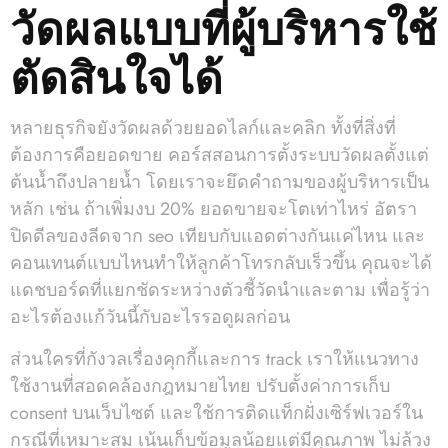
วัดผลแบบที่ผู้บริหารใช้
ตัดสินใจได้
หลายธุรกิจยังวัดผลด้วยยอดไลก์และคลิก ทั้งที่สิ่งที่
ต้องการคือยอดขาย คอร์สสอนการตั้งระบบวัดผลตั้งแต่
ต้นน้ำถึงปลายน้ำ โดยเราจะยึดคำถามของผู้บริหารเป็น
หลัก เช่น ถ้าเพิ่มงบ 20% ยอดขายจะโตเท่าไหร่ อัตรา
ปิดดีลของลีดจาก seo เทียบกับแอดต่างกันแค่ไหน และ
คอนเทนต์แบบไหนทำให้ลูกค้าโทรกลับเร็วขึ้น คุณจะได้
แดชบอร์ดที่แยกชัดระหว่างตัวชี้วัดนำและตาม เพื่อรู้ว่า
อะไรต้องแก้วันนี้กับอะไรรอดูผลก่อน
ส่วนใครที่กังวลเรื่องคุกกี้และการ track เราให้แนวทาง
ใช้งานที่สอดคล้องกฎหมายไทย ปรับตั้งค่าการเก็บ
consent บนเว็บไซต์ และใช้การติดแท็กฝั่งเซิร์ฟเวอร์ใน
กรณีที่เหมาะสม เน้นเก็บข้อมูลน้อยแต่มีคุณภาพ ไม่ล้วง