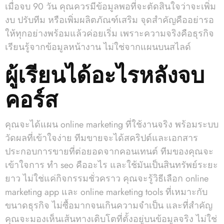
เมื่อจบ 90 วัน คุณควรมีข้อมูลพอที่จะตัดสินใจว่าจะเพิ่ม
งบ ปรับทีม หรือเพิ่มผลิตภัณฑ์เสริม จุดสำคัญคืออย่ารอ
ให้ทุกอย่างพร้อมแล้วค่อยเริ่ม เพราะความจริงคือธุรกิจ
เรียนรู้จากข้อมูลหน้างาน ไม่ใช่จากแผนบนสไลด์
ผู้เรียนได้อะไรหลังจบ
คอร์ส
คุณจะได้แผน online marketing ที่ใช้งานจริง พร้อมระบบ
วัดผลที่เข้าใจง่าย ทีมขายจะได้สคริปต์และเอกสาร
ประกอบการขายที่ต่อยอดจากคอนเทนต์ ทีมของคุณจะ
เข้าใจการ ทํา seo คืออะไร และใช้มันเป็นสินทรัพย์ระยะ
ยาว ไม่ใช่แค่กิจกรรมชั่วคราว คุณจะรู้วิธีเลือก online
marketing app และ online marketing tools ที่เหมาะกับ
ขนาดธุรกิจ ไม่ซื้อมากจนเกินความจำเป็น และที่สำคัญ
คุณจะมองเห็นเส้นทางเติบโตที่ตั้งอยู่บนข้อมูลจริง ไม่ใช่