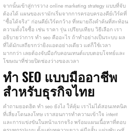
จากนั้นเข้าสู่การวาง online marketing strategy แบบที่จับ
ต้องได้ แผนของเรามักเริ่มจากการครอบครองคีย์เวิร์ดที่
“ซื้อได้จริง” ก่อนคีย์เวิร์ดกว้าง ที่หมายถึงคำค้นที่สะท้อน
ความตั้งใจซื้อ เช่น ราคา รุ่น เปรียบเทียบ วิธีเลือก เรา
อธิบายว่าการ ทํา seo คืออะไร ถ้าทำอย่างเป็นระบบ ผล
ที่ได้มักเสถียรกว่ายิงแอดอย่างเดียว แต่ก็ใช้เวลา
มากกว่า เลยต้องจับมือกับคอนเทนต์แบบตอบโจทย์และ
โฆษณาที่ช่วยปิดช่องว่างของเวลา
ทำ SEO แบบมืออาชีพ
สำหรับธุรกิจไทย
คำถามยอดฮิต ทํา seo ยังไง ให้คุ้ม เราไม่ได้สอนเทคนิค
ที่เสี่ยงโดนลงโทษ เราสอนการทำความเข้าใจ intent
และการแข่งขันในหน้าแรกจริง พร้อมแผนเนื้อหาที่ตอบ
ครบทุกรูปแบบ ตั้งแต่บทความยาว คู่มือสั้น แผ่นพับ pdf