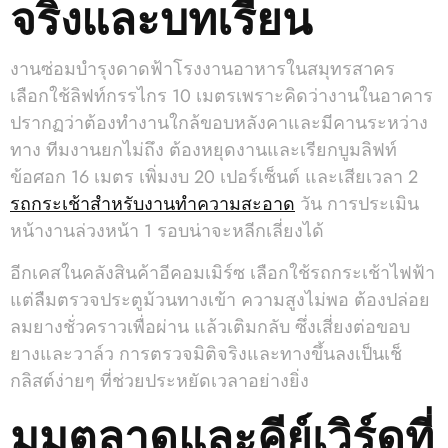
จริงและบทเรียน
งานซ่อมบำรุงดาดฟ้าโรงงานอาหารในสมุทรสาคร
เลือกใช้ลิฟท์กรรไกร 10 เมตรเพราะคิดว่างานในอาคาร
ปรากฏว่าต้องทำงานใกล้ขอบหลังคาและมีคานระหว่าง
ทาง ทีมงานยกไม่ถึง ต้องหยุดงานและเรียกบูมลิฟท์
ข้อศอก 16 เมตร เพิ่มงบ 20 เปอร์เซ็นต์ และเสียเวลา 2
รถกระเช้าสำหรับงานทำความสะอาด
วัน การประเมิน
หน้างานล่วงหน้า 1 รอบน่าจะหลีกเลี่ยงได้
อีกเคสในคลังสินค้าอีคอมเมิร์ซ เลือกใช้รถกระเช้าไฟฟ้า
แต่ลืมตรวจประตูม้วนทางเข้า ความสูงไม่พอ ต้องปล่อย
ลมยางชั่วคราวเพื่อผ่าน แล้วเติมกลับ ซึ่งเสี่ยงต่อขอบ
ยางและวาล์ว การตรวจมิติจริงและทางขึ้นลงเป็นเช็
กลิสต์ง่ายๆ ที่ช่วยประหยัดเวลาอย่างยิ่ง
มุมตลาดและคีย์เวิร์ดที่