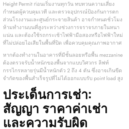
Height Permit ก่อนเริ่มงานทุกวัน ทบทวนความเสี่ยง
กำหนดผู้ควบคุมเวที และตรวจอุปกรณ์ป้องกันการตก
ส่วนโรงงานและศูนย์กระจายสินค้า อาจกำหนดชั่วโมง
ห้ามทำงานบนที่สูงระหว่างช่วงการจราจรภายในหนา
แน่น และต้องใช้รถกระเช้าไฟฟ้ามือสองหรือไฟฟ้าใหม่
ที่ไม่ปล่อยไอเสียในพื้นที่ปิด เพื่อควบคุมคุณภาพอากาศ
หากต้องทำงานในอาคารที่มีชั้นลอยหรือพื้น mezzanine
ต้องตรวจรับน้ำหนักของพื้นจากแบบวิศวกร ลิฟท์
กรรไกรหลายรุ่นมีน้ำหนักตัว 2 ถึง 4 ตัน ซึ่งอาจเกินขีด
จำกัดของพื้นสำเร็จรูปที่ไม่ได้ออกแบบรับ point load สูง
ประเด็นการเช่า:
สัญญา ราคาค่าเช่า
และความรับผิด