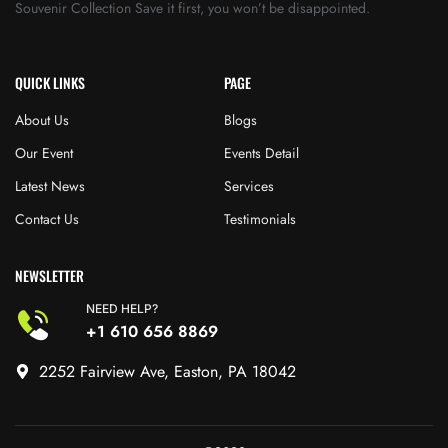
Souvenir Collection Save it first, you won’t be disappointed.
QUICK LINKS
PAGE
About Us
Blogs
Our Event
Events Detail
Latest News
Services
Contact Us
Testimonials
NEWSLETTER
NEED HELP?
+1 610 656 8869
2252 Fairview Ave, Easton, PA 18042