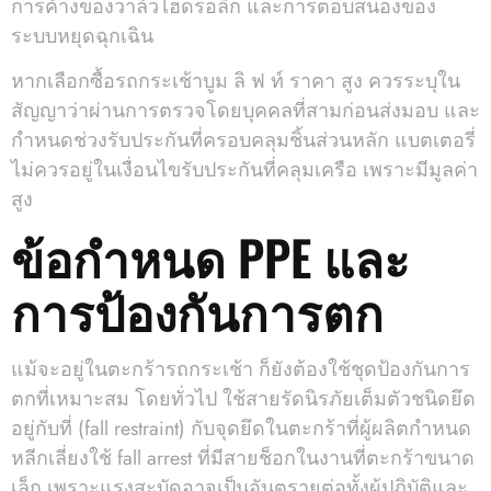
การค้างของวาล์วไฮดรอลิก และการตอบสนองของ
ระบบหยุดฉุกเฉิน
หากเลือกซื้อรถกระเช้าบูม ลิ ฟ ท์ ราคา สูง ควรระบุใน
สัญญาว่าผ่านการตรวจโดยบุคคลที่สามก่อนส่งมอบ และ
กำหนดช่วงรับประกันที่ครอบคลุมชิ้นส่วนหลัก แบตเตอรี่
ไม่ควรอยู่ในเงื่อนไขรับประกันที่คลุมเครือ เพราะมีมูลค่า
สูง
ข้อกำหนด PPE และ
การป้องกันการตก
แม้จะอยู่ในตะกร้ารถกระเช้า ก็ยังต้องใช้ชุดป้องกันการ
ตกที่เหมาะสม โดยทั่วไป ใช้สายรัดนิรภัยเต็มตัวชนิดยึด
อยู่กับที่ (fall restraint) กับจุดยึดในตะกร้าที่ผู้ผลิตกำหนด
หลีกเลี่ยงใช้ fall arrest ที่มีสายช็อกในงานที่ตะกร้าขนาด
เล็ก เพราะแรงสะบัดอาจเป็นอันตรายต่อทั้งผู้ปฏิบัติและ