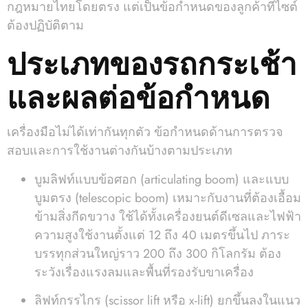
กฎหมายไทยโดยตรง แต่เป็นข้อกำหนดของลูกค้าที่ไซต์
ต้องปฏิบัติตาม
ประเภทของรถกระเช้า
และผลต่อข้อกำหนด
เครื่องมือไม่ได้เท่ากันทุกตัว ข้อกำหนดด้านการตรวจ
สอบและการใช้งานต่างกันบ้างตามประเภท
บูมลิฟท์แบบข้อศอก (articulating boom) และแบบ
บูมตรง (telescopic boom) เหมาะกับงานที่ต้องเอื้อม
ข้ามสิ่งกีดขวาง ใช้ได้ทั้งเครื่องยนต์ดีเซลและไฟฟ้า
ความสูงใช้งานตั้งแต่ 12 ถึง 40 เมตรขึ้นไป ภาระ
บรรทุกส่วนใหญ่ราว 200 ถึง 300 กิโลกรัม ต้อง
ระวังเรื่องแรงลมและพื้นที่รองรับขาเครื่อง
ลิฟท์กรรไกร (scissor lift หรือ x-lift) ยกขึ้นลงในแนว