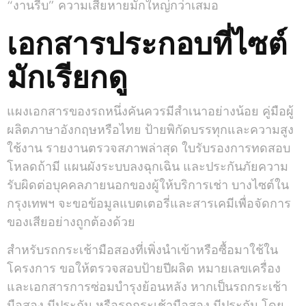
“งานรีบ” ความเสียหายมักใหญ่กว่าเสมอ
เอกสารประกอบที่ไซต์
มักเรียกดู
แผงเอกสารของรถหนึ่งคันควรมีสำเนาอย่างน้อย คู่มือผู้
ผลิตภาษาอังกฤษหรือไทย ป้ายพิกัดบรรทุกและความสูง
ใช้งาน รายงานตรวจสภาพล่าสุด ใบรับรองการทดสอบ
โหลดถ้ามี แผนผังระบบลงฉุกเฉิน และประกันภัยความ
รับผิดต่อบุคคลภายนอกของผู้ให้บริการเช่า บางไซต์ใน
กรุงเทพฯ จะขอข้อมูลแบตเตอรี่และสารเคมีเพื่อจัดการ
ของเสียอย่างถูกต้องด้วย
สำหรับรถกระเช้ามือสองที่เพิ่งนำเข้าหรือซื้อมาใช้ใน
โครงการ ขอให้ตรวจสอบป้ายปีผลิต หมายเลขเครื่อง
และเอกสารการซ่อมบำรุงย้อนหลัง หากเป็นรถกระเช้า
มือสอง มีประกัน หรือรถกระเช้ามือสอง มีประกัน โดย