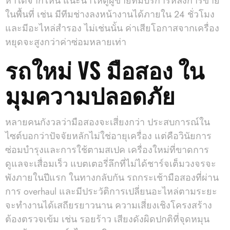
หาได้จากไหน แนะนำให้ดูผู้ขายที่มีบริการหลังการขาย
ในพื้นที่ เช่น มีทีมช่างลงหน้างานได้ภายใน 24 ชั่วโมง
และมีอะไหล่สำรอง ไม่เช่นนั้น ค่าเสียโอกาสจากเครื่อง
หยุดจะสูงกว่าค่าซ่อมหลายเท่า
รถใหม่ VS มือสอง ใน
มุมความปลอดภัย
หลายคนกังวลว่ามือสองจะเสี่ยงกว่า ประสบการณ์ใน
ไซต์บอกว่าปัจจัยหลักไม่ใช่อายุเครื่อง แต่คือวินัยการ
ซ่อมบำรุงและการใช้ตามสเปค เครื่องใหม่ที่ขาดการ
ดูแลจะเสื่อมเร็ว แบตเตอรี่ลึกที่ไม่ได้ชาร์จเต็มวงจรจะ
พังภายในปีแรก ในทางกลับกัน รถกระเช้ามือสองที่ผ่าน
การ overhaul และมีประวัติการเปลี่ยนอะไหล่ตามระยะ
จะทำงานได้เสถียรยาวนาน ความเสี่ยงเชิงโครงสร้าง
ต้องตรวจเข้ม เช่น รอยร้าว เสียงดังผิดปกติที่จุดหมุน