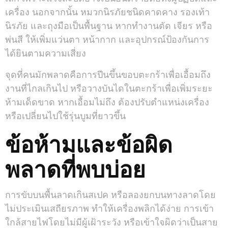
เครื่อง นอกจากนั้น หมวกนิรภัยชนิดคาดคาง รองเท้า
นิรภัย และถุงมือเป็นพื้นฐาน หากทำงานตัด เจียร หรือ
พ่นสี ให้เพิ่มแว่นตา หน้ากาก และอุปกรณ์ป้องกันการ
ได้ยินตามความเสี่ยง
จุดที่คนมักพลาดคือการปีนขึ้นขอบตะกร้าเพื่อเอื้อมถึง
งานที่ไกลเกินไป หรือวางบันไดในตะกร้าเพื่อเพิ่มระยะ
ห้ามเด็ดขาด หากเอื้อมไม่ถึง ต้องปรับตำแหน่งเครื่อง
หรือเปลี่ยนไปใช้รุ่นบูมที่ยาวขึ้น
ข้อห้ามและข้อผิด
พลาดที่พบบ่อย
การขับบนพื้นลาดเกินสเปค หรือลองยกบนทางลาดโดย
ไม่ประเมินเสถียรภาพ ทำให้เครื่องพลิกได้ง่าย การเข้า
ใกล้สายไฟโดยไม่มีผู้เฝ้าระวัง หรือเข้าใจผิดว่าเป็นสาย