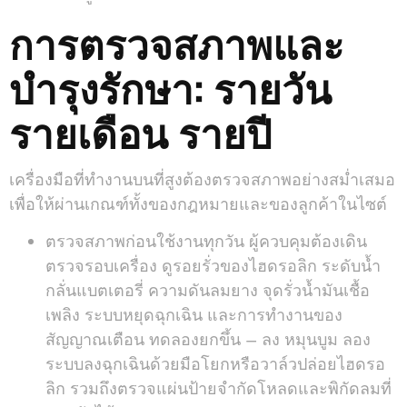
การตรวจสภาพและ
บำรุงรักษา: รายวัน
รายเดือน รายปี
เครื่องมือที่ทำงานบนที่สูงต้องตรวจสภาพอย่างสม่ำเสมอ
เพื่อให้ผ่านเกณฑ์ทั้งของกฎหมายและของลูกค้าในไซต์
ตรวจสภาพก่อนใช้งานทุกวัน ผู้ควบคุมต้องเดิน
ตรวจรอบเครื่อง ดูรอยรั่วของไฮดรอลิก ระดับน้ำ
กลั่นแบตเตอรี่ ความดันลมยาง จุดรั่วน้ำมันเชื้อ
เพลิง ระบบหยุดฉุกเฉิน และการทำงานของ
สัญญาณเตือน ทดลองยกขึ้น – ลง หมุนบูม ลอง
ระบบลงฉุกเฉินด้วยมือโยกหรือวาล์วปล่อยไฮดรอ
ลิก รวมถึงตรวจแผ่นป้ายจำกัดโหลดและพิกัดลมที่