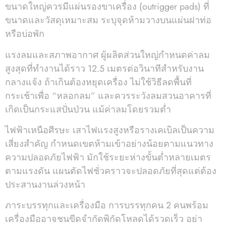
ขนาดใหญ่ควรมีแผ่นรองขาเครื่อง (outrigger pads) ที่
ขนาดและวัสดุเหมาะสม ระบุจุดห้ามวางบนแผ่นฝาท่อ
หรือบ่อพัก
แรงลมและสภาพอากาศ ผู้ผลิตส่วนใหญ่กำหนดค่าลม
สูงสุดที่ทำงานได้ราว 12.5 เมตรต่อวินาทีสำหรับงาน
กลางแจ้ง ถ้าเกินต้องหยุดเครื่อง ไม่ใช้วิธีลดพื้นที่
กระเช้าเพื่อ “หลอกลม” และควรระวังลมสวนอาคารที่
เกิดเป็นกระแสปั่นป่วน แม้ค่าลมโดยรวมต่ำ
ไฟฟ้าเหนือศีรษะ เสาไฟแรงสูงหรือรางเคเบิลเป็นความ
เสี่ยงสำคัญ กำหนดเขตห้ามเข้าอย่างน้อยตามแนวทาง
ความปลอดภัยไฟฟ้า มักใช้ระยะห่างขั้นต่ำหลายเมตร
ตามแรงดัน แผนตัดไฟชั่วคราวจะปลอดภัยที่สุดแต่ต้อง
ประสานงานล่วงหน้า
ภาระบรรทุกและเครื่องมือ การบรรทุกคน 2 คนพร้อม
เครื่องมืออาจชนขีดจำกัดพิกัดโหลดได้รวดเร็ว อย่า